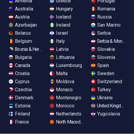
Armenia
Greece
Portugal
Australia
Hungary
Romania
Austria
Iceland
Russia
Azerbaijan
Ireland
San Marino
Belarus
Israel
Serbia
Belgium
Italy
Serbia & Monteneg
Bosnia & Herzegovina
Latvia
Slovakia
Bulgaria
Lithuania
Slovenia
Canada
Luxembourg
Spain
Croatia
Malta
Sweden
Cyprus
Moldova
Switzerland
Czechia
Monaco
Turkey
Denmark
Montenegro
Ukraine
Estonia
Morocco
United Kingdom
Finland
Netherlands
Yugoslavia
France
North Macedonia