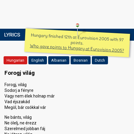
LYRICS
Hungary finished 12th at Eurovision 2005 with 97
points.
Who gave points to Hungary at Eurovision 2005?
Hungarian
English
Albanian
Bosnian
Dutch
Forogj világ
Forogj, világ
Sodorj a fényre
Vagy nem élek holnap már
Vad éjszakád
Megöl, bár csókkal vár
Ne bánts, világ
Ne ölelj, ne érezz
Szerelmed jobban fáj