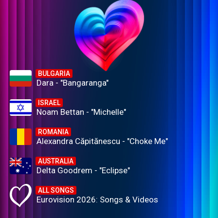
BULGARIA
Dara - "Bangaranga"
ISRAEL
Noam Bettan - "Michelle"
ROMANIA
Alexandra Căpitănescu - "Choke Me"
AUSTRALIA
Delta Goodrem - "Eclipse"
ALL SONGS
Eurovision 2026: Songs & Videos