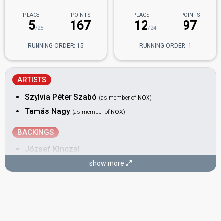
PLACE
POINTS
PLACE
POINTS
5
167
12
97
/25
/24
RUNNING ORDER: 15
RUNNING ORDER: 1
ARTISTS
Szylvia Péter Szabó
(as member of
NOX
)
Tamás Nagy
(as member of
NOX
)
BACKINGS
József Kinczel
Péter Baraté
show more
Sándor Tóth
Zoltán Dékány
COMPOSER