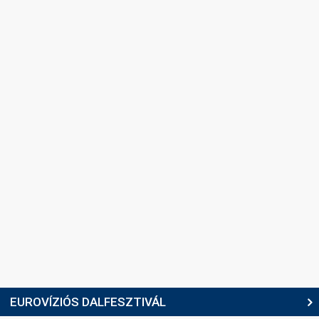
Szabolcs Harmath
LYRICIST
Attila Valla
SPOKESPERSON
Zsuzsa Demcsák
COMMENTATORS
András Fáber
Dávid Szántó
Zsuzsa Demcsák
edit
EUROVÍZIÓS DALFESZTIVÁL