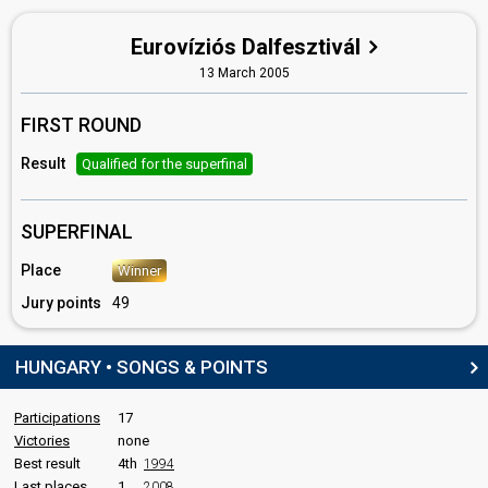
Eurovíziós Dalfesztivál
13 March 2005
FIRST ROUND
Result
Qualified for the superfinal
SUPERFINAL
Place
Winner
Jury points
49
HUNGARY • SONGS & POINTS
Participations
17
Victories
none
Best result
4th
1994
Last places
1
2008