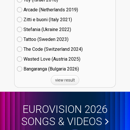
Arcade (Netherlands
19)
Zitti e buoni​ (Italy
21)
Stefania (Ukraine
22)
Tattoo (Sweden
23)
The Code (Switzerland
24)
Wasted Love (Austria
25)
Bangaranga (Bulgaria
26)
view result
EUROVISION 2026
SONGS & VIDEOS