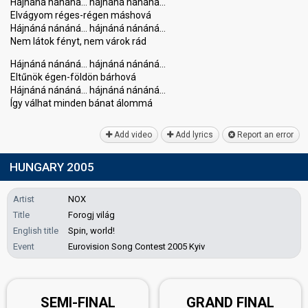
Hájnáná nánáná… hájnáná nánáná…
Elvágyom réges-régen máѕhová
Hájnáná nánáná… hájnáná nánáná…
Nem látok fényt, nem várok rád
Hájnáná nánáná… hájnáná nánáná…
Eltűnök égen-földön bárhová
Hájnáná nánáná… hájnáná nánáná…
Így válhat minden bánаt álommá
Add video
Add lyrics
Report an error
HUNGARY 2005
Artist
NOX
Title
Forogj világ
English title
Spin, world!
Event
Eurovision Song Contest 2005 Kyiv
SEMI-FINAL
GRAND FINAL