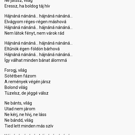
Ne játssz, világ
Eressz, ha boldog táj hív
Hájnáná nánáná… hájnáná nánáná…
Elvágyom réges-régen máshová
Hájnáná nánáná… hájnáná nánáná…
Nem látok fényt, nem várok rád
Hájnáná nánáná… hájnáná nánáná…
Eltűnök égen-földön bárhová
Hájnáná nánáná… hájnáná nánáná…
Így válhat minden bánat álommá
Forogj, világ
Sötétben fázom
A remények végén jársz
Bolond világ
Tüzelsz, de jéggé válsz
Ne bánts, világ
Utad nem járom
Ne kérj, ne hívj, ne láss
Ne bándd, világ
Tied lett minden más szív