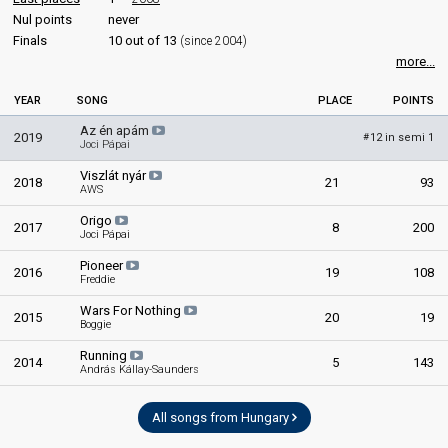
Nul points
never
Finals
10 out of 13
(since 2004)
more...
YEAR
SONG
PLACE
POINTS
Az én apám
2019
12 in semi 1
#
Joci Pápai
Viszlát nyár
2018
21
93
AWS
Origo
2017
8
200
Joci Pápai
Pioneer
2016
19
108
Freddie
Wars For Nothing
2015
20
19
Boggie
Running
2014
5
143
András Kállay-Saunders
All songs from Hungary