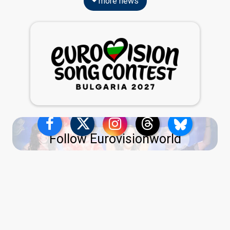
more news
Follow Eurovisionworld