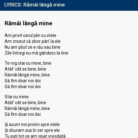
LYRICS:
Rămâi lângă mine
Rămâi lângă mine
Am privit cerul plin cu stele
Am crezut că zbor pân' la ele
Nu am ştiut ce e rău sau bine
Zile întregi eu mă gândesc la tine
Te rog stai cu mine, bine
Atât' cât se bine, bine
Rămâi lângă mine, bine
Să fim doar noi doi
Să fim doar noi doi
Stai cu mine
Atât' cât se bine, bine
Rămâi lângă mine, bine
Să fim doar noi doi
Şi acum noi privim spre stele
Şi zburam sus în cer spre ele
Tu eşti tot ce am visat vreodată