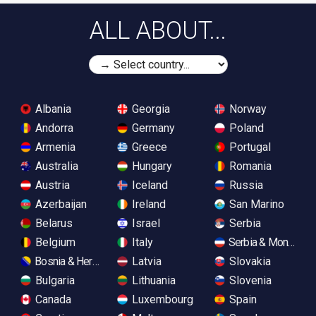
ALL ABOUT...
Albania
Georgia
Norway
Andorra
Germany
Poland
Armenia
Greece
Portugal
Australia
Hungary
Romania
Austria
Iceland
Russia
Azerbaijan
Ireland
San Marino
Belarus
Israel
Serbia
Belgium
Italy
Serbia & Monteneg
Bosnia & Herzegovina
Latvia
Slovakia
Bulgaria
Lithuania
Slovenia
Canada
Luxembourg
Spain