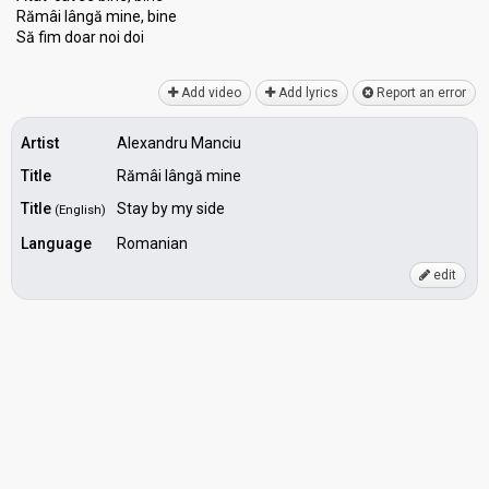
Rămâi lângă mine, bine
Să fim doаr noi doi
Add video
Add lyrics
Report an error
Artist
Alexandru Manciu
Title
Rămâi lângă mine
Title
Stay by my side
(English)
Language
Romanian
edit