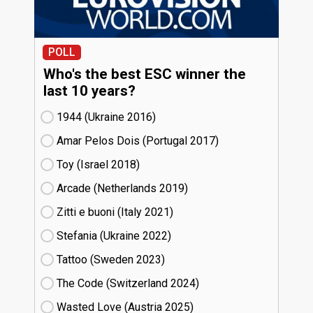
POLL
Who's the best ESC winner the
last 10 years?
1944 (Ukraine
16)
Amar Pelos Dois (Portugal
17)
Toy (Israel
18)
Arcade (Netherlands
19)
Zitti e buoni​ (Italy
21)
Stefania (Ukraine
22)
Tattoo (Sweden
23)
The Code (Switzerland
24)
Wasted Love (Austria
25)