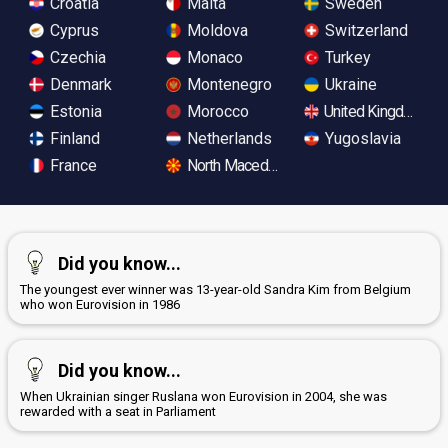
Croatia
Malta
Sweden
Cyprus
Moldova
Switzerland
Czechia
Monaco
Turkey
Denmark
Montenegro
Ukraine
Estonia
Morocco
United Kingdom
Finland
Netherlands
Yugoslavia
France
North Macedonia
Did you know...
The youngest ever winner was 13-year-old Sandra Kim from Belgium
who won Eurovision in 1986
Did you know...
When Ukrainian singer Ruslana won Eurovision in 2004, she was
rewarded with a seat in Parliament