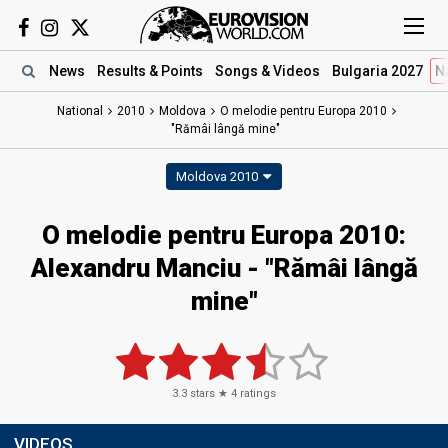
News
Results
& Points
Songs
& Videos
Bulgaria 2027
N
National
2010
Moldova
O melodie pentru Europa 2010
"Rămâi lângă mine"
Moldova 2010
O melodie pentru Europa 2010:
Alexandru Manciu - "Rămâi lângă
mine"
3.3
stars ★
4
ratings
VIDEOS