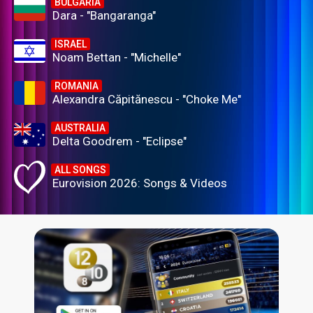
BULGARIA
Dara - "Bangaranga"
ISRAEL
Noam Bettan - "Michelle"
ROMANIA
Alexandra Căpitănescu - "Choke Me"
AUSTRALIA
Delta Goodrem - "Eclipse"
ALL SONGS
Eurovision 2026: Songs & Videos