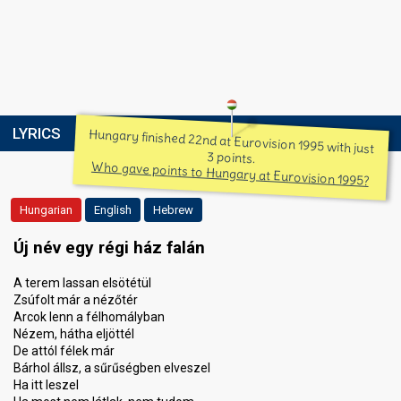
LYRICS
Hungary finished 22nd at Eurovision 1995 with just
3 points.
Who gave points to Hungary at Eurovision 1995?
Hungarian
English
Hebrew
Új név egy régi ház falán
A terem lassan elsötétül
Zsúfolt már a nézőtér
Arcok lenn a félhomályban
Nézem, hátha eljöttél
De attól félek már
Bárhol állsz, a sűrűségben elveszel
Ha itt leszel