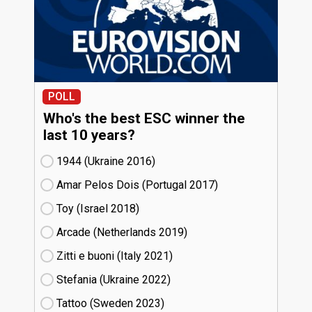
POLL
Who's the best ESC winner the
last 10 years?
1944 (Ukraine
16)
Amar Pelos Dois (Portugal
17)
Toy (Israel
18)
Arcade (Netherlands
19)
Zitti e buoni​ (Italy
21)
Stefania (Ukraine
22)
Tattoo (Sweden
23)