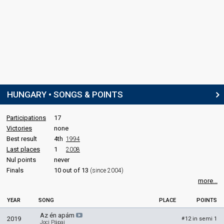
Hungary 1994
: commentator
edit
HUNGARY • SONGS & POINTS
Participations
17
Victories
none
Best result
4th
1994
Last places
1
2008
Nul points
never
Finals
10 out of 13
(since 2004)
more...
YEAR
SONG
PLACE
POINTS
Az én apám
2019
12 in semi 1
#
Joci Pápai