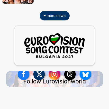
more news
Follow Eurovisionworld