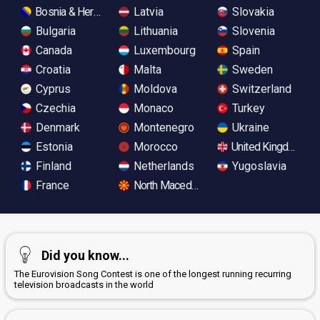
Bosnia & Herzegovina
Latvia
Slovakia
Bulgaria
Lithuania
Slovenia
Canada
Luxembourg
Spain
Croatia
Malta
Sweden
Cyprus
Moldova
Switzerland
Czechia
Monaco
Turkey
Denmark
Montenegro
Ukraine
Estonia
Morocco
United Kingdom
Finland
Netherlands
Yugoslavia
France
North Macedonia
Did you know...
The Eurovision Song Contest is one of the longest running recurring
television broadcasts in the world