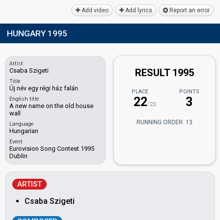
Add video
Add lyrics
Report an error
HUNGARY 1995
Artist
Csaba Szigeti
RESULT 1995
Title
Új név egy régi ház falán
PLACE
POINTS
22
3
English title
/23
A new name on the old house
wall
RUNNING ORDER: 13
Language
Hungarian
Event
Eurovision Song Contest 1995
Dublin
ARTIST
Csaba Szigeti