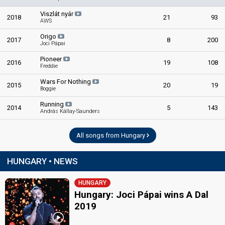
Viszlát nyár
2018
21
93
AWS
Origo
2017
8
200
Joci Pápai
Pioneer
2016
19
108
Freddie
Wars For Nothing
2015
20
19
Boggie
Running
2014
5
143
András Kállay-Saunders
All songs from Hungary
HUNGARY • NEWS
HUNGARY
Hungary: Joci Pápai wins A Dal
2019