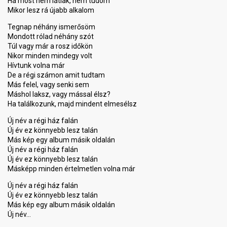
Ha most nem látlak, nem tudom
Mikor lesz rá újabb alkalom
Tegnap néhány ismerősöm
Mondott rólad néhány szót
Túl vagy már a rosz időkön
Nikor minden mindegy volt
Hívtunk volna már
De a régi számon amit tudtam
Más felel, vagy senki sem
Máshol laksz, vagy mással élsz?
Ha találkozunk, majd mindent elmesélsz
Új név a régi ház falán
Új év ez könnyebb lesz talán
Más kép egy album másik oldalán
Új név a régi ház falán
Új év ez könnyebb lesz talán
Másképp minden értelmetlen volna már
Új név a régi ház falán
Új év ez könnyebb lesz talán
Más kép egy album máѕik oldаlán
Új név…