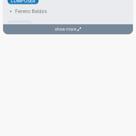
COMPOSER
Ferenc Balázs
LYRICIST
show more
Attila Horváth
Hungary 1998:
A holnap már nem lesz szomorú
(lyricist)
CONDUCTOR
Miklós Malek
Hungary 1998:
A holnap már nem lesz szomorú
(conductor)
SPOKESPERSON
Katalin Bogyay
Real name: Katalin Annamária Bogyay
COMMENTATOR
István Vágó
Hungary 1997
: commentator