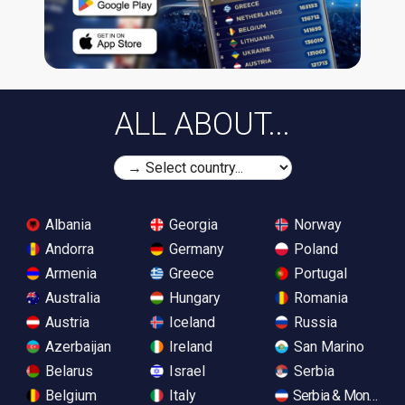
ALL ABOUT...
Albania
Georgia
Norway
Andorra
Germany
Poland
Armenia
Greece
Portugal
Australia
Hungary
Romania
Austria
Iceland
Russia
Azerbaijan
Ireland
San Marino
Belarus
Israel
Serbia
Belgium
Italy
Serbia & Monteneg