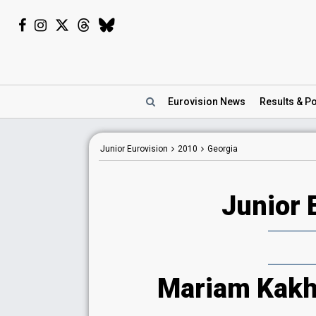
Eurovision
News
Results
& Po
Junior Eurovision
2010
Georgia
Junior 
Mariam Kakhel