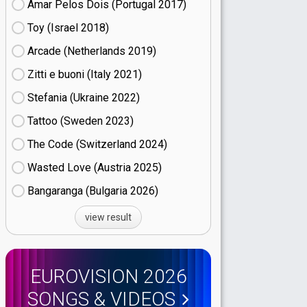
Amar Pelos Dois (Portugal
17)
Toy (Israel
18)
Arcade (Netherlands
19)
Zitti e buoni​ (Italy
21)
Stefania (Ukraine
22)
Tattoo (Sweden
23)
The Code (Switzerland
24)
Wasted Love (Austria
25)
Bangaranga (Bulgaria
26)
view result
EUROVISION 2026
SONGS & VIDEOS