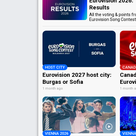
Eurovision 2026:
Results
All the voting & points f
Eurovision Song Contes
HOST CITY
CANAD
Eurovision 2027 host city:
Canad
Burgas or Sofia
Eurov
1 month ago
1 month 
VIENNA 2026
VIENNA