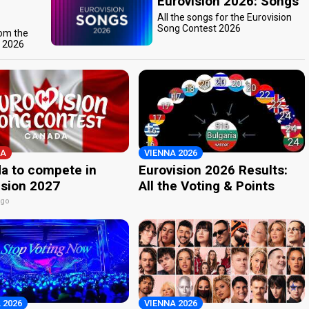
Eurovision 2026: Songs
All the songs for the Eurovision
Song Contest 2026
rom the
t 2026
A
VIENNA 2026
a to compete in
Eurovision 2026 Results:
ision 2027
All the Voting & Points
ago
 2026
VIENNA 2026