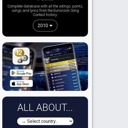
Complete database with all the votings, points,
songs and lyrics from the Eurovision Song
Contest history:
2010
ALL ABOUT...