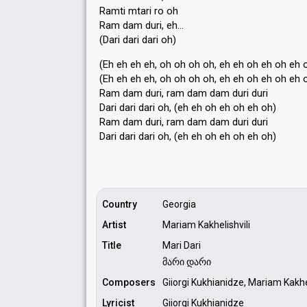
Ramti mtari ro oh
Ram dam duri, eh…
(Dari dari dari oh)
(Eh eh eh eh, oh oh oh oh, eh eh oh eh oh eh 
(Eh eh eh eh, oh oh oh oh, eh eh oh eh oh eh 
Ram dam duri, ram dam dam duri duri
Dari dari dari oh, (eh eh oh eh oh eh oh)
Ram dam duri, ram dam dam duri duri
Dari dari dаri oh, (eh eh oh eh oh eh oh)
Country
Georgia
Artist
Mariam Kakhelishvili
Title
Mari Dari
მარი დარი
Composers
Giiorgi Kukhianidze, Mariam Kakhel
Lyricist
Giiorgi Kukhianidze