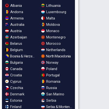
Albania
Lithuania
Andorra
Luxembourg
Armenia
Malta
Australia
Moldova
Austria
Monaco
Azerbaijan
Montenegro
Belarus
Morocco
Belgium
Netherlands
Bosnia & Herzegovina
North Macedonia
Bulgaria
Norway
Canada
Poland
Croatia
Portugal
Cyprus
Romania
Czechia
Russia
Denmark
San Marino
Estonia
Serbia
Finland
Serbia & Montenegro