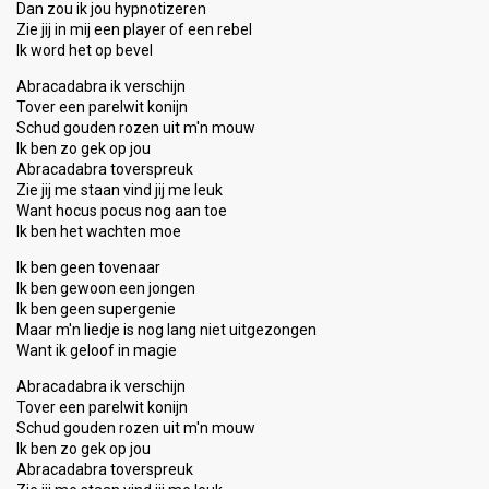
Dan zou ik jou hypnotizeren
Zie jij in mij een player of een rebel
Ik word het op bevel
Abracadabra ik verschijn
Tover een parelwit konijn
Schud gouden rozen uit m'n mouw
Ik ben zo gek op jou
Abracadabra toverspreuk
Zie jij me staan vind jij me leuk
Want hocus pocus nog aan toe
Ik ben het wachten moe
Ik ben geen tovenaar
Ik ben gewoon een jongen
Ik ben geen supergenie
Maar m'n liedje is nog lang niet uitgezongen
Want ik geloof in magie
Abracadabra ik verschijn
Tover een parelwit konijn
Schud gouden rozen uit m'n mouw
Ik ben zo gek op jou
Abracadabra toverspreuk