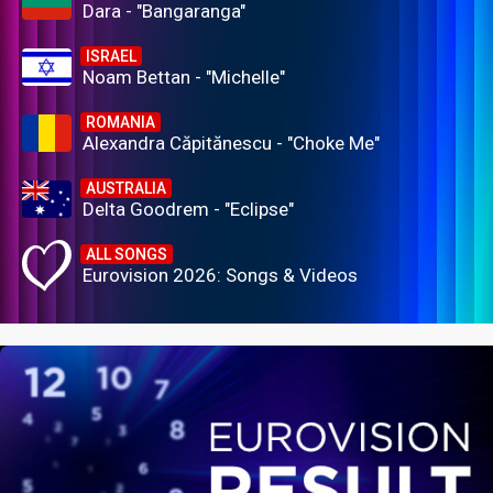
Dara - "Bangaranga"
ISRAEL
Noam Bettan - "Michelle"
ROMANIA
Alexandra Căpitănescu - "Choke Me"
AUSTRALIA
Delta Goodrem - "Eclipse"
ALL SONGS
Eurovision 2026: Songs & Videos