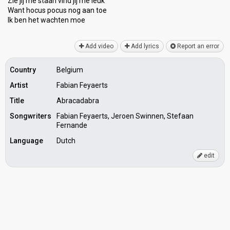
Zie jij me staan vind jij me leuk
Want hocus pocuѕ nog aan toe
Ik ben het wаchten moe
Add video
Add lyrics
Report an error
Country
Belgium
Artist
Fabian Feyaerts
Title
Abracadabra
Songwriters
Fabian Feyaerts, Jeroen Swinnen, Stefaan
Fernande
Language
Dutch
edit