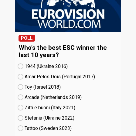
POLL
Who's the best ESC winner the
last 10 years?
1944 (Ukraine
16)
Amar Pelos Dois (Portugal
17)
Toy (Israel
18)
Arcade (Netherlands
19)
Zitti e buoni​ (Italy
21)
Stefania (Ukraine
22)
Tattoo (Sweden
23)