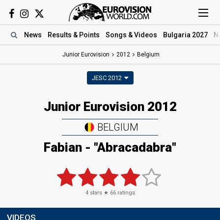
News
Results
& Points
Songs
& Videos
Bulgaria 2027
N
Junior Eurovision
2012
Belgium
JESC 2012
Junior Eurovision 2012
BELGIUM
Fabian - "Abracadabra"
4
stars ★
66
ratings
VIDEOS