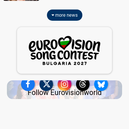
more news
Follow Eurovisionworld