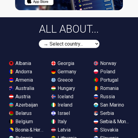
ALL ABOUT...
Albania
Georgia
Norway
Andorra
Germany
Poland
Armenia
Greece
Portugal
Australia
Hungary
Romania
Austria
Iceland
Russia
Azerbaijan
Ireland
San Marino
Belarus
Israel
Serbia
Belgium
Italy
Serbia & Monteneg
Bosnia & Herzegovina
Latvia
Slovakia