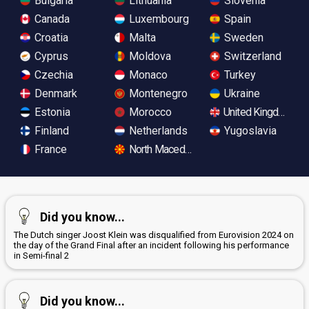
Bulgaria
Lithuania
Slovenia
Canada
Luxembourg
Spain
Croatia
Malta
Sweden
Cyprus
Moldova
Switzerland
Czechia
Monaco
Turkey
Denmark
Montenegro
Ukraine
Estonia
Morocco
United Kingdom
Finland
Netherlands
Yugoslavia
France
North Macedonia
Did you know...
The Dutch singer Joost Klein was disqualified from Eurovision 2024 on
the day of the Grand Final after an incident following his performance
in Semi-final 2
Did you know...