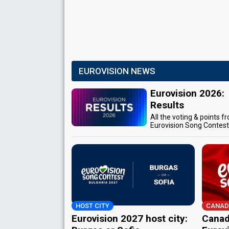
EUROVISION NEWS
Eurovision 2026:
Results
All the voting & points f
Eurovision Song Contes
HOST CITY
CANAD
Eurovision 2027 host city:
Canad