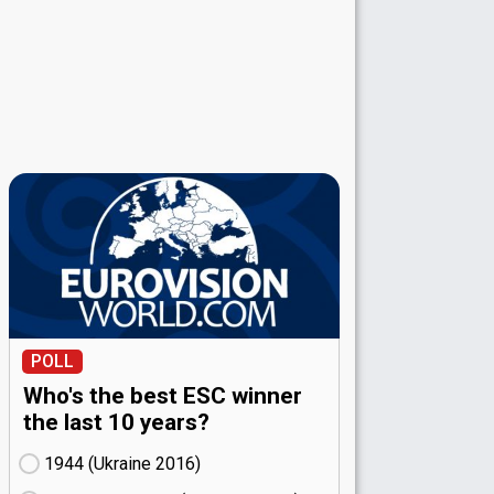
POLL
Who's the best ESC winner
the last 10 years?
1944 (Ukraine
16)