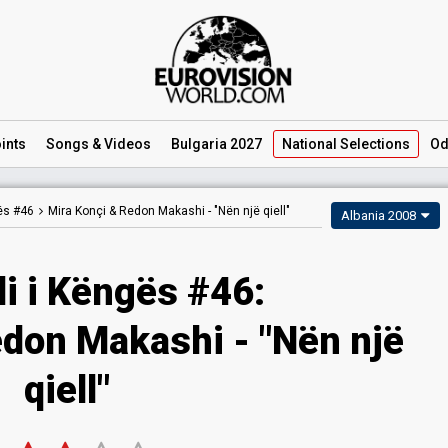
ints
Songs
& Videos
Bulgaria 2027
National
Selections
Od
gës #46
Mira Konçi & Redon Makashi -
"Nën një qiell"
Albania 2008
li i Këngës #46:
edon Makashi - "Nën një
qiell"