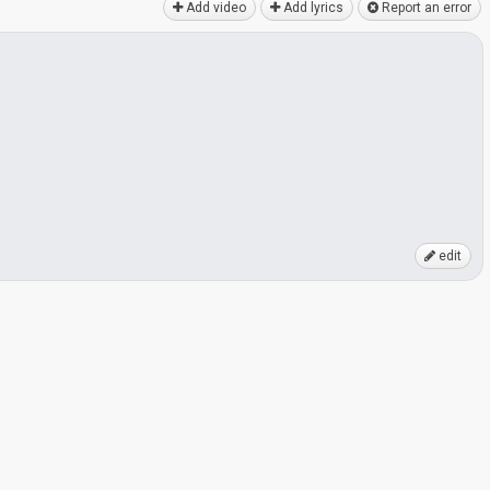
Add video
Add lyrics
Report an error
edit