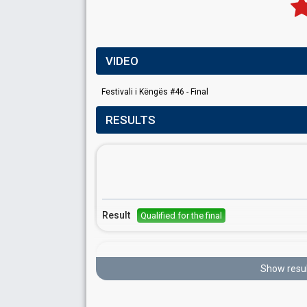
VIDEO
Festivali i Këngës #46 - Final
RESULTS
Result
Qualified for the final
Show resul