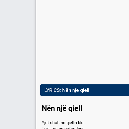
Place
6th
(out of 17)
Points
35
Running order
7
LYRICS:
Nën një qiell
Nën një qiell
Yjet shoh në qiellin blu
Ti je larg në pafundësi