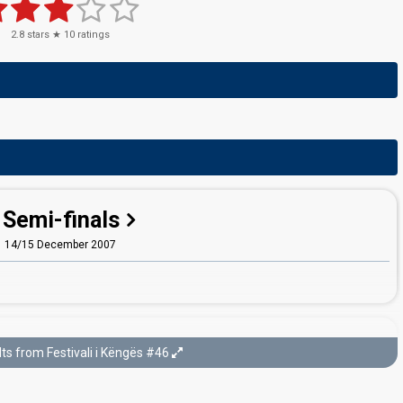
2.8
stars ★
10
ratings
Semi-finals
14/15 December 2007
Final
ts from Festivali i Këngës #46
16 December 2007