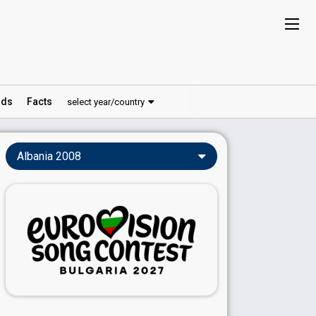
ds
Facts
select year/country
Albania 2008