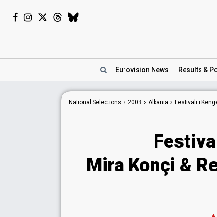
Eurovision
News
Results
& Po
National
Selections
2008
Albania
Festivali i Kën
Festiva
Mira Konçi & R