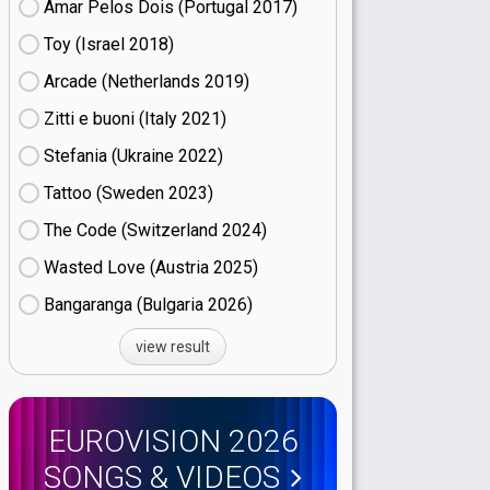
Amar Pelos Dois (Portugal
17)
Toy (Israel
18)
Arcade (Netherlands
19)
Zitti e buoni​ (Italy
21)
Stefania (Ukraine
22)
Tattoo (Sweden
23)
The Code (Switzerland
24)
Wasted Love (Austria
25)
Bangaranga (Bulgaria
26)
view result
EUROVISION 2026
SONGS & VIDEOS