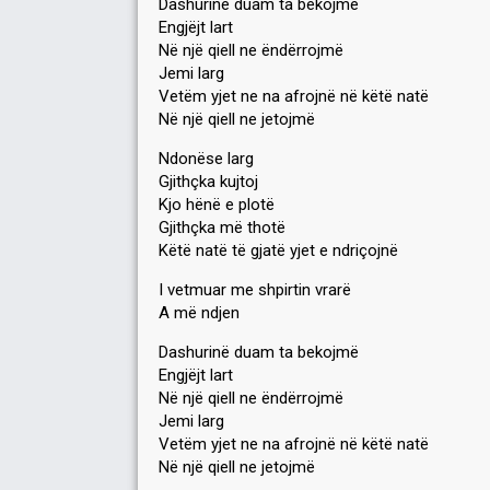
Dashurinë duam ta bekojmë
Engjëjt lart
Në një qiell ne ëndërrojmë
Jemi larg
Vetëm yjet ne na afrojnë në këtë natë
Në një qiell ne jetojmë
Ndonëse larg
Gjithçka kujtoj
Kjo hënë e plotë
Gjithçka më thotë
Këtë natë të gjatë yjet e ndriçojnë
I vetmuar me shpirtin vrarë
A më ndjen
Dashurinë duam ta bekojmë
Engjëjt lart
Në një qiell ne ëndërrojmë
Jemi larg
Vetëm yjet ne na afrojnë në këtë natë
Në një qiell ne jetojmë