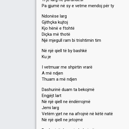
Pa gjumë në sy e vetme mendoj për ty
Ndonëse larg
Gjithçka kujtoj
Kjo hënë e ftohtë
Diçka më thotë
Një mjegull ram bi trishtimin tim
Në një qiell të by bashkë
Ku je
I vetmuar me shpirtin vrarë
A më ndjen
Thuam a më ndjen
Dashurinë duam ta bekojmë
Engjëjt lart
Në një qiell ne ëndërrojmë
Jemi larg
Vetëm yjet ne na afrojnë në këtë natë
Në një qiell ne jetojmë