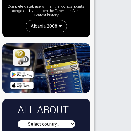
Complete database with all the votings, points,
songs and lyrics from the Eurovision Song
Contest history:
Albania 2008
ALL ABOUT...