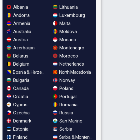
Albania
Lithuania
Andorra
Luxembourg
Armenia
Malta
Australia
Moldova
Austria
Monaco
Azerbaijan
Montenegro
Belarus
Morocco
Belgium
Netherlands
Bosnia & Herzegovina
North Macedonia
Bulgaria
Norway
Canada
Poland
Croatia
Portugal
Cyprus
Romania
Czechia
Russia
Denmark
San Marino
Estonia
Serbia
Finland
Serbia & Montenegro