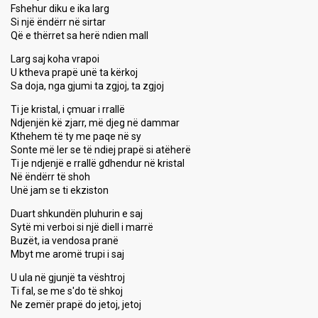
Fshehur diku e ika larg
Si një ëndërr në sirtar
Që e thërret sa herë ndien mall
Larg saj koha vrapoi
U ktheva prapë unë ta kërkoj
Sa doja, nga gjumi ta zgjoj, ta zgjoj
Ti je kristal, i çmuar i rrallë
Ndjenjën kë zjarr, më djeg në dammar
Kthehem të ty me paqe në sy
Sonte më ler se të ndiej prapë si atëherë
Ti je ndjenjë e rrallë gdhendur në kristal
Në ëndërr të shoh
Unë jam se ti ekziston
Duart shkundën pluhurin e saj
Sytë mi verboi si një diell i marrë
Buzët, ia vendosa pranë
Mbyt me aromë trupi i saj
U ula në gjunjë ta vështroj
Ti fal, se me s'do të shkoj
Ne zemër prapë do jetoj, jetoj