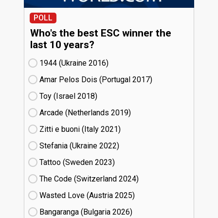
POLL
Who's the best ESC winner the
last 10 years?
1944 (Ukraine
16)
Amar Pelos Dois (Portugal
17)
Toy (Israel
18)
Arcade (Netherlands
19)
Zitti e buoni​ (Italy
21)
Stefania (Ukraine
22)
Tattoo (Sweden
23)
The Code (Switzerland
24)
Wasted Love (Austria
25)
Bangaranga (Bulgaria
26)