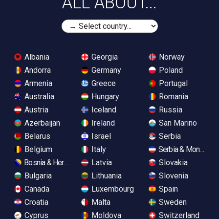
ALL ABOUT...
Albania
Georgia
Norway
Andorra
Germany
Poland
Armenia
Greece
Portugal
Australia
Hungary
Romania
Austria
Iceland
Russia
Azerbaijan
Ireland
San Marino
Belarus
Israel
Serbia
Belgium
Italy
Serbia & Monteneg
Bosnia & Herzegovina
Latvia
Slovakia
Bulgaria
Lithuania
Slovenia
Canada
Luxembourg
Spain
Croatia
Malta
Sweden
Cyprus
Moldova
Switzerland