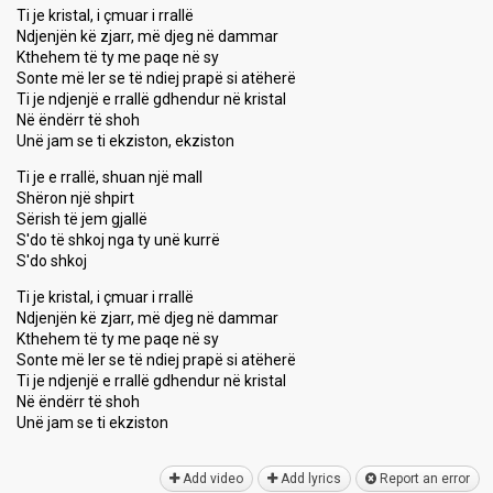
Ti je kristal, i çmuar i rrallë
Ndjenjën kë zjarr, më djeg në dammar
Kthehem të ty me paqe në sy
Sonte më ler se të ndiej prapë si atëherë
Ti je ndjenjë e rrallë gdhendur në kristal
Në ëndërr të shoh
Unë jam se ti ekziston, ekziston
Ti je e rrallë, shuan një mall
Shëron një shpirt
Sërish të jem gjallë
S'do të shkoj nga ty unë kurrë
S'do shkoj
Ti je kristal, i çmuar i rrallë
Ndjenjën kë zjarr, më djeg në dammar
Kthehem të ty me paqe në sy
Sonte më ler se të ndiej prapë si atëherë
Ti je ndjenjë e rrallë gdhendur në kristal
Në ëndërr të shoh
Unë jаm se ti ekziѕton
Add video
Add lyrics
Report an error