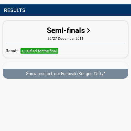
RESULTS
Semi-finals
26/27 December 2011
Result
Qualified for the final
Final
Show results from Festivali i Këngës #50
29 December 2011
Place
2nd
(out of 20)
Points
55
Running order
11