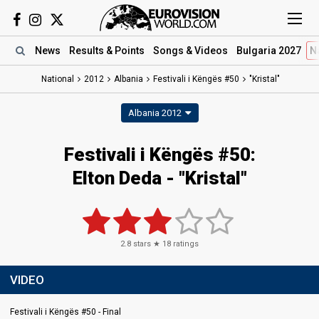
News
Results
& Points
Songs
& Videos
Bulgaria 2027
N
National
2012
Albania
Festivali i Këngës #50
"Kristal"
Albania 2012
Festivali i Këngës #50:
Elton Deda - "Kristal"
2.8
stars ★
18
ratings
VIDEO
Festivali i Këngës #50 - Final