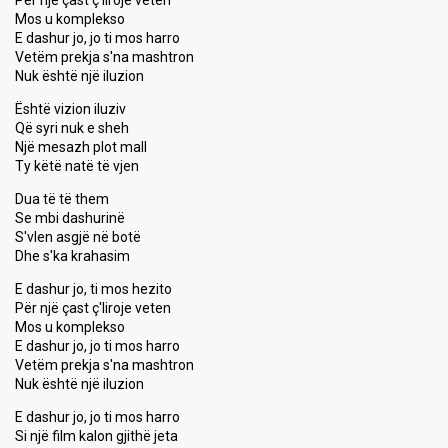
Për një çast ç'liroje veten
Mos u komplekso
E dashur jo, jo ti mos harro
Vetëm prekja s'na mashtron
Nuk është një iluzion
Është vizion iluziv
Që syri nuk e sheh
Një mesazh plot mall
Ty këtë natë të vjen
Dua të të them
Se mbi dashurinë
S'vlen asgjë në botë
Dhe s'ka krahasim
E dashur jo, ti mos hezito
Për një çast ç'liroje veten
Mos u komplekso
E dashur jo, jo ti mos harro
Vetëm prekja s'na mashtron
Nuk është një iluzion
E dashur jo, jo ti mos harro
Si një film kalon gjithë jeta