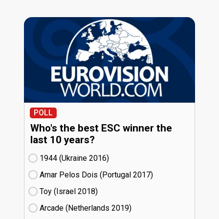
POLL
Who's the best ESC winner the
last 10 years?
1944 (Ukraine
16)
Amar Pelos Dois (Portugal
17)
Toy (Israel
18)
Arcade (Netherlands
19)