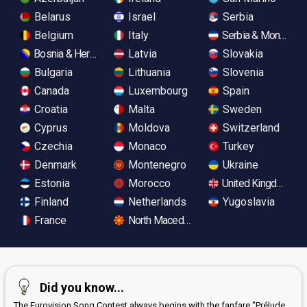
Belarus
Israel
Serbia
Belgium
Italy
Serbia & Monteneg
Bosnia & Herzegovina
Latvia
Slovakia
Bulgaria
Lithuania
Slovenia
Canada
Luxembourg
Spain
Croatia
Malta
Sweden
Cyprus
Moldova
Switzerland
Czechia
Monaco
Turkey
Denmark
Montenegro
Ukraine
Estonia
Morocco
United Kingdom
Finland
Netherlands
Yugoslavia
France
North Macedonia
Did you know...
The Eurovision Song Contest always begins with the fanfare "Prélude