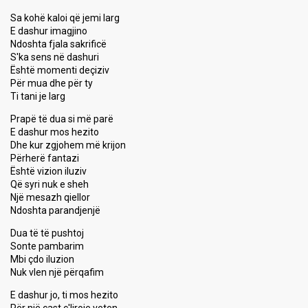
Sa kohë kaloi që jemi larg
E dashur imagjino
Ndoshta fjala sakrificë
S'ka sens në dashuri
Është momenti deçiziv
Për mua dhe për ty
Ti tani je larg
Prapë të dua si më parë
E dashur mos hezito
Dhe kur zgjohem më krijon
Përherë fantazi
Është vizion iluziv
Që syri nuk e sheh
Një mesazh qiellor
Ndoshta parandjenjë
Dua të të pushtoj
Sonte pambarim
Mbi çdo iluzion
Nuk vlen një përqafim
E dashur jo, ti mos hezito