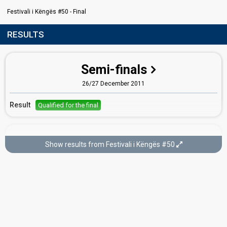
Festivali i Këngës #50 - Final
RESULTS
Semi-finals
26/27 December 2011
Result
Qualified for the final
Final
Show results from Festivali i Këngës #50
29 December 2011
Place
6th
(out of 20)
Points
25
Running order
12