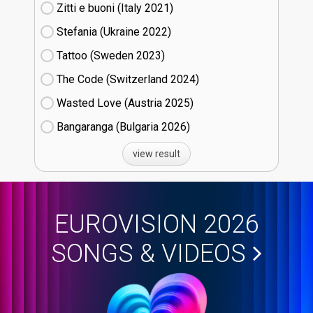
Zitti e buoni​ (Italy
21)
Stefania (Ukraine
22)
Tattoo (Sweden
23)
The Code (Switzerland
24)
Wasted Love (Austria
25)
Bangaranga (Bulgaria
26)
view result
EUROVISION 2026
SONGS & VIDEOS