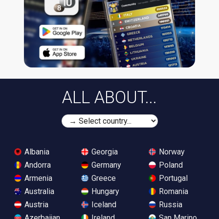
ALL ABOUT...
Albania
Georgia
Norway
Andorra
Germany
Poland
Armenia
Greece
Portugal
Australia
Hungary
Romania
Austria
Iceland
Russia
Azerbaijan
Ireland
San Marino