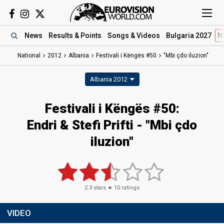
News
Results
& Points
Songs
& Videos
Bulgaria 2027
N
National
2012
Albania
Festivali i Këngës #50
"Mbi çdo iluzion"
Albania 2012
Festivali i Këngës #50:
Endri & Stefi Prifti - "Mbi çdo
iluzion"
2.3
stars ★
10
ratings
VIDEO