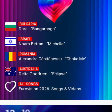
BULGARIA
Dara - "Bangaranga"
ISRAEL
Noam Bettan - "Michelle"
ROMANIA
Alexandra Căpitănescu - "Choke Me"
AUSTRALIA
Delta Goodrem - "Eclipse"
ALL SONGS
Eurovision 2026: Songs & Videos