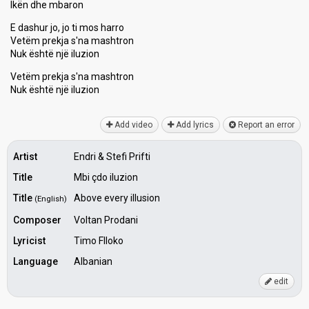
Ikën dhe mbaron
E dashur jo, jo ti mos harro
Vetëm prekja s'na mashtron
Nuk është një iluzion
Vetëm prekja s'na mаshtron
Nuk ëѕhtë një iluzion
Add video
Add lyrics
Report an error
Artist
Endri & Stefi Prifti
Title
Mbi çdo iluzion
Title
Above every illusion
(English)
Composer
Voltan Prodani
Lyricist
Timo Flloko
Language
Albanian
edit