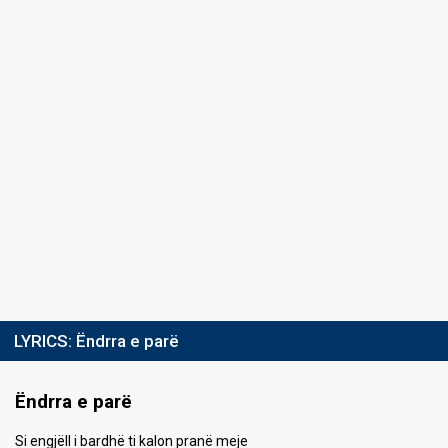
LYRICS:
Ëndrra e parë
Ëndrra e parë
Si engjëll i bardhë ti kalon pranë meje