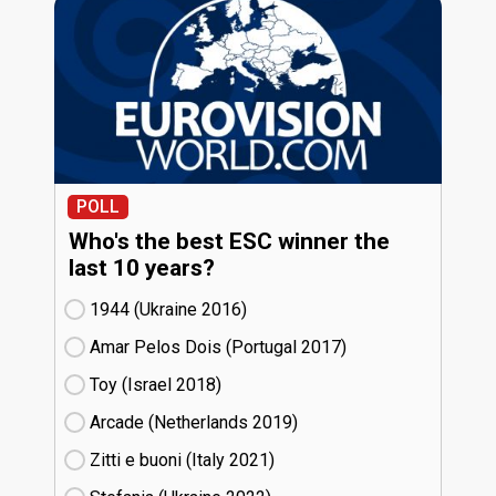
POLL
Who's the best ESC winner the
last 10 years?
1944 (Ukraine
16)
Amar Pelos Dois (Portugal
17)
Toy (Israel
18)
Arcade (Netherlands
19)
Zitti e buoni​ (Italy
21)