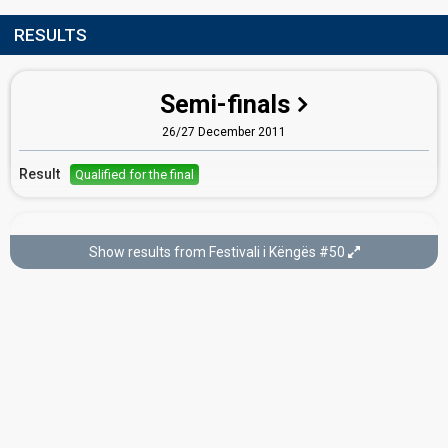
RESULTS
Semi-finals
26/27 December 2011
Result
Qualified for the final
Final
Show results from Festivali i Këngës #50
29 December 2011
Place
12th
(out of 20)
Points
10
Running order
6