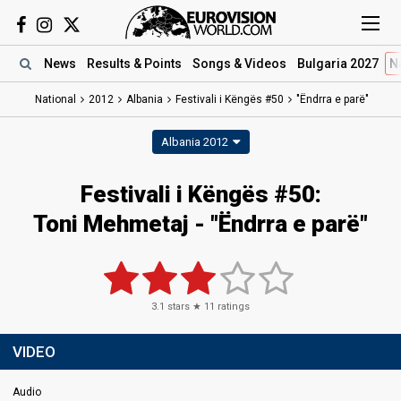
News
Results
& Points
Songs
& Videos
Bulgaria 2027
N
National
2012
Albania
Festivali i Këngës #50
"Ëndrra e parë"
Albania 2012
Festivali i Këngës #50:
Toni Mehmetaj - "Ëndrra e parë"
3.1
stars ★
11
ratings
VIDEO
Audio