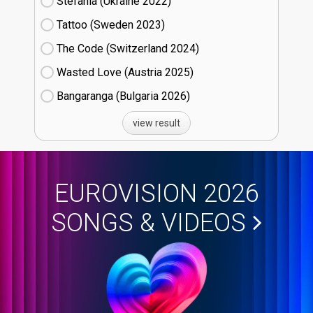
Stefania (Ukraine
22)
Tattoo (Sweden
23)
The Code (Switzerland
24)
Wasted Love (Austria
25)
Bangaranga (Bulgaria
26)
view result
EUROVISION 2026
SONGS & VIDEOS