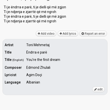
Ti je ëndrra e parë, ti je dielli që më zgjon
Ti je ndjenja e zjarrtë që më ngroh
Ti je ëndrra e parë, ti je dielli që më zgjon
Ti je ndjenja e zjаrrtë që më ngroh
Add video
Add lyrics
Report an error
Artist
Toni Mehmetaj
Title
Ëndrra e parë
Title
You're the first dream
(English)
Composer
Edmond Zhulali
Lyricist
Agim Doçi
Language
Albanian
edit