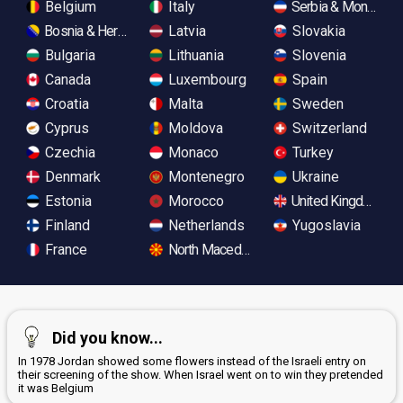
Belgium
Italy
Serbia & Monteneg
Bosnia & Herzegovina
Latvia
Slovakia
Bulgaria
Lithuania
Slovenia
Canada
Luxembourg
Spain
Croatia
Malta
Sweden
Cyprus
Moldova
Switzerland
Czechia
Monaco
Turkey
Denmark
Montenegro
Ukraine
Estonia
Morocco
United Kingdom
Finland
Netherlands
Yugoslavia
France
North Macedonia
Did you know...
In 1978 Jordan showed some flowers instead of the Israeli entry on
their screening of the show. When Israel went on to win they pretended
it was Belgium