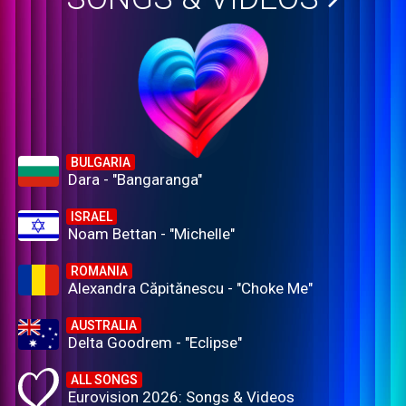
BULGARIA
Dara - "Bangaranga"
ISRAEL
Noam Bettan - "Michelle"
ROMANIA
Alexandra Căpitănescu - "Choke Me"
AUSTRALIA
Delta Goodrem - "Eclipse"
ALL SONGS
Eurovision 2026: Songs & Videos