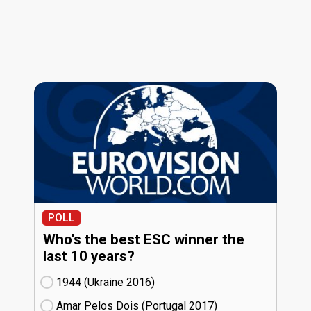
POLL
Who's the best ESC winner the
last 10 years?
1944 (Ukraine
16)
Amar Pelos Dois (Portugal
17)