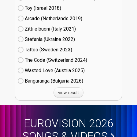
Toy (Israel
18)
Arcade (Netherlands
19)
Zitti e buoni​ (Italy
21)
Stefania (Ukraine
22)
Tattoo (Sweden
23)
The Code (Switzerland
24)
Wasted Love (Austria
25)
Bangaranga (Bulgaria
26)
view result
EUROVISION 2026
SONGS & VIDEOS