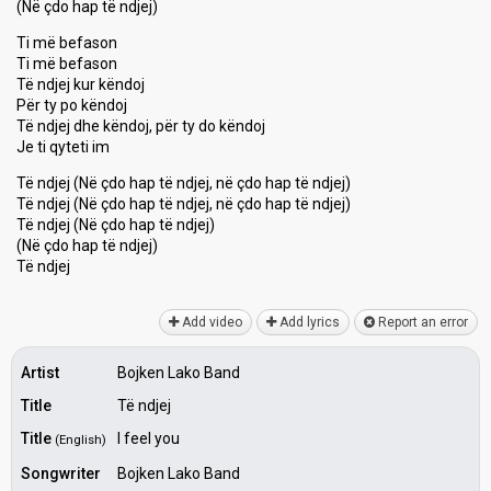
(Në çdo hap të ndjej)
Ti më befason
Ti më befaѕon
Të ndjej kur këndoj
Për ty po këndoj
Të ndjej dhe këndoj, për ty do këndoj
Je ti qyteti im
Të ndjej (Në çdo hap të ndjej, në çdo hap të ndjej)
Të ndjej (Në çdo hap të ndjej, në çdo hap të ndjej)
Të ndjej (Në çdo hap të ndjej)
(Në çdo hаp të ndjej)
Të ndjej
Add video
Add lyrics
Report an error
Artist
Bojken Lako Band
Title
Të ndjej
Title
I feel you
(English)
Songwriter
Bojken Lako Band