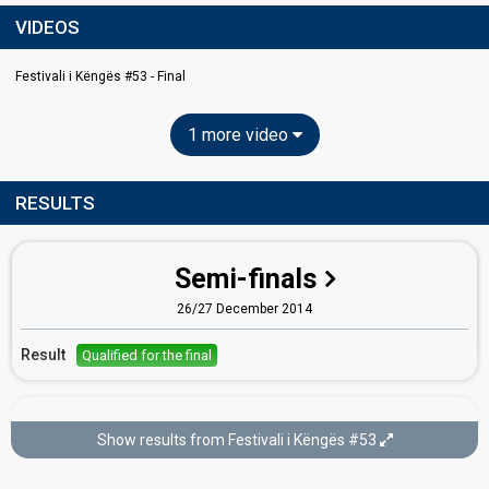
VIDEOS
Festivali i Këngës #53 - Final
1 more video
RESULTS
Semi-finals
26/27 December 2014
Result
Qualified for the final
Final
Show results from Festivali i Këngës #53
28 December 2014