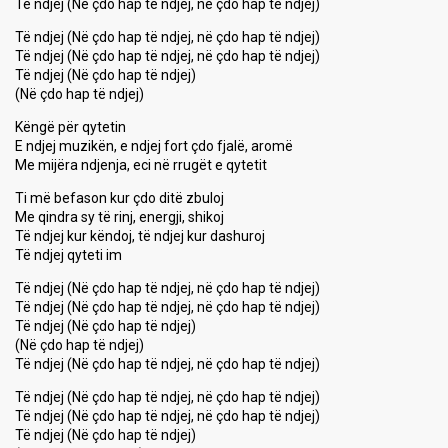
Të ndjej (Në çdo hap të ndjej, në çdo hap të ndjej)
Të ndjej (Në çdo hap të ndjej, në çdo hap të ndjej)
Të ndjej (Në çdo hap të ndjej, në çdo hap të ndjej)
Të ndjej (Në çdo hap të ndjej)
(Në çdo hap të ndjej)
Këngë për qytetin
E ndjej muzikën, e ndjej fort çdo fjalë, aromë
Me mijëra ndjenja, eci në rrugët e qytetit
Ti më befason kur çdo ditë zbuloj
Me qindra sy të rinj, energji, shikoj
Të ndjej kur këndoj, të ndjej kur dashuroj
Të ndjej qyteti im
Të ndjej (Në çdo hap të ndjej, në çdo hap të ndjej)
Të ndjej (Në çdo hap të ndjej, në çdo hap të ndjej)
Të ndjej (Në çdo hap të ndjej)
(Në çdo hap të ndjej)
Të ndjej (Në çdo hap të ndjej, në çdo hap të ndjej)
Të ndjej (Në çdo hap të ndjej, në çdo hap të ndjej)
Të ndjej (Në çdo hap të ndjej, në çdo hap të ndjej)
Të ndjej (Në çdo hap të ndjej)