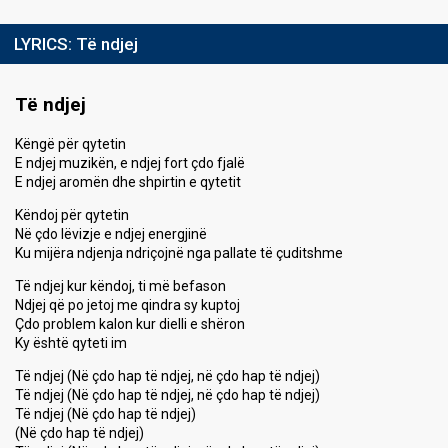
LYRICS:
Të ndjej
Të ndjej
Këngë për qytetin
E ndjej muzikën, e ndjej fort çdo fjalë
E ndjej aromën dhe shpirtin e qytetit
Këndoj për qytetin
Në çdo lëvizje e ndjej energjinë
Ku mijëra ndjenja ndriçojnë nga pallate të çuditshme
Të ndjej kur këndoj, ti më befason
Ndjej që po jetoj me qindra sy kuptoj
Çdo problem kalon kur dielli e shëron
Ky është qyteti im
Të ndjej (Në çdo hap të ndjej, në çdo hap të ndjej)
Të ndjej (Në çdo hap të ndjej, në çdo hap të ndjej)
Të ndjej (Në çdo hap të ndjej)
(Në çdo hap të ndjej)