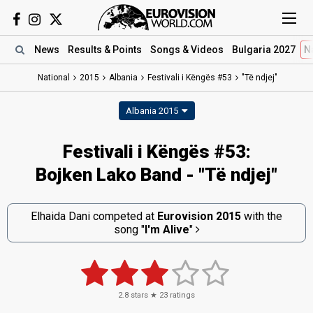
News
Results
& Points
Songs
& Videos
Bulgaria 2027
N
National
2015
Albania
Festivali i Këngës #53
"Të ndjej"
Albania 2015
Festivali i Këngës #53:
Bojken Lako Band - "Të ndjej"
Elhaida Dani competed at
Eurovision 2015
with the
song
"
I'm Alive
"
2.8
stars ★
23
ratings