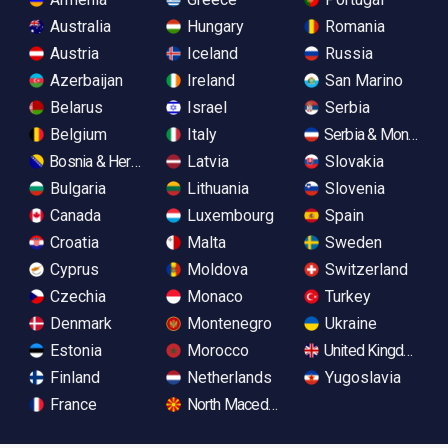
Australia
Hungary
Romania
Austria
Iceland
Russia
Azerbaijan
Ireland
San Marino
Belarus
Israel
Serbia
Belgium
Italy
Serbia & Monteneg
Bosnia & Herzegovina
Latvia
Slovakia
Bulgaria
Lithuania
Slovenia
Canada
Luxembourg
Spain
Croatia
Malta
Sweden
Cyprus
Moldova
Switzerland
Czechia
Monaco
Turkey
Denmark
Montenegro
Ukraine
Estonia
Morocco
United Kingdom
Finland
Netherlands
Yugoslavia
France
North Macedonia