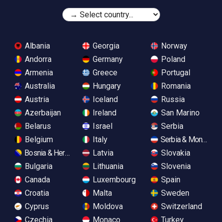
Albania
Georgia
Norway
Andorra
Germany
Poland
Armenia
Greece
Portugal
Australia
Hungary
Romania
Austria
Iceland
Russia
Azerbaijan
Ireland
San Marino
Belarus
Israel
Serbia
Belgium
Italy
Serbia & Monteneg
Bosnia & Herzegovina
Latvia
Slovakia
Bulgaria
Lithuania
Slovenia
Canada
Luxembourg
Spain
Croatia
Malta
Sweden
Cyprus
Moldova
Switzerland
Czechia
Monaco
Turkey