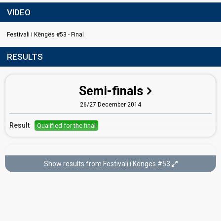
VIDEO
Festivali i Këngës #53 - Final
RESULTS
Semi-finals
26/27 December 2014
Result
Qualified for the final
Final
Show results from Festivali i Këngës #53
28 December 2014
Place
12th
(out of 18)
Running order
9