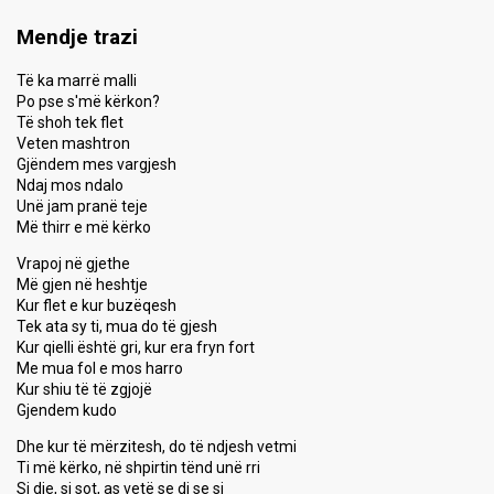
Mendje trazi
Të ka marrë malli
Po pse s'më kërkon?
Të shoh tek flet
Veten mashtron
Gjëndem mes vargjesh
Ndaj mos ndalo
Unë jam pranë teje
Më thirr e më kërko
Vrapoj në gjethe
Më gjen në heshtje
Kur flet e kur buzëqesh
Tek ata sy ti, mua do të gjesh
Kur qielli është gri, kur era fryn fort
Me mua fol e mos harro
Kur shiu të të zgjojë
Gjendem kudo
Dhe kur të mërzitesh, do të ndjesh vetmi
Ti më kërko, në shpirtin tënd unë rri
Si dje, si sot, as vetë se di se si