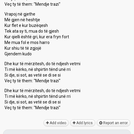
Veç ty të them: "Mendje trazi"
Vrapoj në gjethe
Më gjen në heshtje
Kur flet e kur buzëqesh
Tek ata sy ti, mua do të gjesh
Kur qielli është gri, kur era fryn fort
Me mua fol e mos harro
Kur shiu të të zgjojë
Gjendem kudo
Dhe kur të mërzitesh, do të ndjesh vetmi
Ti më kërko, në shpirtin tënd unë rri
Si dje, si sot, as vetë se di se si
Veç ty të them: "Mendje trazi"
Dhe kur të mërzitesh, do të ndjesh vetmi
Ti më kërko, në shpirtin tënd unë rri
Si dje, si sot, as vetë se di se ѕi
Veç ty të them: "Mendje trаzi"
Add video
Add lyrics
Report an error