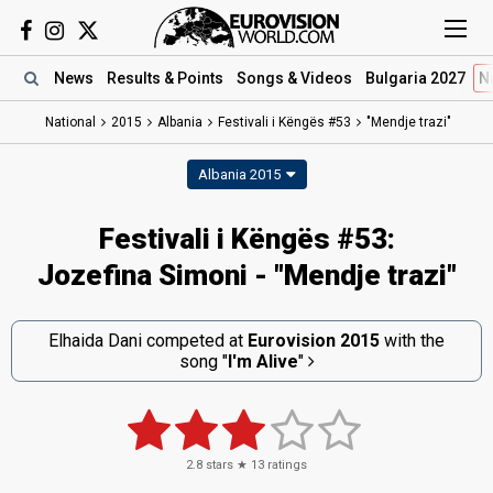
News
Results
& Points
Songs
& Videos
Bulgaria 2027
N
National
2015
Albania
Festivali i Këngës #53
"Mendje trazi"
Albania 2015
Festivali i Këngës #53:
Jozefina Simoni - "Mendje trazi"
Elhaida Dani competed at
Eurovision 2015
with the
song
"
I'm Alive
"
2.8
stars ★
13
ratings