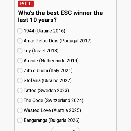
POLL
Who's the best ESC winner the
last 10 years?
1944 (Ukraine
16)
Amar Pelos Dois (Portugal
17)
Toy (Israel
18)
Arcade (Netherlands
19)
Zitti e buoni​ (Italy
21)
Stefania (Ukraine
22)
Tattoo (Sweden
23)
The Code (Switzerland
24)
Wasted Love (Austria
25)
Bangaranga (Bulgaria
26)