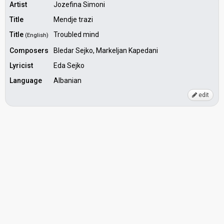
Artist
Jozefina Simoni
Title
Mendje trazi
Title
Troubled mind
(English)
Composers
Bledar Sejko, Markeljan Kapedani
Lyricist
Eda Sejko
Language
Albanian
edit