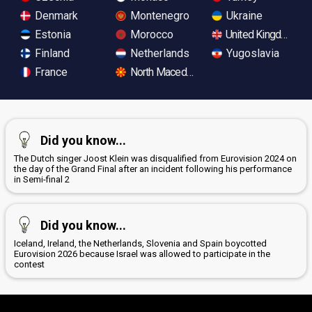
Denmark
Montenegro
Ukraine
Estonia
Morocco
United Kingdom
Finland
Netherlands
Yugoslavia
France
North Macedonia
Did you know...
The Dutch singer Joost Klein was disqualified from Eurovision 2024 on
the day of the Grand Final after an incident following his performance
in Semi-final 2
Did you know...
Iceland, Ireland, the Netherlands, Slovenia and Spain boycotted
Eurovision 2026 because Israel was allowed to participate in the
contest