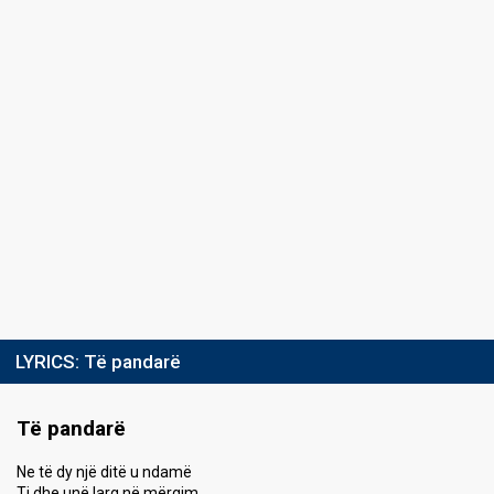
LYRICS:
Të pandarë
Të pandarë
Ne të dy një ditë u ndamë
Ti dhe unë larg në mërgim