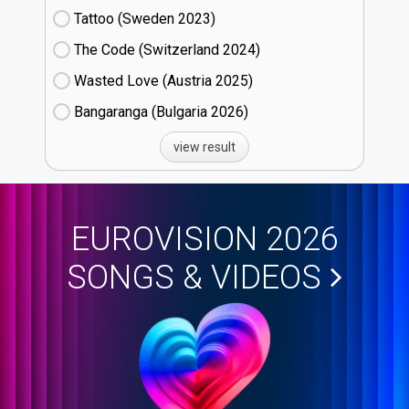
Tattoo (Sweden
23)
The Code (Switzerland
24)
Wasted Love (Austria
25)
Bangaranga (Bulgaria
26)
view result
EUROVISION 2026
SONGS & VIDEOS