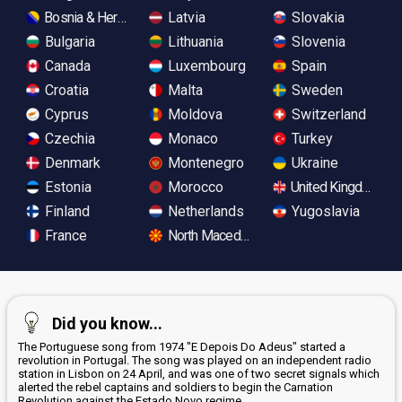
Bosnia & Herzegovina
Latvia
Slovakia
Bulgaria
Lithuania
Slovenia
Canada
Luxembourg
Spain
Croatia
Malta
Sweden
Cyprus
Moldova
Switzerland
Czechia
Monaco
Turkey
Denmark
Montenegro
Ukraine
Estonia
Morocco
United Kingdom
Finland
Netherlands
Yugoslavia
France
North Macedonia
Did you know...
The Portuguese song from 1974 "E Depois Do Adeus" started a
revolution in Portugal. The song was played on an independent radio
station in Lisbon on 24 April, and was one of two secret signals which
alerted the rebel captains and soldiers to begin the Carnation
Revolution against the Estado Novo regime