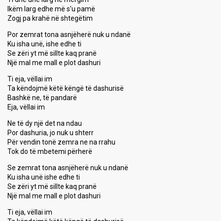
Ikëm larg edhe më s'u pamë
Zogj pa krahë në shtegëtim
Por zemrat tona asnjëherë nuk u ndanë
Ku isha unë, ishe edhe ti
Se zëri yt më sillte kaq pranë
Një mal me mall e plot dashuri
Ti eja, vëllai im
Ta këndojmë këtë këngë të dashurisë
Bashkë ne, të pandarë
Eja, vëllai im
Ne të dy një det na ndau
Por dashuria, jo nuk u shterr
Për vendin tonë zemra ne na rrahu
Tok do të mbetemi përherë
Se zemrat tona asnjëherë nuk u ndanë
Ku isha unë ishe edhe ti
Se zëri yt më sillte kaq pranë
Një mal me mall e plot dashuri
Ti eja, vëllai im