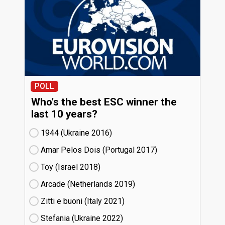
POLL
Who's the best ESC winner the
last 10 years?
1944 (Ukraine
16)
Amar Pelos Dois (Portugal
17)
Toy (Israel
18)
Arcade (Netherlands
19)
Zitti e buoni​ (Italy
21)
Stefania (Ukraine
22)