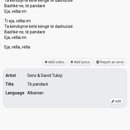
Ta këndojmë këtë këngë të dashurisë
Bashkë ne, të pandarë
Eja, vëllai im
Ti eja, vëllai im
Ta këndojmë këtë këngë të dashurisë
Baѕhkë ne, të pandarë
Eja, vëllai im
Eja, vëlla, vëllа
Add video
Add lyrics
Report an error
Artist
Genc & David Tukiçi
Title
Të pandarë
Language
Albanian
edit