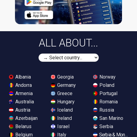
ALL ABOUT...
Albania
Georgia
Norway
Andorra
Germany
Poland
Armenia
Greece
Portugal
Australia
Hungary
Romania
Austria
Iceland
Russia
Azerbaijan
Ireland
San Marino
Belarus
Israel
Serbia
Belgium
Italy
Serbia & Monteneg