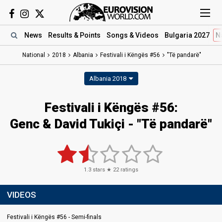
News
Results
& Points
Songs
& Videos
Bulgaria 2027
N
National
2018
Albania
Festivali i Këngës #56
"Të pandarë"
Albania 2018
Festivali i Këngës #56:
Genc & David Tukiçi - "Të pandarë"
1.3
stars ★
22
ratings
VIDEOS
Festivali i Këngës #56 - Semi-finals