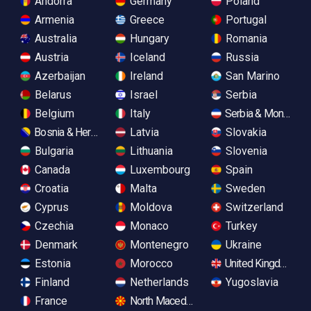
Andorra
Germany
Poland
Armenia
Greece
Portugal
Australia
Hungary
Romania
Austria
Iceland
Russia
Azerbaijan
Ireland
San Marino
Belarus
Israel
Serbia
Belgium
Italy
Serbia & Monteneg
Bosnia & Herzegovina
Latvia
Slovakia
Bulgaria
Lithuania
Slovenia
Canada
Luxembourg
Spain
Croatia
Malta
Sweden
Cyprus
Moldova
Switzerland
Czechia
Monaco
Turkey
Denmark
Montenegro
Ukraine
Estonia
Morocco
United Kingdom
Finland
Netherlands
Yugoslavia
France
North Macedonia