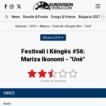
News
Results
& Points
Songs
& Videos
Bulgaria 2027
N
National
2018
Albania
Festivali i Këngës #56
"Unë"
Albania 2018
Festivali i Këngës #56:
Mariza Ikonomi - "Unë"
2.6
stars ★
20
ratings
VIDEO
Audio