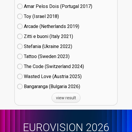
Amar Pelos Dois (Portugal
17)
Toy (Israel
18)
Arcade (Netherlands
19)
Zitti e buoni​ (Italy
21)
Stefania (Ukraine
22)
Tattoo (Sweden
23)
The Code (Switzerland
24)
Wasted Love (Austria
25)
Bangaranga (Bulgaria
26)
view result
EUROVISION 2026