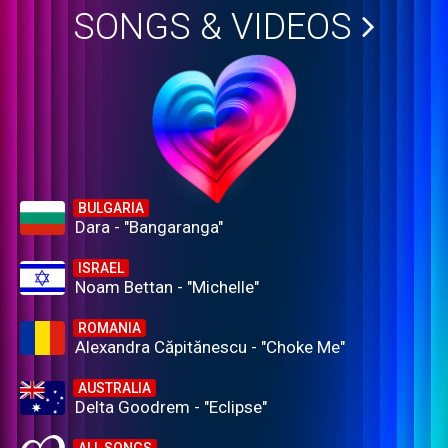
SONGS & VIDEOS
BULGARIA
Dara - "Bangaranga"
ISRAEL
Noam Bettan - "Michelle"
ROMANIA
Alexandra Căpitănescu - "Choke Me"
AUSTRALIA
Delta Goodrem - "Eclipse"
ALL SONGS