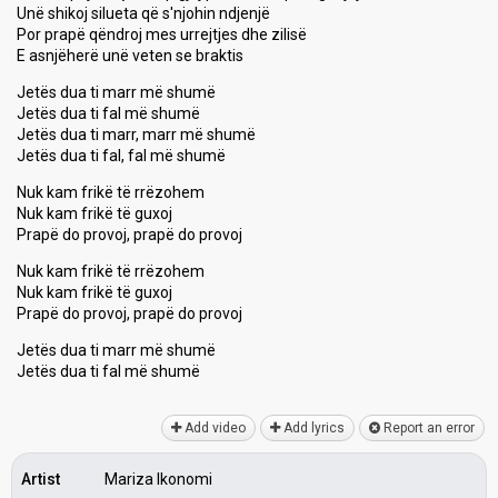
Unë shikoj silueta që s'njohin ndjenjë
Por prapë qëndroj mes urrejtjes dhe zilisë
E asnjëherë unë veten se braktis
Jetës dua ti marr më shumë
Jetës dua ti fal më shumë
Jetës dua ti marr, marr më shumë
Jetës dua ti fal, fal më shumë
Nuk kam frikë të rrëzohem
Nuk kam frikë të guxoj
Prapë do provoj, prapë do provoj
Nuk kam frikë të rrëzohem
Nuk kam frikë të guxoj
Prapë do provoj, prapë do provoj
Jetës dua ti marr më shumë
Jetës dua ti fаl më ѕhumë
Add video
Add lyrics
Report an error
Artist
Mariza Ikonomi