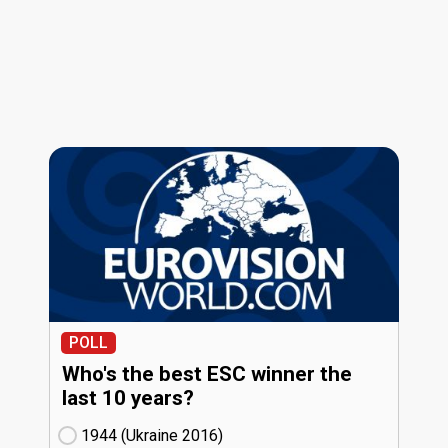
POLL
Who's the best ESC winner the
last 10 years?
1944 (Ukraine
16)