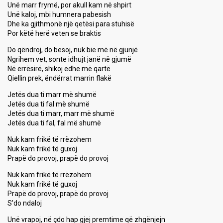
Unë marr frymë, por akull kam në shpirt
Unë kaloj, mbi humnera pabesish
Dhe ka gjithmonë një qetësi para stuhisë
Por këtë herë veten se braktis
Do qëndroj, do besoj, nuk bie më në gjunjë
Ngrihem vet, sonte idhujt janë në gjumë
Në errësirë, shikoj edhe më qartë
Qiellin prek, ëndërrat marrin flakë
Jetës dua ti marr më shumë
Jetës dua ti fal më shumë
Jetës dua ti marr, marr më shumë
Jetës dua ti fal, fal më shumë
Nuk kam frikë të rrëzohem
Nuk kam frikë të guxoj
Prapë do provoj, prapë do provoj
Nuk kam frikë të rrëzohem
Nuk kam frikë të guxoj
Prapë do provoj, prapë do provoj
S'do ndaloj
Unë vrapoj, në çdo hap gjej premtime që zhgënjejn