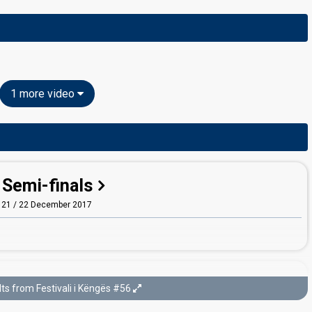
1 more video
Semi-finals
21 / 22 December 2017
Final
ts from Festivali i Këngës #56
23 December 2017