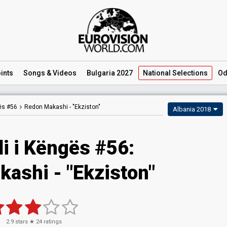
ints
Songs
& Videos
Bulgaria 2027
National
Selections
Od
gës #56
Redon Makashi -
"Ekziston"
Albania 2018
li i Këngës #56:
ashi - "Ekziston"
2.9
stars ★
24
ratings