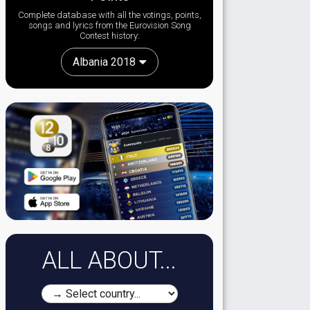
Complete database with all the votings, points,
songs and lyrics from the Eurovision Song
Contest history:
Albania 2018
ALL ABOUT...