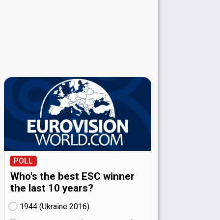
POLL
Who's the best ESC winner
the last 10 years?
1944 (Ukraine
16)