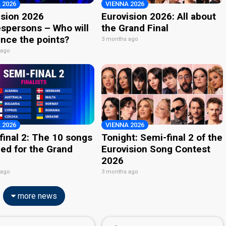
 2026
VIENNA 2026
ision 2026
Eurovision 2026: All about
spersons – Who will
the Grand Final
nce the points?
3 months ago
 ago
 2026
VIENNA 2026
final 2: The 10 songs
Tonight: Semi-final 2 of the
ied for the Grand
Eurovision Song Contest
2026
 ago
3 months ago
more news