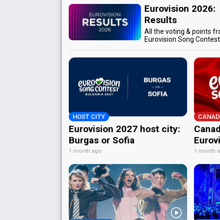
Eurovision 2026:
Results
All the voting & points f
Eurovision Song Contes
HOST CITY
CANAD
Eurovision 2027 host city:
Canad
Burgas or Sofia
Eurov
1 month ago
1 month 