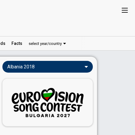
ds
Facts
select year/country
Albania 2018