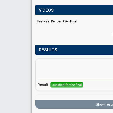
VIDEOS
Festivali i Këngës #56 - Final
RESULTS
Result
Qualified for the final
Show resul