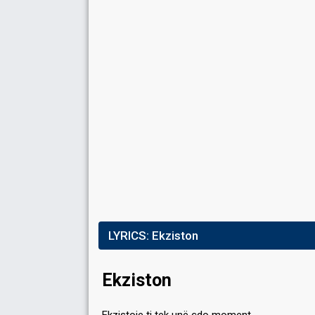
Place
2nd
Running order
1
LYRICS:
Ekziston
Ekziston