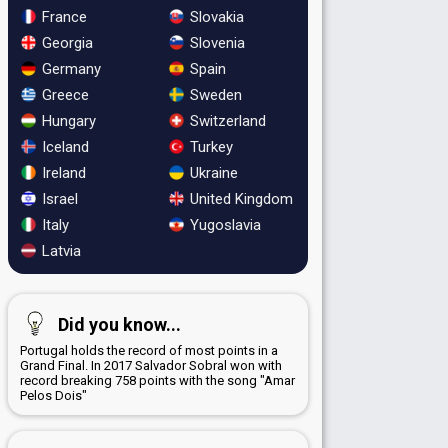
France
Slovakia
Georgia
Slovenia
Germany
Spain
Greece
Sweden
Hungary
Switzerland
Iceland
Turkey
Ireland
Ukraine
Israel
United Kingdom
Italy
Yugoslavia
Latvia
Did you know...
Portugal holds the record of most points in a
Grand Final. In 2017 Salvador Sobral won with
record breaking 758 points with the song "Amar
Pelos Dois"