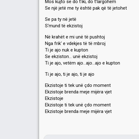
Mos kujto se do t'iki, do t'largohem
Se një jetë me ty është pak që të jetohet
Se pa ty në jetë
S'mund të ekzistoj
Në krahët e mi unë të pushtoj
Nga frik' e vdekjes të të mbroj
Ti je ajo nuk e kupton
Se ekziston... unë ekzistoj
Ti je ajo, vetëm ajo...ajo...ajo e kupton
Ti je ajo, ti je ajo, ti je ajo
Ekzistoje ti tek unë çdo moment
Ekzistoje brenda meje mijëra vjet
Ekzistoje
Ekzistoje ti tek unë çdo moment
Ekziѕtoje brenda meje mijërа vjet