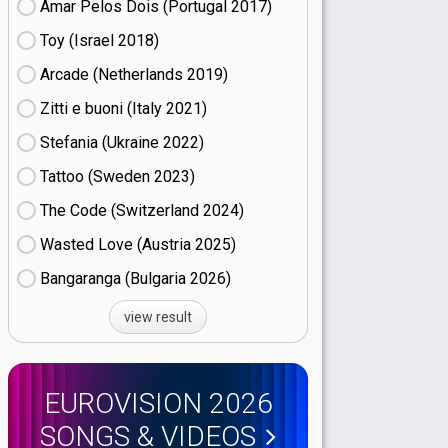
Amar Pelos Dois (Portugal
17)
Toy (Israel
18)
Arcade (Netherlands
19)
Zitti e buoni​ (Italy
21)
Stefania (Ukraine
22)
Tattoo (Sweden
23)
The Code (Switzerland
24)
Wasted Love (Austria
25)
Bangaranga (Bulgaria
26)
view result
EUROVISION 2026
SONGS & VIDEOS