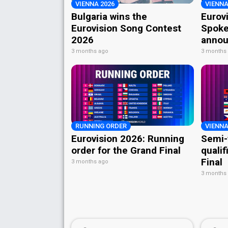
VIENNA 2026
VIENNA
Bulgaria wins the
Eurov
Eurovision Song Contest
Spoke
2026
annou
3 months ago
3 months
RUNNING ORDER
VIENNA
Eurovision 2026: Running
Semi-
order for the Grand Final
qualif
Final
3 months ago
3 months