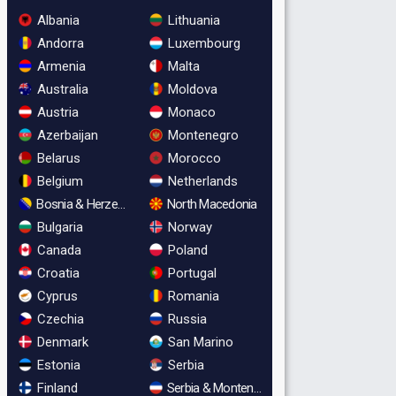
Albania
Lithuania
Andorra
Luxembourg
Armenia
Malta
Australia
Moldova
Austria
Monaco
Azerbaijan
Montenegro
Belarus
Morocco
Belgium
Netherlands
Bosnia & Herzegovina
North Macedonia
Bulgaria
Norway
Canada
Poland
Croatia
Portugal
Cyprus
Romania
Czechia
Russia
Denmark
San Marino
Estonia
Serbia
Finland
Serbia & Montenegro