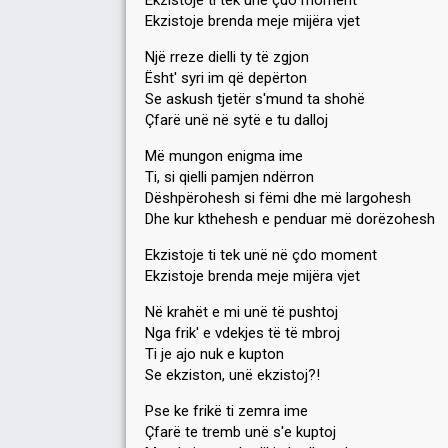
Ekzistoje ti tek unë çdo moment
Ekzistoje brenda meje mijëra vjet
Një rreze dielli ty të zgjon
Ësht' syri im që depërton
Se askush tjetër s'mund ta shohë
Çfarë unë në sytë e tu dalloj
Më mungon enigma ime
Ti, si qielli pamjen ndërron
Dëshpërohesh si fëmi dhe më largohesh
Dhe kur kthehesh e penduar më dorëzohesh
Ekzistoje ti tek unë në çdo moment
Ekzistoje brenda meje mijëra vjet
Në krahët e mi unë të pushtoj
Nga frik' e vdekjes të të mbroj
Ti je ajo nuk e kupton
Se ekziston, unë ekzistoj?!
Pse ke frikë ti zemra ime
Çfarë te tremb unë s'e kuptoj