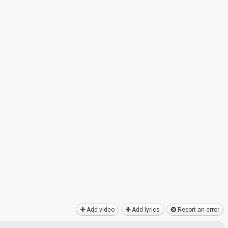
Add video
Add lyrics
Report an error