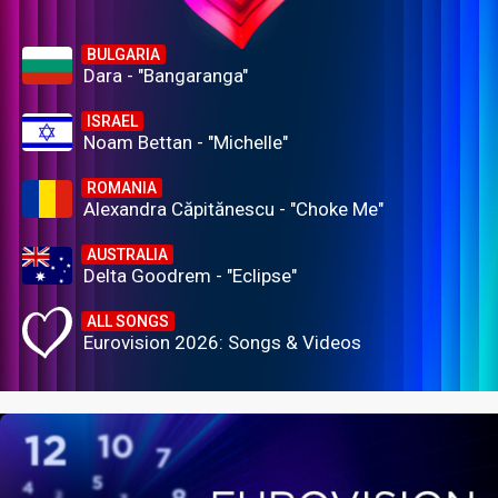
BULGARIA
Dara - "Bangaranga"
ISRAEL
Noam Bettan - "Michelle"
ROMANIA
Alexandra Căpitănescu - "Choke Me"
AUSTRALIA
Delta Goodrem - "Eclipse"
ALL SONGS
Eurovision 2026: Songs & Videos