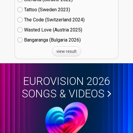
Tattoo (Sweden
23)
The Code (Switzerland
24)
Wasted Love (Austria
25)
Bangaranga (Bulgaria
26)
view result
EUROVISION 2026
SONGS & VIDEOS