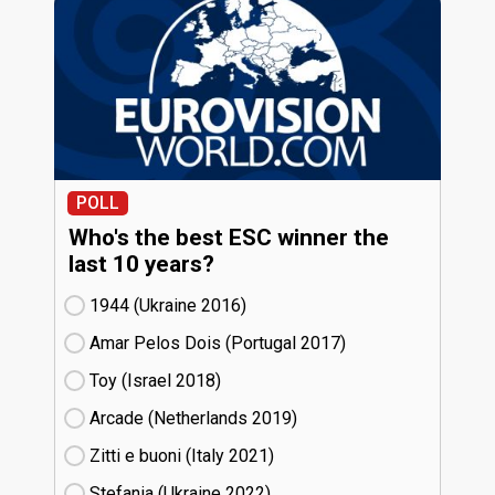
POLL
Who's the best ESC winner the
last 10 years?
1944 (Ukraine
16)
Amar Pelos Dois (Portugal
17)
Toy (Israel
18)
Arcade (Netherlands
19)
Zitti e buoni​ (Italy
21)
Stefania (Ukraine
22)