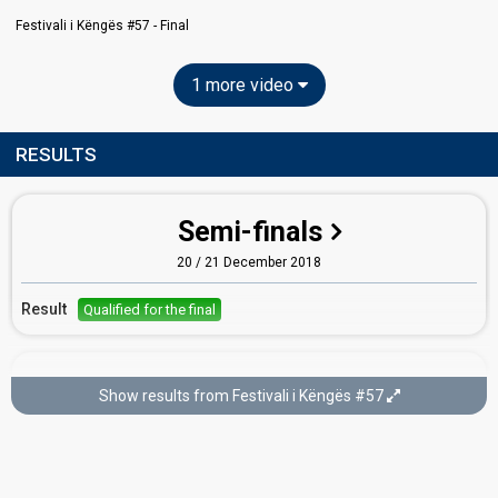
Festivali i Këngës #57 - Final
1 more video
RESULTS
Semi-finals
20 / 21 December 2018
Result
Qualified for the final
Final
Show results from Festivali i Këngës #57
22 December 2018
Place
14th
(out of 14)