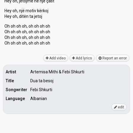
Hey oh, jetojmë ne një çaѕt
Hey oh, një motiv kërkoj
Hey oh, ditën tа jetoj
Oh oh oh oh, oh oh oh oh
Oh oh oh oh, oh oh oh oh
Oh oh oh oh, oh oh oh oh
Oh oh oh oh, oh oh oh oh
Add video
Add lyrics
Report an error
Artist
Artemisa Mithi & Febi Shkurti
Title
Dua ta besoj
Songwriter
Febi Shkurti
Language
Albanian
edit