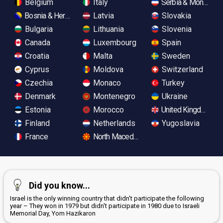
Belgium
Italy
Serbia & Monteneg
Bosnia & Herzegovina
Latvia
Slovakia
Bulgaria
Lithuania
Slovenia
Canada
Luxembourg
Spain
Croatia
Malta
Sweden
Cyprus
Moldova
Switzerland
Czechia
Monaco
Turkey
Denmark
Montenegro
Ukraine
Estonia
Morocco
United Kingdom
Finland
Netherlands
Yugoslavia
France
North Macedonia
Did you know...
Israel is the only winning country that didn't participate the following
year – They won in 1979 but didn't participate in 1980 due to Israeli
Memorial Day, Yom Hazikaron