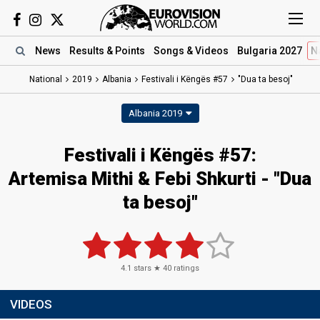
News
Results
& Points
Songs
& Videos
Bulgaria 2027
N
National
2019
Albania
Festivali i Këngës #57
"Dua ta besoj"
Albania 2019
Festivali i Këngës #57:
Artemisa Mithi & Febi Shkurti - "Dua
ta besoj"
4.1
stars ★
40
ratings
VIDEOS