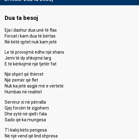
Dua ta besoj
Eja i dashur dua unë të flas
Forcat i kam dua të bërtas
Në këtë qytet nuk kam jetë
Le të provojmë edhe një shans
Jemi të dy shkojmë larg
E të kërkojmë një tjetër fat
Një shpirt që thërret
Një zemër që flet
Nuk ka jetë asgjë më e vërtetë
Humbas në realitet
Servirur si në përralla
Gjej forcën të zgjohem
Dhe sytë në qiell i fala
Sado që ka mungesa
T'i kaloj këto pengesa
Në një vend që lind shpresa