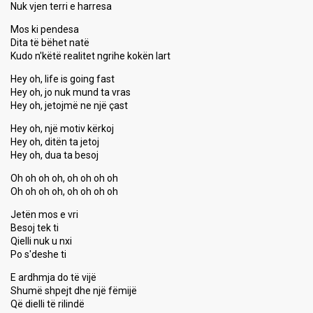
Nuk vjen terri e harresa
Mos ki pendesa
Dita të bëhet natë
Kudo n'këtë realitet ngrihe kokën lart
Hey oh, life is going fast
Hey oh, jo nuk mund ta vras
Hey oh, jetojmë ne një çast
Hey oh, një motiv kërkoj
Hey oh, ditën ta jetoj
Hey oh, dua ta besoj
Oh oh oh oh, oh oh oh oh
Oh oh oh oh, oh oh oh oh
Jetën mos e vri
Besoj tek ti
Qielli nuk u nxi
Po s'deshe ti
E ardhmja do të vijë
Shumë shpejt dhe një fëmijë
Që dielli të rilindë