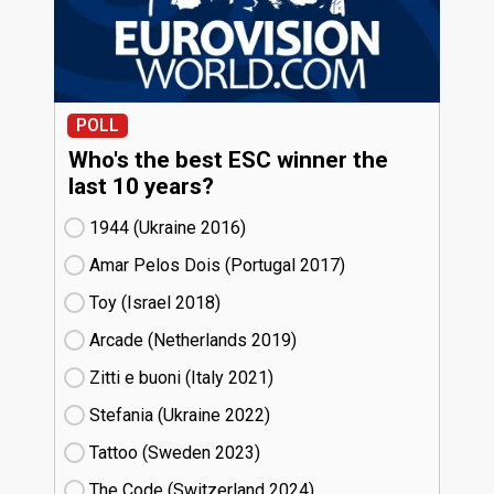
POLL
Who's the best ESC winner the
last 10 years?
1944 (Ukraine
16)
Amar Pelos Dois (Portugal
17)
Toy (Israel
18)
Arcade (Netherlands
19)
Zitti e buoni​ (Italy
21)
Stefania (Ukraine
22)
Tattoo (Sweden
23)
The Code (Switzerland
24)