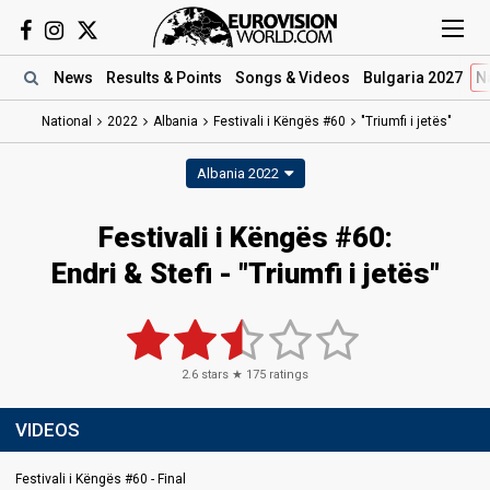
News
Results
& Points
Songs
& Videos
Bulgaria 2027
N
National
2022
Albania
Festivali i Këngës #60
"Triumfi i jetës"
Albania 2022
Festivali i Këngës #60:
Endri & Stefi - "Triumfi i jetës"
2.6
stars ★
175
ratings
VIDEOS
Festivali i Këngës #60 - Final