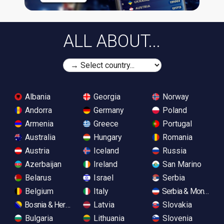
ALL ABOUT...
Albania
Georgia
Norway
Andorra
Germany
Poland
Armenia
Greece
Portugal
Australia
Hungary
Romania
Austria
Iceland
Russia
Azerbaijan
Ireland
San Marino
Belarus
Israel
Serbia
Belgium
Italy
Serbia & Monteneg
Bosnia & Herzegovina
Latvia
Slovakia
Bulgaria
Lithuania
Slovenia