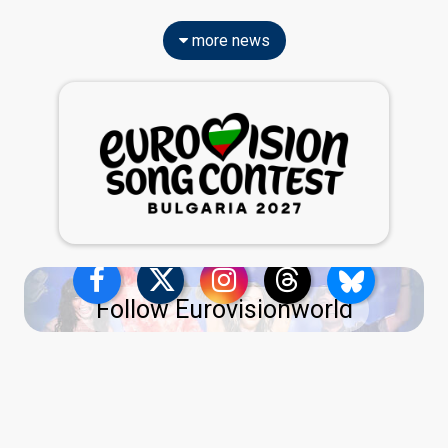
more news
Follow Eurovisionworld