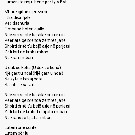
Lumenj të rinj u bënë për ty o Bot'
Mbarë gjithë njerëzimi
I tha disa fjalë
Veç dashuria
E mbanë botën gjallë
Ndezim sonte bashkë ne një qiri
Pëer ata që brenda zemrës janë
Shpirti dritë t'u bëjë atje në përjetsi
Zoti lart në krah i mban
Në krah i mban
U duk se koha (U duk se koha)
Një çast u ndal (Një çast u ndal)
Në sytë e kësaj bote
Sa lotë, e sa vaj
Ndezim sonte bashkë ne një qiri
Pëer ata që brenda zemrës janë
Shpirti dritë t'u bëjë atje në përjetsi
Zoti lart në krahët e tij ata i mban
Në krahët e tij ata i mbаn
Lutem unë sonte
Lutem për ju