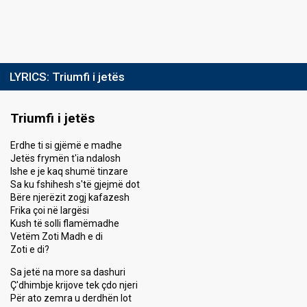
LYRICS:
Triumfi i jetës
Triumfi i jetës
Erdhe ti si gjëmë e madhe
Jetës frymën t'ia ndalosh
Ishe e je kaq shumë tinzare
Sa ku fshihesh s'të gjejmë dot
Bëre njerëzit zogj kafazesh
Frika çoi në largësi
Kush të solli flamëmadhe
Vetëm Zoti Madh e di
Zoti e di?
Sa jetë na more sa dashuri
Ç'dhimbje krijove tek çdo njeri
Për ato zemra u derdhën lot