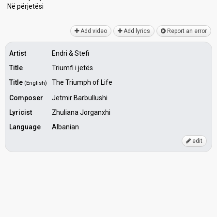
Në përjetëѕi
Add video
Add lyrics
Report an error
Artist
Endri & Stefi
Title
Triumfi i jetës
Title
The Triumph of Life
(English)
Composer
Jetmir Barbullushi
Lyricist
Zhuliana Jorganxhi
Language
Albanian
edit