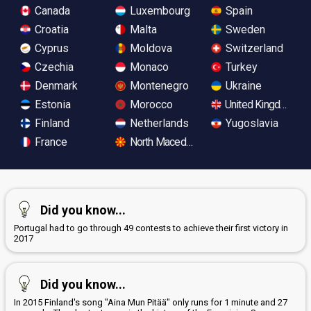
Canada
Luxembourg
Spain
Croatia
Malta
Sweden
Cyprus
Moldova
Switzerland
Czechia
Monaco
Turkey
Denmark
Montenegro
Ukraine
Estonia
Morocco
United Kingdom
Finland
Netherlands
Yugoslavia
France
North Macedonia
Did you know...
Portugal had to go through 49 contests to achieve their first victory in
2017
Did you know...
In 2015 Finland's song "Aina Mun Pitää" only runs for 1 minute and 27