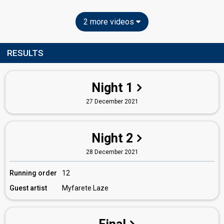
2 more videos
RESULTS
Night 1
27 December 2021
Night 2
28 December 2021
Running order
12
Guest artist
Myfarete Laze