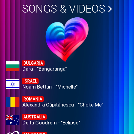
SONGS & VIDEOS
BULGARIA
Dara - "Bangaranga"
ISRAEL
Noam Bettan - "Michelle"
ROMANIA
Alexandra Căpitănescu - "Choke Me"
AUSTRALIA
Delta Goodrem - "Eclipse"