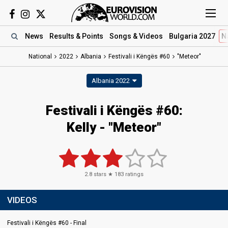
News
Results
& Points
Songs
& Videos
Bulgaria 2027
N
National
2022
Albania
Festivali i Këngës #60
"Meteor"
Albania 2022
Festivali i Këngës #60:
Kelly - "Meteor"
2.8
stars ★
183
ratings
VIDEOS
Festivali i Këngës #60 - Final