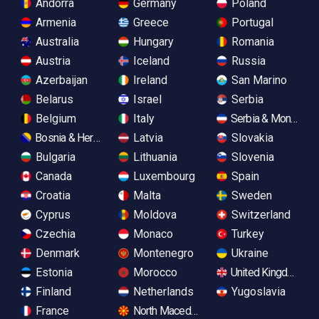
Andorra
Germany
Poland
Armenia
Greece
Portugal
Australia
Hungary
Romania
Austria
Iceland
Russia
Azerbaijan
Ireland
San Marino
Belarus
Israel
Serbia
Belgium
Italy
Serbia & Monteneg
Bosnia & Herzegovina
Latvia
Slovakia
Bulgaria
Lithuania
Slovenia
Canada
Luxembourg
Spain
Croatia
Malta
Sweden
Cyprus
Moldova
Switzerland
Czechia
Monaco
Turkey
Denmark
Montenegro
Ukraine
Estonia
Morocco
United Kingdom
Finland
Netherlands
Yugoslavia
France
North Macedonia