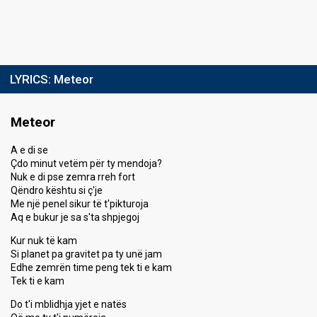
LYRICS:
Meteor
Meteor
A e di se
Çdo minut vetëm për ty mendoja?
Nuk e di pse zemra rreh fort
Qëndro kështu si ç'je
Me një penel sikur të t'pikturoja
Aq e bukur je sa s'ta shpjegoj
Kur nuk të kam
Si planet pa gravitet pa ty unë jam
Edhe zemrën time peng tek ti e kam
Tek ti e kam
Do t'i mblidhja yjet e natës