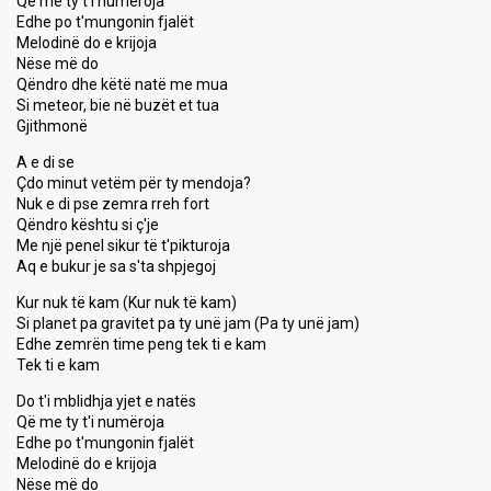
Që me ty t'i numëroja
Edhe po t'mungonin fjalët
Melodinë do e krijoja
Nëse më do
Qëndro dhe këtë natë me mua
Si meteor, bie në buzët et tua
Gjithmonë
A e di se
Çdo minut vetëm për ty mendoja?
Nuk e di pse zemra rreh fort
Qëndro kështu si ç'je
Me një penel sikur të t'pikturoja
Aq e bukur je sa s'ta shpjegoj
Kur nuk të kam (Kur nuk të kam)
Si planet pa gravitet pa ty unë jam (Pa ty unë jam)
Edhe zemrën time peng tek ti e kam
Tek ti e kam
Do t'i mblidhja yjet e natës
Që me ty t'i numëroja
Edhe po t'mungonin fjalët
Melodinë do e krijoja
Nëse më do