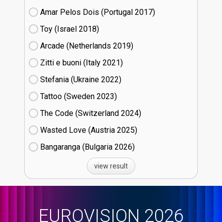
Amar Pelos Dois (Portugal
17)
Toy (Israel
18)
Arcade (Netherlands
19)
Zitti e buoni​ (Italy
21)
Stefania (Ukraine
22)
Tattoo (Sweden
23)
The Code (Switzerland
24)
Wasted Love (Austria
25)
Bangaranga (Bulgaria
26)
view result
EUROVISION 2026