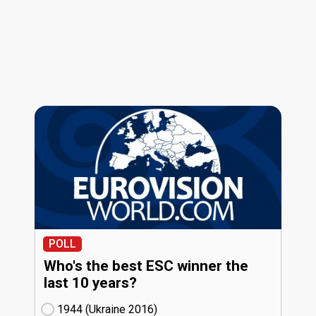
POLL
Who's the best ESC winner the
last 10 years?
1944 (Ukraine
16)