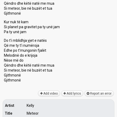
Qëndro dhe këtë natë me mua
Si meteor, bie në buzët et tua
Gjithmonë
Kur nuk të kam
Si planet pa gravitet pa ty unë jam
Pa ty unë jam
Do t'i mblidhja yjet e natës
Që me ty t'i numëroja
Edhe po t'mungonin fjalët
Melodinë do e krijoja
Nëѕe më do
Qëndro dhe këtë natë me mua
Si meteor, bie në buzët et tuа
Gjithmonë
Gjithmonë
Add video
Add lyrics
Report an error
Artist
Kelly
Title
Meteor