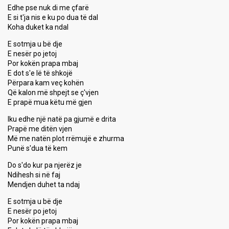
Edhe pse nuk di me çfarë
E si t'ja nis e ku po dua të dal
Koha duket ka ndal
E sotmja u bë dje
E nesër po jetoj
Por kokën prapa mbaj
E dot s'e lë të shkojë
Përpara kam veç kohën
Që kalon më shpejt se ç'vjen
E prapë mua këtu më gjen
Iku edhe një natë pa gjumë e drita
Prapë me ditën vjen
Më me natën plot rrëmujë e zhurma
Punë s'dua të kem
Do s'do kur pa njerëz je
Ndihesh si në faj
Mendjen duhet ta ndaj
E sotmja u bë dje
E nesër po jetoj
Por kokën prapa mbaj