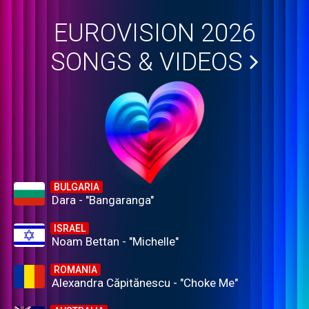
EUROVISION 2026
SONGS & VIDEOS
BULGARIA
Dara - "Bangaranga"
ISRAEL
Noam Bettan - "Michelle"
ROMANIA
Alexandra Căpitănescu - "Choke Me"