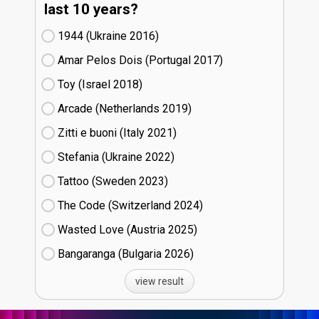
last 10 years?
1944 (Ukraine
16)
Amar Pelos Dois (Portugal
17)
Toy (Israel
18)
Arcade (Netherlands
19)
Zitti e buoni​ (Italy
21)
Stefania (Ukraine
22)
Tattoo (Sweden
23)
The Code (Switzerland
24)
Wasted Love (Austria
25)
Bangaranga (Bulgaria
26)
view result