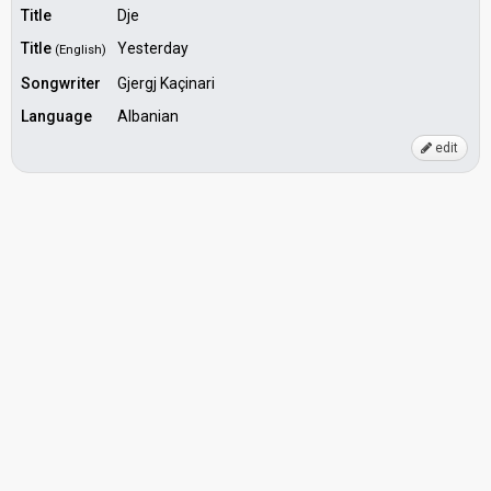
Title
Dje
Title
Yesterday
(English)
Songwriter
Gjergj Kaçinari
Language
Albanian
edit