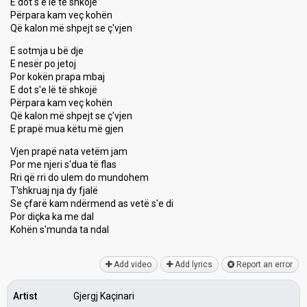
E dot s'e lë të shkojë
Përpara kam veç kohën
Që kalon më shpejt se ç'vjen
E sotmja u bë dje
E nesër po jetoj
Por kokën prapa mbaj
E dot s'e lë të shkojë
Përpara kam veç kohën
Që kalon më shpejt se ç'vjen
E prapë mua këtu më gjen
Vjen prapë nata vetëm jam
Por me njeri s'dua të flas
Rri që rri do ulem do mundohem
T'shkruaj nja dy fjalë
Se çfarë kam ndërmend as vetë s'e di
Por diçka ka me dal
Kohën ѕ'munda ta ndаl
Add video
Add lyrics
Report an error
Artist
Gjergj Kaçinari