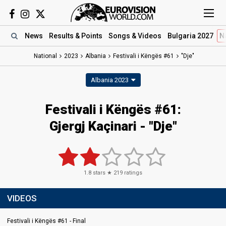
News
Results
& Points
Songs
& Videos
Bulgaria 2027
N
National
2023
Albania
Festivali i Këngës #61
"Dje"
Albania 2023
Festivali i Këngës #61
:
Gjergj Kaçinari
- "Dje"
1.8
stars ★
219
ratings
VIDEOS
Festivali i Këngës #61 - Final