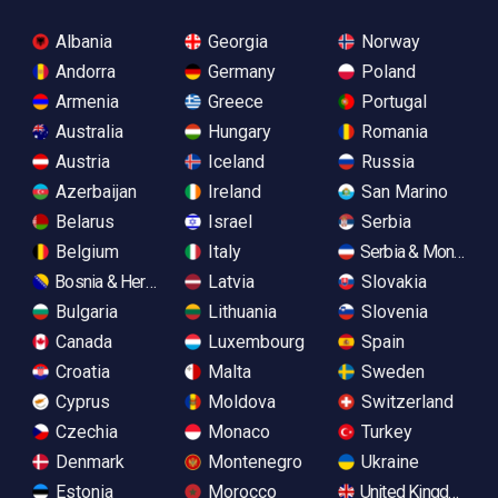
Albania
Georgia
Norway
Andorra
Germany
Poland
Armenia
Greece
Portugal
Australia
Hungary
Romania
Austria
Iceland
Russia
Azerbaijan
Ireland
San Marino
Belarus
Israel
Serbia
Belgium
Italy
Serbia & Monteneg
Bosnia & Herzegovina
Latvia
Slovakia
Bulgaria
Lithuania
Slovenia
Canada
Luxembourg
Spain
Croatia
Malta
Sweden
Cyprus
Moldova
Switzerland
Czechia
Monaco
Turkey
Denmark
Montenegro
Ukraine
Estonia
Morocco
United Kingdom