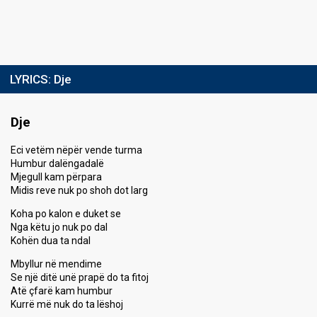
LYRICS:
Dje
Dje
Eci vetëm nëpër vende turma
Humbur dalëngadalë
Mjegull kam përpara
Midis reve nuk po shoh dot larg
Koha po kalon e duket se
Nga këtu jo nuk po dal
Kohën dua ta ndal
Mbyllur në mendime
Se një ditë unë prapë do ta fitoj
Atë çfarë kam humbur
Kurrë më nuk do ta lëshoj