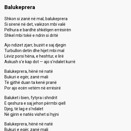
Balukeprera
Shkon si zanë në mal, balukeprera
Si sirenë në det, valëzon mbi valë
Pëlhura e bardhë shkëlqen errësirën
Shkel mbi tokë e ndrin si dritë
Ajo ndizet zjarr, buzët e saj djegin
Turbullon detin dhe hijet mbi mal
Lëviz porsi hëna, e heshtur, e lirë
Askush s'e kap dot — ajo s'ndalet kurrë
Balukeprera, hënë në natë
Bukuri e egër, zanë mali
Të gjithë duan ta kenë pranë
Por ajo ecën vetëm në errësirë
Baluket i bien, fytyra i shndrit
E qeshura e saj jehon përmbi qiell
Djeg, të lag e s'ndalet
Në gjirin e natës vishet si hyjni
Balukeprera, hënë në natë
Bukuri e egër, zanë mali