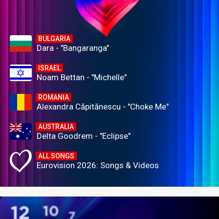
BULGARIA
Dara - "Bangaranga"
ISRAEL
Noam Bettan - "Michelle"
ROMANIA
Alexandra Căpitănescu - "Choke Me"
AUSTRALIA
Delta Goodrem - "Eclipse"
ALL SONGS
Eurovision 2026: Songs & Videos