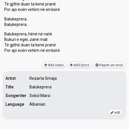
Të gjithë duan ta kenë pranë
Por ajo ecën vetëm në errësirë
Balukeprera…
Balukeprera…
Balukeprera, hënë në natë
Bukuri e egër, zanë mali
Të gjithë duan ta kenë pranë
Por аjo ecën vetëm në errëѕirë
Add video
Add lyrics
Report an error
Artist
Rezarta Smaja
Title
Balukeprera
Songwriter
Sokol Marsi
Language
Albanian
edit