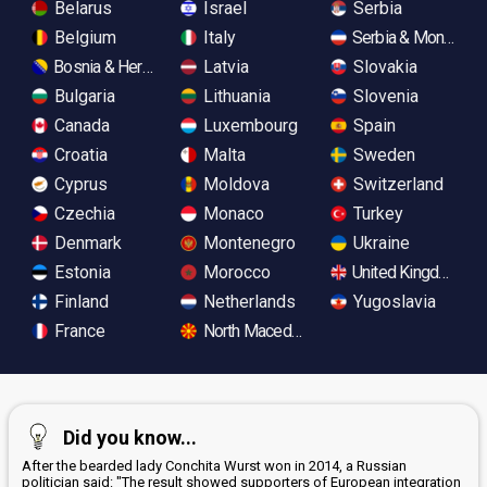
Belarus
Israel
Serbia
Belgium
Italy
Serbia & Monteneg
Bosnia & Herzegovina
Latvia
Slovakia
Bulgaria
Lithuania
Slovenia
Canada
Luxembourg
Spain
Croatia
Malta
Sweden
Cyprus
Moldova
Switzerland
Czechia
Monaco
Turkey
Denmark
Montenegro
Ukraine
Estonia
Morocco
United Kingdom
Finland
Netherlands
Yugoslavia
France
North Macedonia
Did you know...
After the bearded lady Conchita Wurst won in 2014, a Russian
politician said: "The result showed supporters of European integration