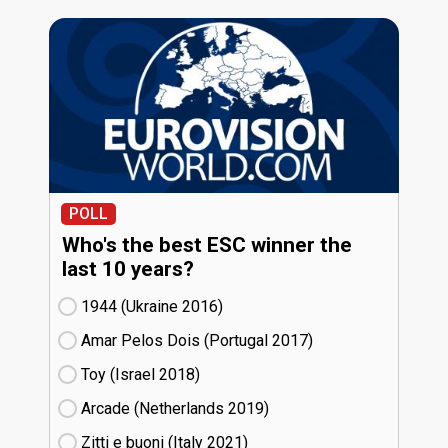
POLL
Who's the best ESC winner the
last 10 years?
1944 (Ukraine
16)
Amar Pelos Dois (Portugal
17)
Toy (Israel
18)
Arcade (Netherlands
19)
Zitti e buoni​ (Italy
21)