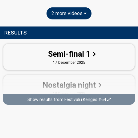
2 more videos
RESULTS
Semi-final 1
17 December 2025
Nostalgia night
19 December 2025
Show results from Festivali i Këngës #64
Guest Artist
Sidrit Bejleri
Cover Song
Lule të bukura sjell pranvera