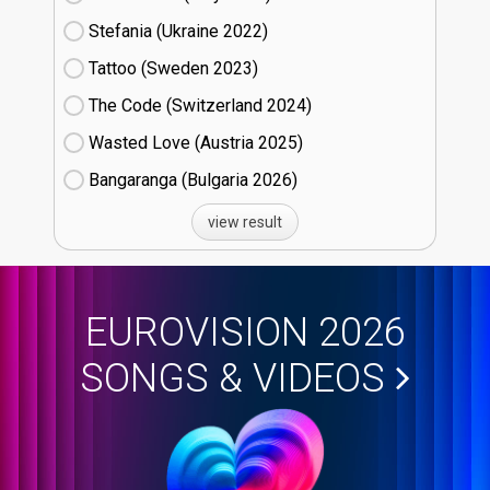
Stefania (Ukraine
22)
Tattoo (Sweden
23)
The Code (Switzerland
24)
Wasted Love (Austria
25)
Bangaranga (Bulgaria
26)
view result
EUROVISION 2026
SONGS & VIDEOS