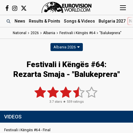
News
Results
& Points
Songs
& Videos
Bulgaria 2027
N
National
2026
Albania
Festivali i Këngës #64
"Balukeprera"
Albania 2026
Festivali i Këngës #64
:
Rezarta Smaja
- "Balukeprera"
3.7
stars ★
559
ratings
VIDEOS
Festivali i Këngës #64 - Final