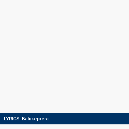
Final
20 December 2025
Place
13th
(out of 23)
Points
15
Total
0
Public
15
Jury
Running order
5
LYRICS:
Balukeprera