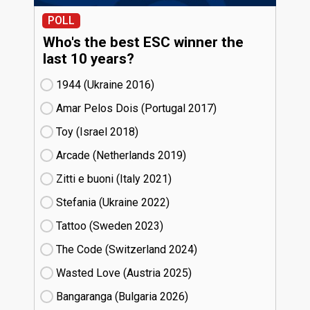
POLL
Who's the best ESC winner the
last 10 years?
1944 (Ukraine
16)
Amar Pelos Dois (Portugal
17)
Toy (Israel
18)
Arcade (Netherlands
19)
Zitti e buoni​ (Italy
21)
Stefania (Ukraine
22)
Tattoo (Sweden
23)
The Code (Switzerland
24)
Wasted Love (Austria
25)
Bangaranga (Bulgaria
26)