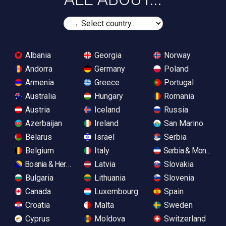
Albania
Georgia
Norway
Andorra
Germany
Poland
Armenia
Greece
Portugal
Australia
Hungary
Romania
Austria
Iceland
Russia
Azerbaijan
Ireland
San Marino
Belarus
Israel
Serbia
Belgium
Italy
Serbia & Monteneg
Bosnia & Herzegovina
Latvia
Slovakia
Bulgaria
Lithuania
Slovenia
Canada
Luxembourg
Spain
Croatia
Malta
Sweden
Cyprus
Moldova
Switzerland