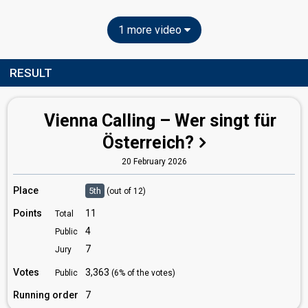
1 more video
RESULT
Vienna Calling – Wer singt für
Österreich?
20 February 2026
Place
5th
(out of 12)
Points
11
Total
4
Public
7
Jury
Votes
3,363
Public
(6% of the votes)
Running order
7