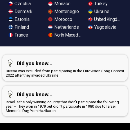
Czechia
Monaco
Turkey
Denmark
Montenegro
Ukraine
Estonia
Morocco
United Kingdom
Finland
Netherlands
Yugoslavia
France
North Macedonia
Did you know...
Russia was excluded from participating in the Eurovision Song Contest
2022 after they invaded Ukraine
Did you know...
Israel is the only winning country that didn't participate the following
year – They won in 1979 but didn't participate in 1980 due to Israeli
Memorial Day, Yom Hazikaron