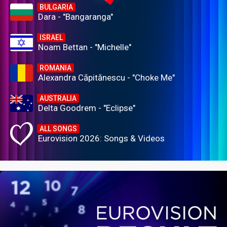
BULGARIA
Dara - "Bangaranga"
ISRAEL
Noam Bettan - "Michelle"
ROMANIA
Alexandra Căpitănescu - "Choke Me"
AUSTRALIA
Delta Goodrem - "Eclipse"
ALL SONGS
Eurovision 2026: Songs & Videos