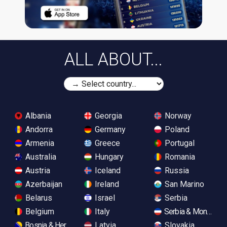
ALL ABOUT...
Albania
Georgia
Norway
Andorra
Germany
Poland
Armenia
Greece
Portugal
Australia
Hungary
Romania
Austria
Iceland
Russia
Azerbaijan
Ireland
San Marino
Belarus
Israel
Serbia
Belgium
Italy
Serbia & Monteneg
Bosnia & Herzegovina
Latvia
Slovakia