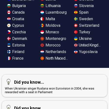
Bulgaria
Lithuania
Slovenia
Canada
Luxembourg
Spain
Croatia
Malta
Sweden
Cyprus
Moldova
Switzerland
Czechia
Monaco
Turkey
Denmark
Montenegro
Ukraine
Estonia
Morocco
United Kingdom
Finland
Netherlands
Yugoslavia
France
North Macedonia
Did you know...
When Ukrainian singer Ruslana won Eurovision in 2004, she was
rewarded with a seat in Parliament
Did you know...