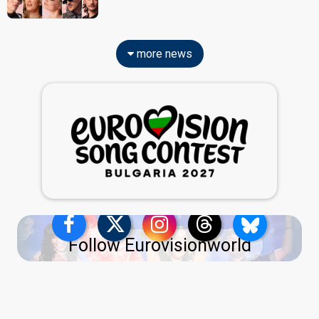
more news
Follow Eurovisionworld