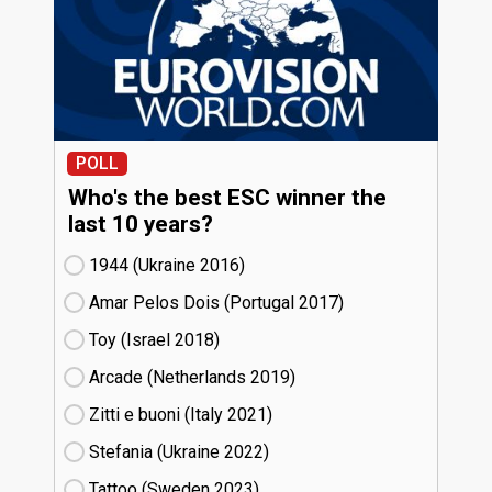
POLL
Who's the best ESC winner the
last 10 years?
1944 (Ukraine
16)
Amar Pelos Dois (Portugal
17)
Toy (Israel
18)
Arcade (Netherlands
19)
Zitti e buoni​ (Italy
21)
Stefania (Ukraine
22)
Tattoo (Sweden
23)