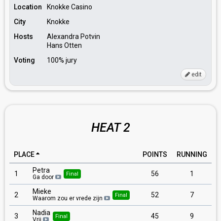
Location
Knokke Casino
City
Knokke
Hosts
Alexandra Potvin
Hans Otten
Voting
100% jury
edit
HEAT 2
PLACE
POINTS
RUNNING
Petra
1
56
1
Final
Ga door
Mieke
2
52
7
Final
Waarom zou er vrede zijn
Nadia
3
45
9
Final
Vrij