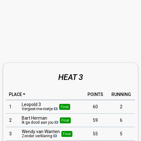
HEAT 3
PLACE
POINTS
RUNNING
Leopold 3
1
60
2
Final
Vergeet-me-nietje
Bart Herman
2
59
6
Final
Ik ga dood aan jou
Wendy van Wanten
3
55
5
Final
Zonder verklaring