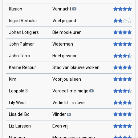
Illusion
Vannacht
Ingrid Verhulst
Voel je goed
Johan Lotigiers
Die mooie uren
John Palmer
Waterman
John Terra
Heel gewoon
Karine Recour
Stad van blauwe wolken
Kim
Voor jou alleen
Leopold 3
Vergeet-me-nietje
Lily West
Verliefd.... in love
Lisa del Bo
Vlinder
Liz Larssen
Even vrij
Marleen
Morgen weer gewoon