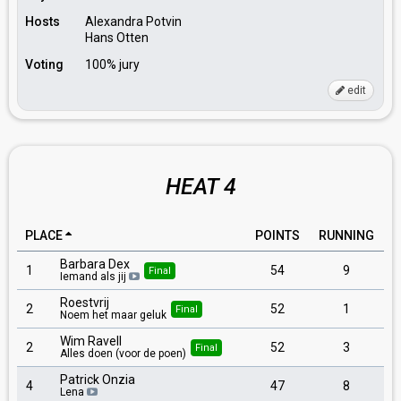
Hosts
Alexandra Potvin
Hans Otten
Voting
100% jury
edit
HEAT 4
PLACE
POINTS
RUNNING
Barbara Dex
1
54
9
Final
Iemand als jij
Roestvrij
2
52
1
Final
Noem het maar geluk
Wim Ravell
2
52
3
Final
Alles doen (voor de poen)
Patrick Onzia
4
47
8
Lena