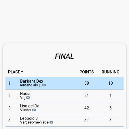
FINAL
PLACE
POINTS
RUNNING
Barbara Dex
1
58
10
Iemand als jij
Nadia
2
51
1
Vrij
Lisa del Bo
3
42
6
Vlinder
Leopold 3
4
41
4
Vergeet-me-nietje