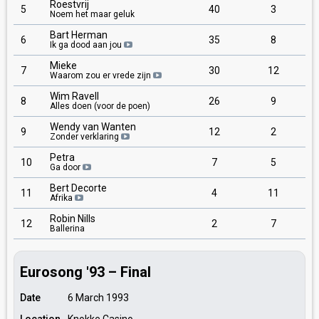
Roestvrij
5
40
3
Noem het maar geluk
Bart Herman
6
35
8
Ik ga dood aan jou
Mieke
7
30
12
Waarom zou er vrede zijn
Wim Ravell
8
26
9
Alles doen (voor de poen)
Wendy van Wanten
9
12
2
Zonder verklaring
Petra
10
7
5
Ga door
Bert Decorte
11
4
11
Afrika
Robin Nills
12
2
7
Ballerina
Eurosong '93 – Final
Date
6 March 1993