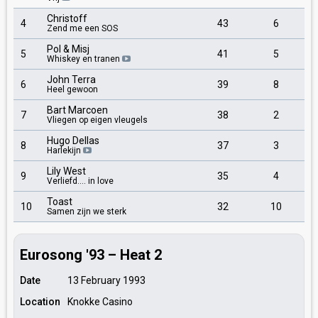
Christoff
4
43
6
Zend me een SOS
Pol & Misj
5
41
5
Whiskey en tranen
John Terra
6
39
8
Heel gewoon
Bart Marcoen
7
38
2
Vliegen op eigen vleugels
Hugo Dellas
8
37
3
Harlekijn
Lily West
9
35
4
Verliefd.... in love
Toast
10
32
10
Samen zijn we sterk
Eurosong '93 – Heat 2
Date
13 February 1993
Location
Knokke Casino