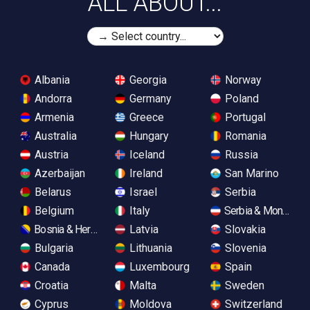
ALL ABOUT...
Albania
Georgia
Norway
Andorra
Germany
Poland
Armenia
Greece
Portugal
Australia
Hungary
Romania
Austria
Iceland
Russia
Azerbaijan
Ireland
San Marino
Belarus
Israel
Serbia
Belgium
Italy
Serbia & Monteneg
Bosnia & Herzegovina
Latvia
Slovakia
Bulgaria
Lithuania
Slovenia
Canada
Luxembourg
Spain
Croatia
Malta
Sweden
Cyprus
Moldova
Switzerland