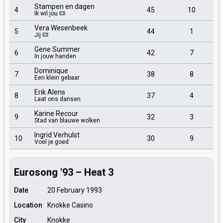
Stampen en dagen
4
45
10
Ik wil jou
Vera Wesenbeek
5
44
1
Jij
Gene Summer
6
42
7
In jouw handen
Dominique
7
38
8
Een klein gebaar
Erik Alens
8
37
4
Laat ons dansen
Karine Recour
9
32
3
Stad van blauwe wolken
Ingrid Verhulst
10
30
9
Voel je goed
Eurosong '93 – Heat 3
Date
20 February 1993
Location
Knokke Casino
City
Knokke