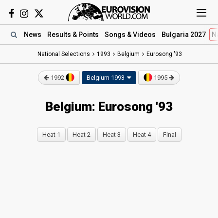
News
Results
& Points
Songs
& Videos
Bulgaria 2027
N
National Selections
1993
Belgium
Eurosong '93
1992
Belgium 1993
1995
Belgium: Eurosong '93
Heat 1
Heat 2
Heat 3
Heat 4
Final