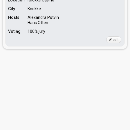
Location
Knokke Casino
City
Knokke
Hosts
Alexandra Potvin
Hans Otten
Voting
100% jury
edit