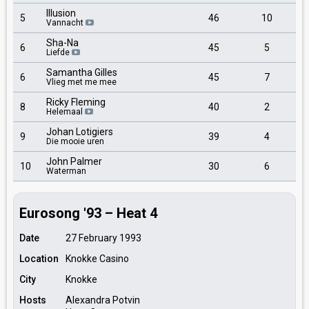
Illusion
5
46
10
Vannacht
Sha-Na
6
45
5
Liefde
Samantha Gilles
6
45
7
Vlieg met me mee
Ricky Fleming
8
40
2
Helemaal
Johan Lotigiers
9
39
4
Die mooie uren
John Palmer
10
30
6
Waterman
Eurosong '93 – Heat 4
Date
27 February 1993
Location
Knokke Casino
City
Knokke
Hosts
Alexandra Potvin