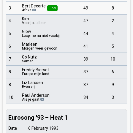
Bert Decorte
3
49
8
Final
Afrika
Kim
4
47
2
Voor jou alleen
Glow
5
44
4
Loop me nu niet voorbij
Marleen
6
41
5
Morgen weer gewoon
Go Nutz
7
39
10
Samen
Freddy Bierset
8
37
6
Europa mijn land
Liz Larssen
8
37
9
Even vrij
Paul Anderson
10
34
3
Als je gaat
Eurosong '93 – Heat 1
Date
6 February 1993