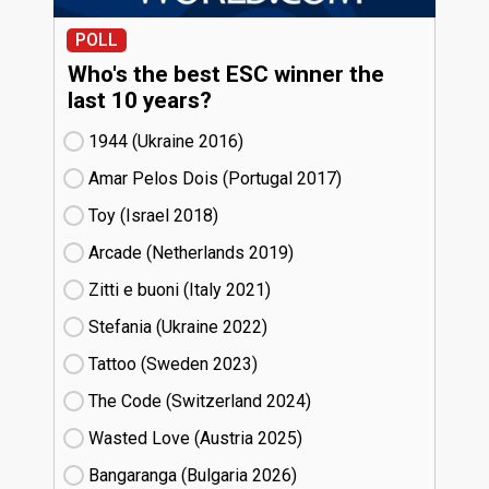
POLL
Who's the best ESC winner the
last 10 years?
1944 (Ukraine
16)
Amar Pelos Dois (Portugal
17)
Toy (Israel
18)
Arcade (Netherlands
19)
Zitti e buoni​ (Italy
21)
Stefania (Ukraine
22)
Tattoo (Sweden
23)
The Code (Switzerland
24)
Wasted Love (Austria
25)
Bangaranga (Bulgaria
26)