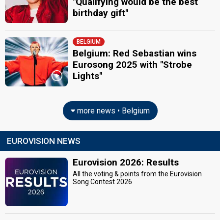
"Qualifying would be the best
birthday gift"
BELGIUM
Belgium: Red Sebastian wins
Eurosong 2025 with "Strobe
Lights"
more news • Belgium
EUROVISION NEWS
Eurovision 2026: Results
All the voting & points from the Eurovision
Song Contest 2026