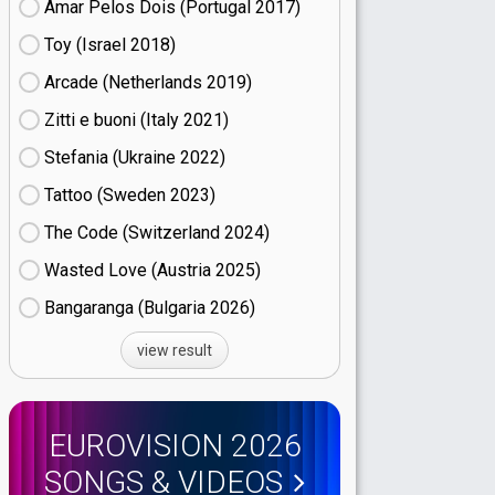
Amar Pelos Dois (Portugal
17)
Toy (Israel
18)
Arcade (Netherlands
19)
Zitti e buoni​ (Italy
21)
Stefania (Ukraine
22)
Tattoo (Sweden
23)
The Code (Switzerland
24)
Wasted Love (Austria
25)
Bangaranga (Bulgaria
26)
view result
EUROVISION 2026
SONGS & VIDEOS