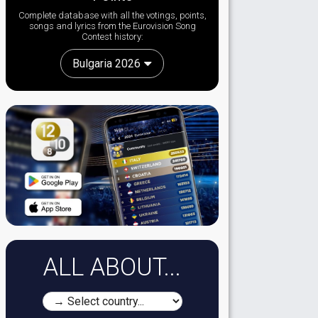
Complete database with all the votings, points,
songs and lyrics from the Eurovision Song
Contest history:
Bulgaria 2026
ALL ABOUT...