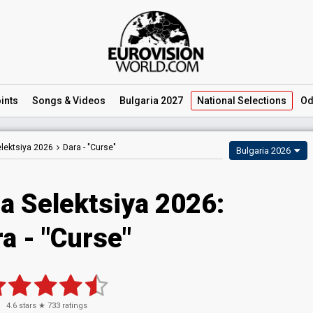
ints
Songs
& Videos
Bulgaria 2027
National
Selections
Od
lektsiya 2026
Dara -
"Curse"
Bulgaria 2026
a Selektsiya 2026
:
ra
- "Curse"
4.6
stars ★
733
ratings