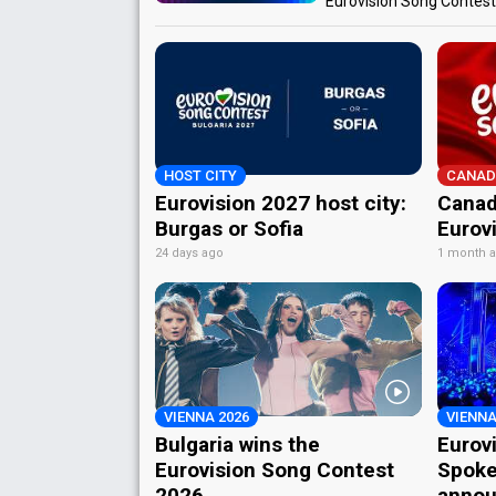
Eurovision Song Contes
HOST CITY
CANAD
Eurovision 2027 host city:
Canad
Burgas or Sofia
Eurov
24 days ago
1 month 
VIENNA 2026
VIENNA
Bulgaria wins the
Eurov
Eurovision Song Contest
Spoke
2026
annou