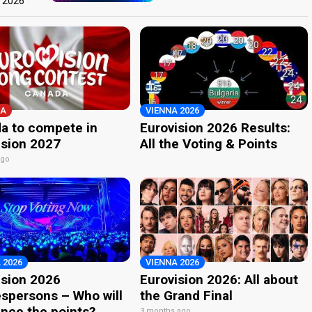
t 2026
A
VIENNA 2026
a to compete in
Eurovision 2026 Results:
ision 2027
All the Voting & Points
ago
 2026
VIENNA 2026
ision 2026
Eurovision 2026: All about
spersons – Who will
the Grand Final
nce the points?
3 months ago