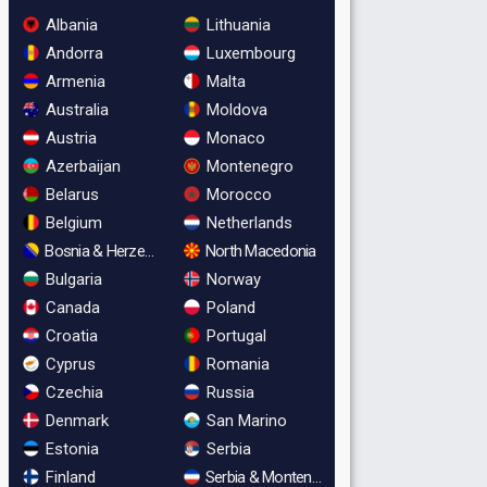
Albania
Lithuania
Andorra
Luxembourg
Armenia
Malta
Australia
Moldova
Austria
Monaco
Azerbaijan
Montenegro
Belarus
Morocco
Belgium
Netherlands
Bosnia & Herzegovina
North Macedonia
Bulgaria
Norway
Canada
Poland
Croatia
Portugal
Cyprus
Romania
Czechia
Russia
Denmark
San Marino
Estonia
Serbia
Finland
Serbia & Montenegro