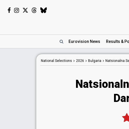
Eurovision
News
Results
& Po
National
Selections
2026
Bulgaria
Natsionalna Se
Natsionaln
Da