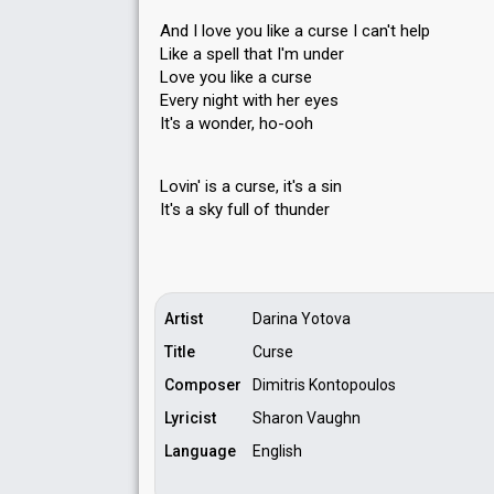
And I love you like a curse I can't help
Like a spell that I'm under
Love you like a curse
Every night with her eyes
It's a wonder, ho-ooh
Lovin' is a curse, it's a sin
It's а ѕky full of thunder
Artist
Darina Yotova
Title
Curse
Composer
Dimitris Kontopoulos
Lyricist
Sharon Vaughn
Language
English