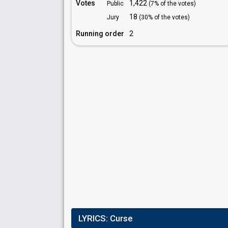
Votes
1,422
Public
(7% of the votes)
18
Jury
(30% of the votes)
Running order
2
LYRICS:
Curse