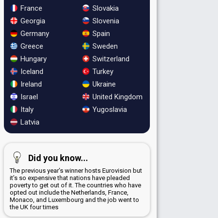
France
Slovakia
Georgia
Slovenia
Germany
Spain
Greece
Sweden
Hungary
Switzerland
Iceland
Turkey
Ireland
Ukraine
Israel
United Kingdom
Italy
Yugoslavia
Latvia
Did you know...
The previous year’s winner hosts Eurovision but
it’s so expensive that nations have pleaded
poverty to get out of it. The countries who have
opted out include the Netherlands, France,
Monaco, and Luxembourg and the job went to
the UK four times