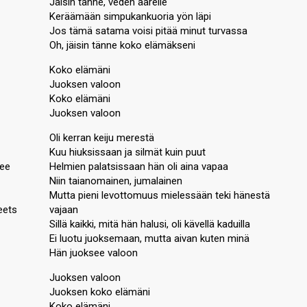
Jäisin tänne, veden äärelle
Keräämään simpukankuoria yön läpi
Jos tämä satama voisi pitää minut turvassa
Oh, jäisin tänne koko elämäkseni
Koko elämäni
Juoksen valoon
Koko elämäni
Juoksen valoon
Oli kerran keiju merestä
Kuu hiuksissaan ja silmät kuin puut
ree
Helmien palatsissaan hän oli aina vapaa
Niin taianomainen, jumalainen
Mutta pieni levottomuus mielessään teki hänestä
eets
vajaan
Sillä kaikki, mitä hän halusi, oli kävellä kaduilla
Ei luotu juoksemaan, mutta aivan kuten minä
Hän juoksee valoon
Juoksen valoon
Juoksen koko elämäni
Koko elämäni