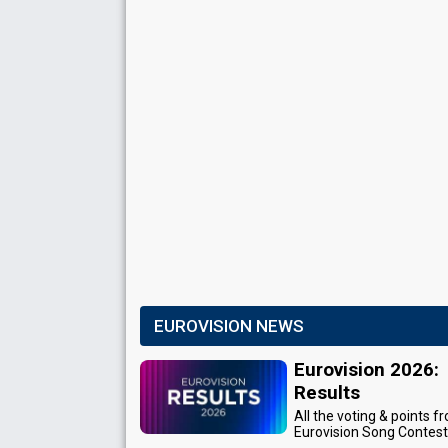
EUROVISION NEWS
Eurovision 2026:
Results
All the voting & points f
Eurovision Song Contes