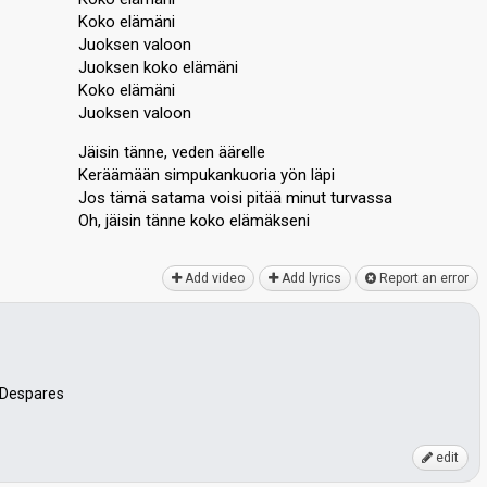
Koko elämäni
Juoksen valoon
Juoksen koko elämäni
Koko elämäni
Juoksen valoon
Jäisin tänne, veden äärelle
Keräämään simpukankuoria yön läpi
Jos tämä satama voisi pitää minut turvassа
Oh, jäisin tänne koko elämäkѕeni
Add video
Add lyrics
Report an error
 Despares
edit