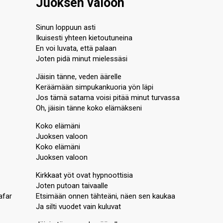
Juoksen valoon
Sinun loppuun asti
Ikuisesti yhteen kietoutuneina
En voi luvata, että palaan
Joten pidä minut mielessäsi
Jäisin tänne, veden äärelle
Keräämään simpukankuoria yön läpi
Jos tämä satama voisi pitää minut turvassa
Oh, jäisin tänne koko elämäkseni
Koko elämäni
Juoksen valoon
Koko elämäni
Juoksen valoon
Kirkkaat yöt ovat hypnoottisia
Joten putoan taivaalle
afar
Etsimään onnen tähteäni, näen sen kaukaa
Ja silti vuodet vain kuluvat