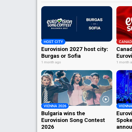
HOST CITY
CANAD
Eurovision 2027 host city:
Canad
Burgas or Sofia
Eurov
1 month ago
1 month 
VIENNA 2026
VIENNA
Bulgaria wins the
Eurov
Eurovision Song Contest
Spoke
2026
annou