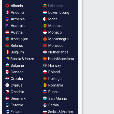
Albania
Lithuania
Andorra
Luxembourg
Armenia
Malta
Australia
Moldova
Austria
Monaco
Azerbaijan
Montenegro
Belarus
Morocco
Belgium
Netherlands
Bosnia & Herzegovina
North Macedonia
Bulgaria
Norway
Canada
Poland
Croatia
Portugal
Cyprus
Romania
Czechia
Russia
Denmark
San Marino
Estonia
Serbia
Finland
Serbia & Montenegro