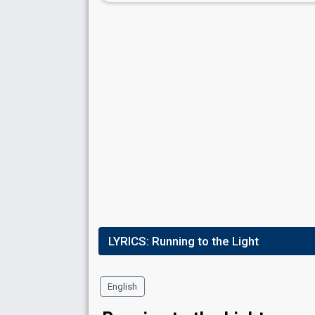
LYRICS:
Running to the Light
English