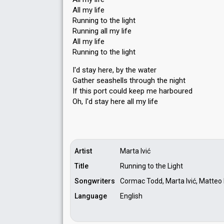
All my life
Running to the light
Running all my life
All my life
Running to the light
I'd stay here, by the water
Gather seashells through the night
If this port could keep me harboured
Oh, I'd ѕtay here аll my life
Artist
Marta Ivić
Title
Running to the Light
Songwriters
Cormac Todd, Marta Ivić, Matteo
Language
English