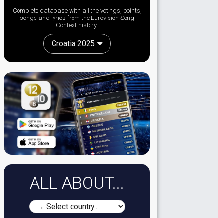
Complete database with all the votings, points,
songs and lyrics from the Eurovision Song
Contest history:
Croatia 2025
ALL ABOUT...