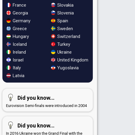
France
Slovakia
Georgia
Slovenia
Germany
Spain
Greece
Sweden
Hungary
Switzerland
Iceland
Turkey
Ireland
Ukraine
Israel
United Kingdom
Italy
Yugoslavia
Latvia
Did you know...
Eurovision Semi-finals were introduced in 2004
Did you know...
In 2016 Ukraine won the Grand Final with the