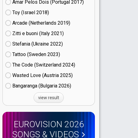
Amar Pelos Dois (Portugal
17)
Toy (Israel
18)
Arcade (Netherlands
19)
Zitti e buoni​ (Italy
21)
Stefania (Ukraine
22)
Tattoo (Sweden
23)
The Code (Switzerland
24)
Wasted Love (Austria
25)
Bangaranga (Bulgaria
26)
view result
EUROVISION 2026
SONGS & VIDEOS