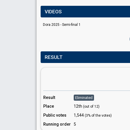
VIDEOS
Dora 2025 - Semi-final 1
RESULT
Result
Eliminated
Place
12th
(out of 12)
Public votes
1,544
(3% of the votes)
Running order
5