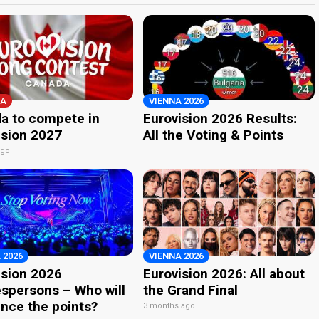
A
VIENNA 2026
a to compete in
Eurovision 2026 Results:
ision 2027
All the Voting & Points
ago
 2026
VIENNA 2026
ision 2026
Eurovision 2026: All about
spersons – Who will
the Grand Final
nce the points?
3 months ago