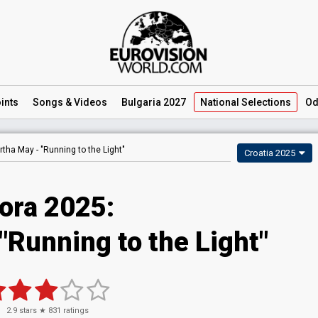
ints
Songs
& Videos
Bulgaria 2027
National
Selections
Od
rtha May -
"Running to the Light"
Croatia 2025
ora 2025
:
"Running to the Light"
2.9
stars ★
831
ratings