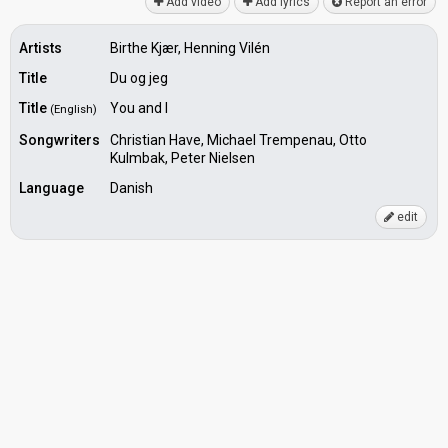
Add video
Add lyrics
Report an error
Artists
Birthe Kjær, Henning Vilén
Title
Du og jeg
Title
You and I
(English)
Songwriters
Christian Have, Michael Trempenau, Otto
Kulmbak, Peter Nielsen
Language
Danish
edit