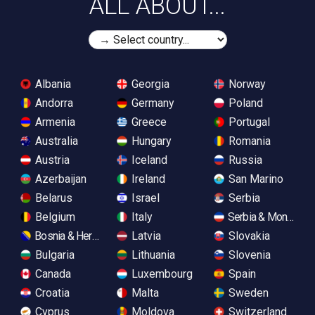
ALL ABOUT...
Albania
Georgia
Norway
Andorra
Germany
Poland
Armenia
Greece
Portugal
Australia
Hungary
Romania
Austria
Iceland
Russia
Azerbaijan
Ireland
San Marino
Belarus
Israel
Serbia
Belgium
Italy
Serbia & Monteneg
Bosnia & Herzegovina
Latvia
Slovakia
Bulgaria
Lithuania
Slovenia
Canada
Luxembourg
Spain
Croatia
Malta
Sweden
Cyprus
Moldova
Switzerland