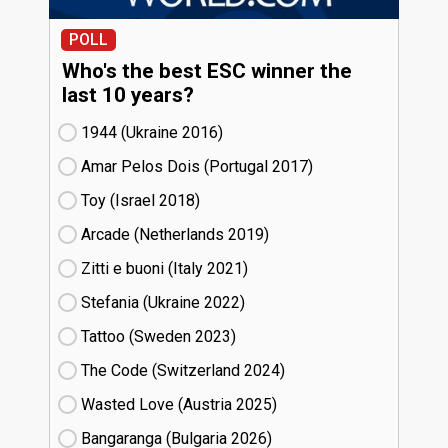
POLL
Who's the best ESC winner the
last 10 years?
1944 (Ukraine
16)
Amar Pelos Dois (Portugal
17)
Toy (Israel
18)
Arcade (Netherlands
19)
Zitti e buoni​ (Italy
21)
Stefania (Ukraine
22)
Tattoo (Sweden
23)
The Code (Switzerland
24)
Wasted Love (Austria
25)
Bangaranga (Bulgaria
26)