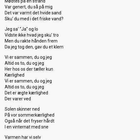
Mødtes på en strand
Var genert, du så på mig
Det var varmt det hvide sand
Sku' du med i det friske vand?
Jeg sa' "Ja" og lo
Vidste ikke hvad jeg sku' tro
Men du rakte hånden frem
Da jeg tog den, gav du et klem
Vi er sammen, du og jeg
Altid os to, du og jeg
Her hos os der tæller kun
Kærlighed
Vi er sammen, du og jeg
Altid os to, du og jeg
Det er ægte kærlighed
Der varer ved
Solen skinner ned
På vor sommerkærlighed
Også når det fryser hårdt
I en vinternat med sne
Varmen har vi selv