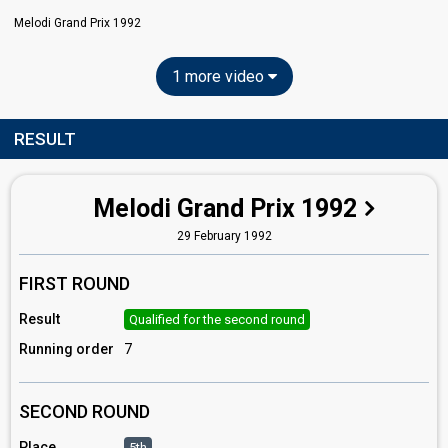
Melodi Grand Prix 1992
1 more video
RESULT
Melodi Grand Prix 1992
29 February 1992
FIRST ROUND
Result
Qualified for the second round
Running order
7
SECOND ROUND
Place
5th