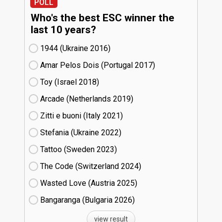
POLL
Who's the best ESC winner the
last 10 years?
1944 (Ukraine
16)
Amar Pelos Dois (Portugal
17)
Toy (Israel
18)
Arcade (Netherlands
19)
Zitti e buoni​ (Italy
21)
Stefania (Ukraine
22)
Tattoo (Sweden
23)
The Code (Switzerland
24)
Wasted Love (Austria
25)
Bangaranga (Bulgaria
26)
view result