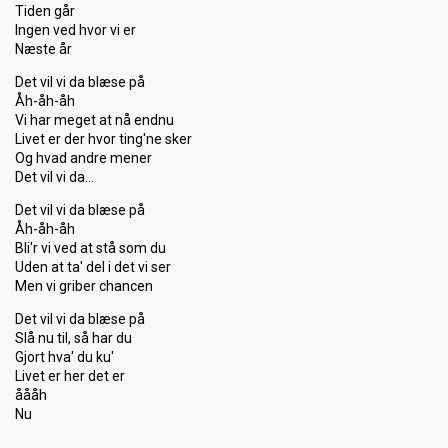
Tiden går
Ingen ved hvor vi er
Næste år
Det vil vi da blæse på
Åh-åh-åh
Vi har meget at nå endnu
Livet er der hvor ting'ne sker
Og hvad andre mener
Det vil vi da…
Det vil vi da blæse på
Åh-åh-åh
Bli'r vi ved at stå som du
Uden at ta' del i det vi ser
Men vi griber chancen
Det vil vi da blæse på
Slå nu til, ѕå har du
Gjort hvа' du ku'
Livet er her det er
åååh
Nu