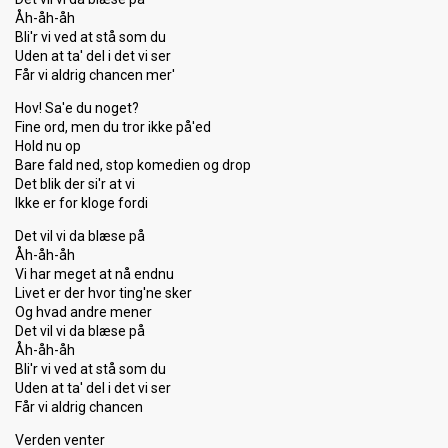
Åh-åh-åh
Bli'r vi ved at stå som du
Uden at ta' del i det vi ser
Får vi aldrig chancen mer'
Hov! Sa'e du noget?
Fine ord, men du tror ikke på'ed
Hold nu op
Bare fald ned, stop komedien og drop
Det blik der si'r at vi
Ikke er for kloge fordi
Det vil vi da blæse på
Åh-åh-åh
Vi har meget at nå endnu
Livet er der hvor ting'ne sker
Og hvad andre mener
Det vil vi da blæse på
Åh-åh-åh
Bli'r vi ved at stå som du
Uden at ta' del i det vi ser
Får vi aldrig chancen
Verden venter