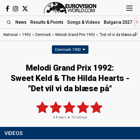
News
Results
& Points
Songs
& Videos
Bulgaria 2027
N
National
1992
Denmark
Melodi Grand Prix 1992
"Det vil vi da blæse på"
Denmark 1992
Melodi Grand Prix 1992:
Sweet Keld & The Hilda Hearts -
"Det vil vi da blæse på"
4.8
stars ★
10
ratings
VIDEOS