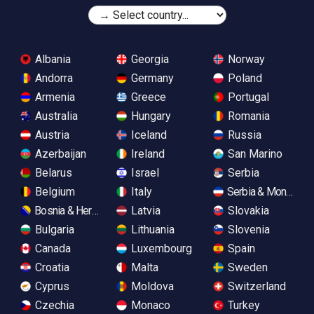
Albania
Georgia
Norway
Andorra
Germany
Poland
Armenia
Greece
Portugal
Australia
Hungary
Romania
Austria
Iceland
Russia
Azerbaijan
Ireland
San Marino
Belarus
Israel
Serbia
Belgium
Italy
Serbia & Monteneg
Bosnia & Herzegovina
Latvia
Slovakia
Bulgaria
Lithuania
Slovenia
Canada
Luxembourg
Spain
Croatia
Malta
Sweden
Cyprus
Moldova
Switzerland
Czechia
Monaco
Turkey