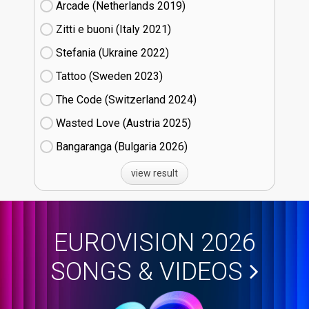
Arcade (Netherlands
19)
Zitti e buoni​ (Italy
21)
Stefania (Ukraine
22)
Tattoo (Sweden
23)
The Code (Switzerland
24)
Wasted Love (Austria
25)
Bangaranga (Bulgaria
26)
view result
EUROVISION 2026
SONGS & VIDEOS