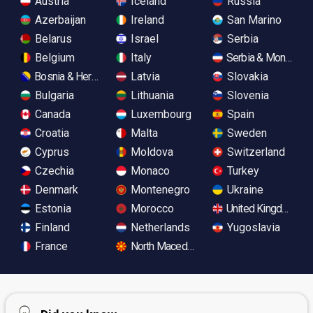
Austria
Iceland
Russia
Azerbaijan
Ireland
San Marino
Belarus
Israel
Serbia
Belgium
Italy
Serbia & Monteneg
Bosnia & Herzegovina
Latvia
Slovakia
Bulgaria
Lithuania
Slovenia
Canada
Luxembourg
Spain
Croatia
Malta
Sweden
Cyprus
Moldova
Switzerland
Czechia
Monaco
Turkey
Denmark
Montenegro
Ukraine
Estonia
Morocco
United Kingdom
Finland
Netherlands
Yugoslavia
France
North Macedonia