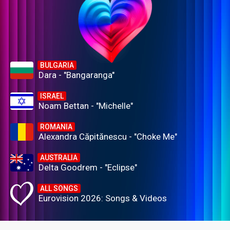
BULGARIA
Dara - "Bangaranga"
ISRAEL
Noam Bettan - "Michelle"
ROMANIA
Alexandra Căpitănescu - "Choke Me"
AUSTRALIA
Delta Goodrem - "Eclipse"
ALL SONGS
Eurovision 2026: Songs & Videos