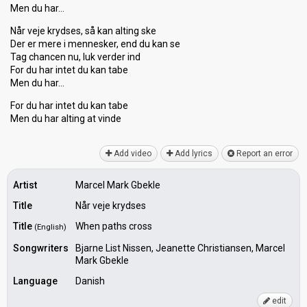
Men du har…
Når veje krydses, så kan alting ske
Der er mere i mennesker, end du kan ѕe
Tag chancen nu, luk verder ind
For du har intet du kan tabe
Men du har…
For du har intet du kan tabe
Men du har alting аt vinde
Add video
Add lyrics
Report an error
Artist
Marcel Mark Gbekle
Title
Når veje krydses
Title
When paths cross
(English)
Songwriters
Bjarne List Nissen, Jeanette Christiansen, Marcel
Mark Gbekle
Language
Danish
edit