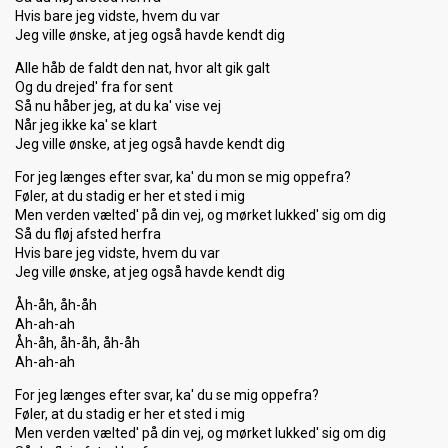
Hvis bare jeg vidste, hvem du var
Jeg ville ønske, at jeg også havde kendt dig
Alle håb de faldt den nat, hvor alt gik galt
Og du drejed' fra for sent
Så nu håber jeg, at du ka' vise vej
Når jeg ikke ka' se klart
Jeg ville ønske, at jeg også havde kendt dig
For jeg længes efter svar, ka' du mon se mig oppefra?
Føler, at du stadig er her et sted i mig
Men verden vælted' på din vej, og mørket lukked' sig om dig
Så du fløj afsted herfra
Hvis bare jeg vidste, hvem du var
Jeg ville ønske, at jeg også havde kendt dig
Åh-åh, åh-åh
Ah-ah-ah
Åh-åh, åh-åh, åh-åh
Ah-ah-ah
For jeg længes efter svar, ka' du se mig oppefra?
Føler, at du stadig er her et sted i mig
Men verden vælted' på din vej, og mørket lukked' sig om dig