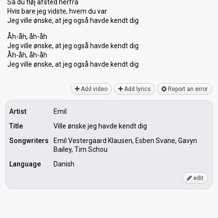
Så du fløj afsted herfra
Hvis bare jeg vidste, hvem du var
Jeg ville ønske, at jeg også havde kendt dig
Åh-åh, åh-åh
Jeg ville ønske, at jeg også havde kendt dig
Åh-åh, åh-åh
Jeg ville ønske, at jeg ogѕå hаvde kendt dig
Add video
Add lyrics
Report an error
Artist
Emil
Title
Ville ønske jeg havde kendt dig
Songwriters
Emil Vestergaard Klausen, Esben Svane, Gavyn
Bailey, Tim Schou
Language
Danish
edit