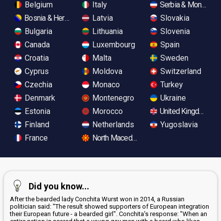
Belgium
Italy
Serbia & Monteneg
Bosnia & Herzegovina
Latvia
Slovakia
Bulgaria
Lithuania
Slovenia
Canada
Luxembourg
Spain
Croatia
Malta
Sweden
Cyprus
Moldova
Switzerland
Czechia
Monaco
Turkey
Denmark
Montenegro
Ukraine
Estonia
Morocco
United Kingdom
Finland
Netherlands
Yugoslavia
France
North Macedonia
Did you know...
After the bearded lady Conchita Wurst won in 2014, a Russian
politician said: "The result showed supporters of European integration
their European future - a bearded girl". Conchita's response: "When an