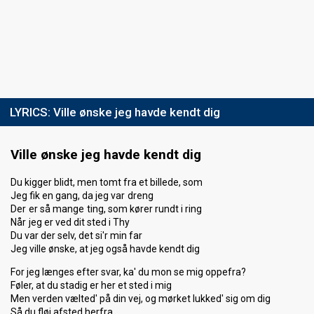
LYRICS:
Ville ønske jeg havde kendt dig
Ville ønske jeg havde kendt dig
Du kigger blidt, men tomt fra et billede, som
Jeg fik en gang, da jeg var dreng
Der er så mange ting, som kører rundt i ring
Når jeg er ved dit sted i Thy
Du var der selv, det si'r min far
Jeg ville ønske, at jeg også havde kendt dig
For jeg længes efter svar, ka' du mon se mig oppefra?
Føler, at du stadig er her et sted i mig
Men verden vælted' på din vej, og mørket lukked' sig om dig
Så du fløj afsted herfra