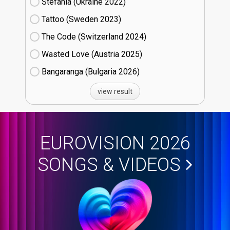
Stefania (Ukraine
22)
Tattoo (Sweden
23)
The Code (Switzerland
24)
Wasted Love (Austria
25)
Bangaranga (Bulgaria
26)
view result
EUROVISION 2026
SONGS & VIDEOS