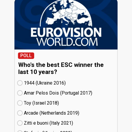
POLL
Who's the best ESC winner the
last 10 years?
1944 (Ukraine
16)
Amar Pelos Dois (Portugal
17)
Toy (Israel
18)
Arcade (Netherlands
19)
Zitti e buoni​ (Italy
21)