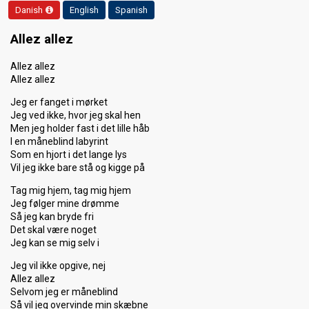
Danish
English
Spanish
Allez allez
Allez allez
Allez allez
Jeg er fanget i mørket
Jeg ved ikke, hvor jeg skal hen
Men jeg holder fast i det lille håb
I en måneblind labyrint
Som en hjort i det lange lys
Vil jeg ikke bare stå og kigge på
Tag mig hjem, tag mig hjem
Jeg følger mine drømme
Så jeg kan bryde fri
Det skal være noget
Jeg kan se mig selv i
Jeg vil ikke opgive, nej
Allez allez
Selvom jeg er måneblind
Så vil jeg overvinde min skæbne