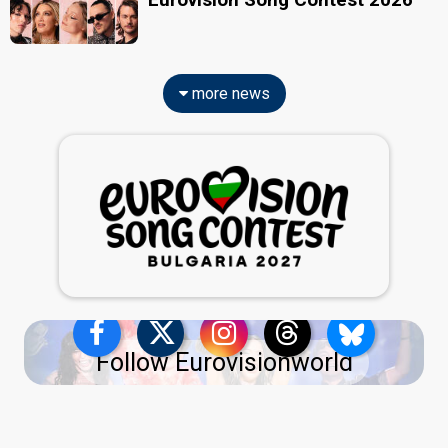
more news
Follow Eurovisionworld