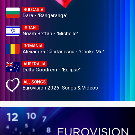
BULGARIA
Dara - "Bangaranga"
ISRAEL
Noam Bettan - "Michelle"
ROMANIA
Alexandra Căpitănescu - "Choke Me"
AUSTRALIA
Delta Goodrem - "Eclipse"
ALL SONGS
Eurovision 2026: Songs & Videos