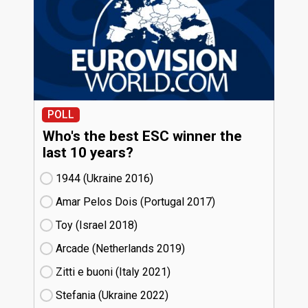
POLL
Who's the best ESC winner the
last 10 years?
1944 (Ukraine
16)
Amar Pelos Dois (Portugal
17)
Toy (Israel
18)
Arcade (Netherlands
19)
Zitti e buoni​ (Italy
21)
Stefania (Ukraine
22)