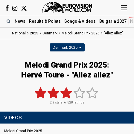
News
Results
& Points
Songs
& Videos
Bulgaria 2027
N
National
2025
Denmark
Melodi Grand Prix 2025
"Allez allez"
Denmark 2025
Melodi Grand Prix 2025
:
Hervé Toure
- "Allez allez"
2.9
stars ★
828
ratings
VIDEOS
Melodi Grand Prix 2025