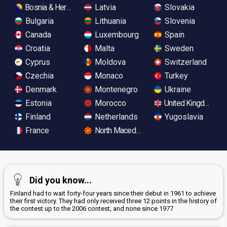
Bosnia & Herzegovina
Latvia
Slovakia
Bulgaria
Lithuania
Slovenia
Canada
Luxembourg
Spain
Croatia
Malta
Sweden
Cyprus
Moldova
Switzerland
Czechia
Monaco
Turkey
Denmark
Montenegro
Ukraine
Estonia
Morocco
United Kingdom
Finland
Netherlands
Yugoslavia
France
North Macedonia
Did you know...
Finland had to wait forty-four years since their debut in 1961 to achieve
their first victory. They had only received three 12 points in the history of
the contest up to the 2006 contest, and none since 1977