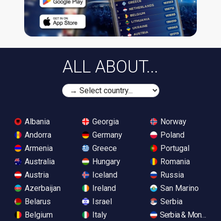
ALL ABOUT...
Albania
Georgia
Norway
Andorra
Germany
Poland
Armenia
Greece
Portugal
Australia
Hungary
Romania
Austria
Iceland
Russia
Azerbaijan
Ireland
San Marino
Belarus
Israel
Serbia
Belgium
Italy
Serbia & Monteneg