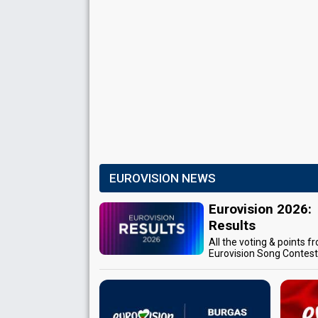
EUROVISION NEWS
Eurovision 2026:
Results
All the voting & points f
Eurovision Song Contes