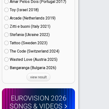
Amar Pelos Dois (Portugal
17)
Toy (Israel
18)
Arcade (Netherlands
19)
Zitti e buoni​ (Italy
21)
Stefania (Ukraine
22)
Tattoo (Sweden
23)
The Code (Switzerland
24)
Wasted Love (Austria
25)
Bangaranga (Bulgaria
26)
view result
EUROVISION 2026
SONGS & VIDEOS