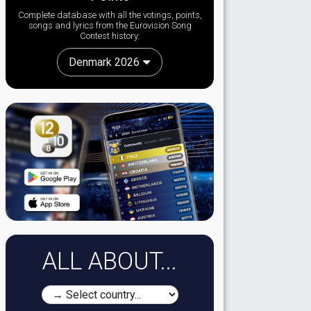
Complete database with all the votings, points,
songs and lyrics from the Eurovision Song
Contest history:
Denmark 2026
ALL ABOUT...