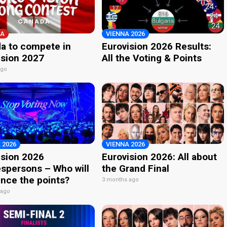
A
VIENNA 2026
a to compete in
Eurovision 2026 Results:
ision 2027
All the Voting & Points
ago
 2026
VIENNA 2026
ision 2026
Eurovision 2026: All about
spersons – Who will
the Grand Final
nce the points?
3 months ago
 ago