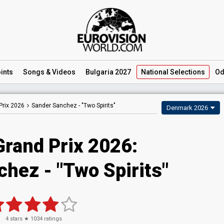
ints
Songs
& Videos
Bulgaria 2027
National
Selections
Od
Prix 2026
Sander Sanchez -
"Two Spirits"
Denmark 2026
Grand Prix 2026
:
chez
- "Two Spirits"
4
stars ★
1034
ratings