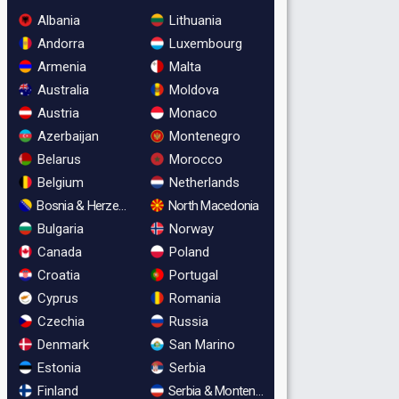
Albania
Lithuania
Andorra
Luxembourg
Armenia
Malta
Australia
Moldova
Austria
Monaco
Azerbaijan
Montenegro
Belarus
Morocco
Belgium
Netherlands
Bosnia & Herzegovina
North Macedonia
Bulgaria
Norway
Canada
Poland
Croatia
Portugal
Cyprus
Romania
Czechia
Russia
Denmark
San Marino
Estonia
Serbia
Finland
Serbia & Montenegro