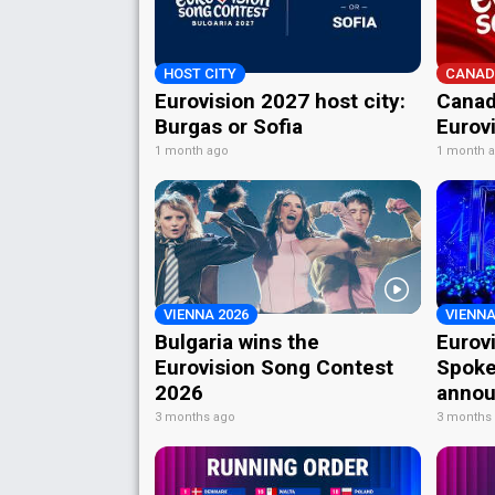
HOST CITY
CANAD
Eurovision 2027 host city:
Canad
Burgas or Sofia
Eurov
1 month ago
1 month 
VIENNA 2026
VIENNA
Bulgaria wins the
Eurov
Eurovision Song Contest
Spoke
2026
annou
3 months ago
3 months