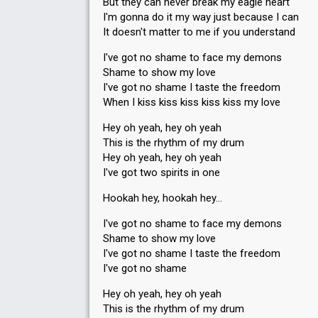
But they can never break my eagle heart
I'm gonna do it my way just because I can
It doesn't matter to me if you understand
I've got no shame to face my demons
Shame to show my love
I've got no shame I taste the freedom
When I kiss kiss kiss kiss kiss my love
Hey oh yeah, hey oh yeah
This is the rhythm of my drum
Hey oh yeah, hey oh yeah
I've got two spirits in one
Hookah hey, hookah hey…
I've got no shame to face my demons
Shame to show my love
I've got no shame I taste the freedom
I've got no shame
Hey oh yeah, hey oh yeah
This is the rhythm of my drum