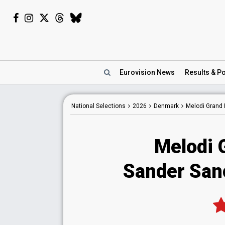
Eurovision
News
Results
& Po
National
Selections
2026
Denmark
Melodi Grand 
Melodi 
Sander San