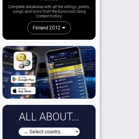
Complete database with all the votings, points,
songs and lyrics from the Eurovision Song
Contest history:
Finland 2012
ALL ABOUT...