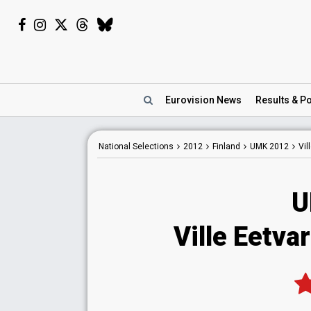
Eurovision
News
Results
& Po
National
Selections
2012
Finland
UMK 2012
Vil
U
Ville Eetva