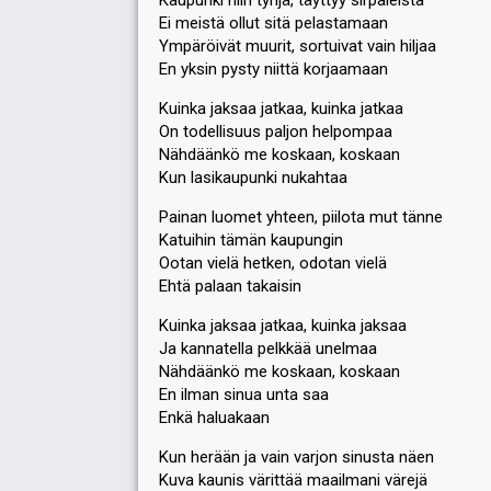
Kaupunki niin tyhjä, täyttyy sirpaleista
Ei meistä ollut sitä pelastamaan
Place
2nd
Ympäröivät muurit, sortuivat vain hiljaa
Public percent
18%
En yksin pysty niittä korjaamaan
Running order
6
Kuinka jaksaa jatkaa, kuinka jatkaa
On todellisuus paljon helpompaa
Nähdäänkö me koskaan, koskaan
SUPERFINAL
Kun lasikaupunki nukahtaa
Place
2nd
Painan luomet yhteen, piilota mut tänne
Public percent
29%
Katuihin tämän kaupungin
Ootan vielä hetken, odotan vielä
Running order
3
Ehtä palaan takaisin
Kuinka jaksaa jatkaa, kuinka jaksaa
Ja kannatella pelkkää unelmaa
Nähdäänkö me koskaan, koskaan
En ilman sinua unta saa
Enkä haluakaan
Kun herään ja vain varjon sinusta näen
Kuva kaunis värittää maailmani värejä