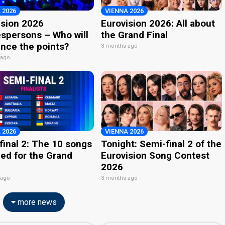
 2026
VIENNA 2026
ision 2026
Eurovision 2026: All about
spersons – Who will
the Grand Final
nce the points?
3 months ago
 ago
 2026
VIENNA 2026
final 2: The 10 songs
Tonight: Semi-final 2 of the
ied for the Grand
Eurovision Song Contest
2026
 ago
3 months ago
more news