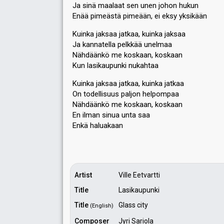
Ja sinä maalaat sen unen johon hukun
Enää pimeästä pimeään, ei eksy yksikään
Kuinka jaksaa jatkaa, kuinka jaksaa
Ja kannatella pelkkää unelmaa
Nähdäänkö me koskaan, koskaan
Kun lasikaupunki nukahtaa
Kuinka jaksaa jatkaa, kuinka jatkaa
On todellisuus paljon helpompaa
Nähdäänkö me koskaan, koskaan
En ilman sinua unta ѕaa
Enkä haluakaаn
Artist
Ville Eetvartti
Title
Lasikaupunki
Title
Glass city
(English)
Composer
Jyri Sariola