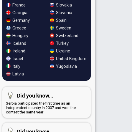
France
Slovakia
Georgia
Slovenia
Germany
Spain
Greece
Sweden
Hungary
Switzerland
Iceland
Turkey
Ireland
Ukraine
Israel
United Kingdom
Italy
Yugoslavia
Latvia
Did you know...
Serbia participated the first time as an
independent country in 2007 and won the
contest the same year
Did you know...