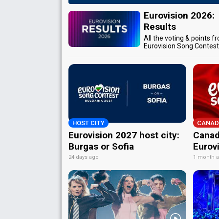
Eurovision 2026:
Results
All the voting & points f
Eurovision Song Contes
HOST CITY
CANAD
Eurovision 2027 host city:
Canad
Burgas or Sofia
Eurov
24 days ago
1 month 