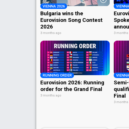
VIENNA 2026
VIENNA
Bulgaria wins the
Eurov
Eurovision Song Contest
Spoke
2026
annou
3 months ago
3 months
RUNNING ORDER
VIENNA
Eurovision 2026: Running
Semi-
order for the Grand Final
qualif
Final
3 months ago
3 months