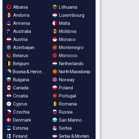
Albania
Lithuania
Andorra
Luxembourg
Armenia
Malta
Australia
Moldova
Austria
Monaco
Azerbaijan
Montenegro
Belarus
Morocco
Belgium
Netherlands
Bosnia & Herzegovina
North Macedonia
Bulgaria
Norway
Canada
Poland
Croatia
Portugal
Cyprus
Romania
Czechia
Russia
Denmark
San Marino
Estonia
Serbia
Finland
Serbia & Montenegro