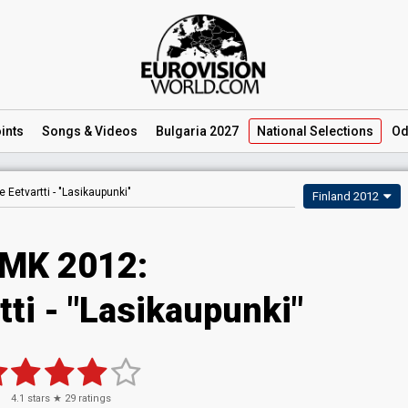
ints
Songs
& Videos
Bulgaria 2027
National
Selections
Od
le Eetvartti -
"Lasikaupunki"
Finland 2012
MK 2012:
rtti - "Lasikaupunki"
4.1
stars ★
29
ratings