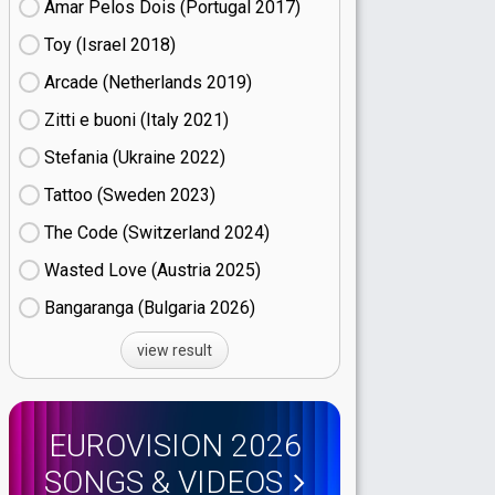
Amar Pelos Dois (Portugal
17)
Toy (Israel
18)
Arcade (Netherlands
19)
Zitti e buoni​ (Italy
21)
Stefania (Ukraine
22)
Tattoo (Sweden
23)
The Code (Switzerland
24)
Wasted Love (Austria
25)
Bangaranga (Bulgaria
26)
view result
EUROVISION 2026
SONGS & VIDEOS