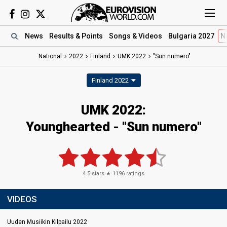
News
Results
& Points
Songs
& Videos
Bulgaria 2027
N
National
2022
Finland
UMK 2022
"Sun numero"
Finland 2022
UMK 2022:
Younghearted - "Sun numero"
4.5
stars ★
1196
ratings
VIDEOS
Uuden Musiikin Kilpailu 2022