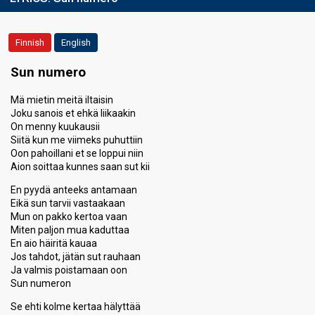
Finnish
English
Sun numero
Mä mietin meitä iltaisin
Joku sanois et ehkä liikaakin
On menny kuukausii
Siitä kun me viimeks puhuttiin
Oon pahoillani et se loppui niin
Aion soittaa kunnes saan sut kii
En pyydä anteeks antamaan
Eikä sun tarvii vastaakaan
Mun on pakko kertoa vaan
Miten paljon mua kaduttaa
En aio häiritä kauaa
Jos tahdot, jätän sut rauhaan
Ja valmis poistamaan oon
Sun numeron
Se ehti kolme kertaa hälyttää