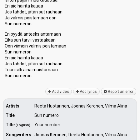
Miten paljon mua kaduttaa
En aio häiritä kauaa
Jos tahdot, jätän sut rauhaan
Ja valmis poistamaan oon
Sun numeron
En pyydä anteeks antamaan
Eikä sun tarvii vastaakaan
Oon viimein valmis poistamaan
Sun numeron
En aio häiritä kauaa
Jos tahdot, jätän sut rauhaan
Tuun silti aina muiѕtamaаn
Sun numeron
Add video
Add lyrics
Report an error
Artists
Reeta Huotarinen, Joonas Keronen, Vilma Alina
Title
Sun numero
Title
Your number
(English)
Songwriters
Joonas Keronen, Reeta Huotarinen, Vilma Alina