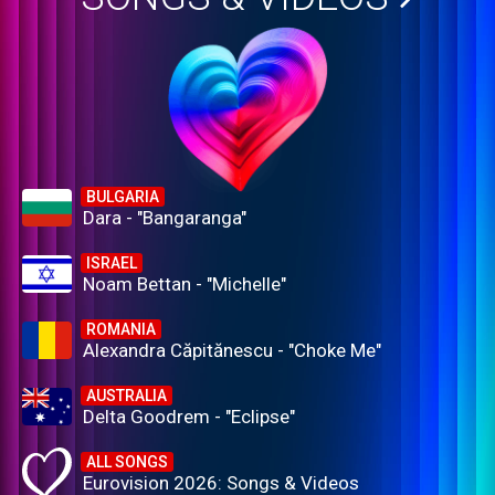
BULGARIA
Dara - "Bangaranga"
ISRAEL
Noam Bettan - "Michelle"
ROMANIA
Alexandra Căpitănescu - "Choke Me"
AUSTRALIA
Delta Goodrem - "Eclipse"
ALL SONGS
Eurovision 2026: Songs & Videos