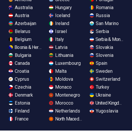
Australia
Hungary
Romania
Austria
Iceland
Russia
Azerbaijan
Ireland
San Marino
Belarus
Israel
Serbia
Belgium
Italy
Serbia & Monteneg
Bosnia & Herzegovina
Latvia
Slovakia
Bulgaria
Lithuania
Slovenia
Canada
Luxembourg
Spain
Croatia
Malta
Sweden
Cyprus
Moldova
Switzerland
Czechia
Monaco
Turkey
Denmark
Montenegro
Ukraine
Estonia
Morocco
United Kingdom
Finland
Netherlands
Yugoslavia
France
North Macedonia