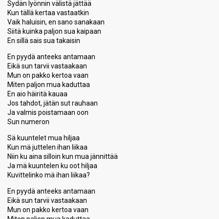
Sydän lyönnin välistä jättää
Kun tällä kertaa vastaatkin
Vaik haluisin, en sano sanakaan
Siitä kuinka paljon sua kaipaan
En sillä sais sua takaisin
En pyydä anteeks antamaan
Eikä sun tarvii vastaakaan
Mun on pakko kertoa vaan
Miten paljon mua kaduttaa
En aio häiritä kauaa
Jos tahdot, jätän sut rauhaan
Ja valmis poistamaan oon
Sun numeron
Sä kuuntelet mua hiljaa
Kun mä juttelen ihan liikaa
Niin ku aina silloin kun mua jännittää
Ja mä kuuntelen ku oot hiljaa
Kuvittelinko mä ihan liikaa?
En pyydä anteeks antamaan
Eikä sun tarvii vastaakaan
Mun on pakko kertoa vaan