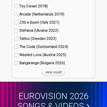
Toy (Israel
18)
Arcade (Netherlands
19)
Zitti e buoni​ (Italy
21)
Stefania (Ukraine
22)
Tattoo (Sweden
23)
The Code (Switzerland
24)
Wasted Love (Austria
25)
Bangaranga (Bulgaria
26)
view result
EUROVISION 2026
SONGS & VIDEOS