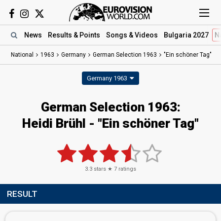
News
Results
& Points
Songs
& Videos
Bulgaria 2027
N
National
1963
Germany
German Selection 1963
"Ein schöner Tag"
Germany 1963
German Selection 1963:
Heidi Brühl - "Ein schöner Tag"
3.3
stars ★
7
ratings
RESULT