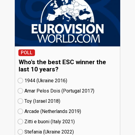
POLL
Who's the best ESC winner the
last 10 years?
1944 (Ukraine
16)
Amar Pelos Dois (Portugal
17)
Toy (Israel
18)
Arcade (Netherlands
19)
Zitti e buoni​ (Italy
21)
Stefania (Ukraine
22)