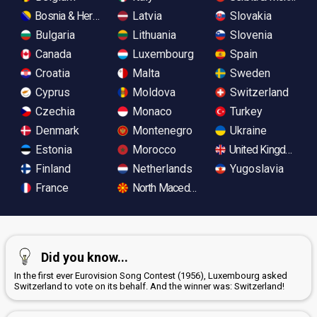
Bosnia & Herzegovina
Latvia
Slovakia
Bulgaria
Lithuania
Slovenia
Canada
Luxembourg
Spain
Croatia
Malta
Sweden
Cyprus
Moldova
Switzerland
Czechia
Monaco
Turkey
Denmark
Montenegro
Ukraine
Estonia
Morocco
United Kingdom
Finland
Netherlands
Yugoslavia
France
North Macedonia
Did you know...
In the first ever Eurovision Song Contest (1956), Luxembourg asked
Switzerland to vote on its behalf. And the winner was: Switzerland!