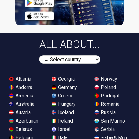
ALL ABOUT...
Albania
Georgia
Norway
Andorra
Germany
Poland
Armenia
Greece
Portugal
Australia
Hungary
Romania
Austria
Iceland
Russia
Azerbaijan
Ireland
San Marino
Belarus
Israel
Serbia
Belgium
Italy
Serbia & Monteneg