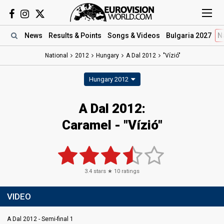
News
Results
& Points
Songs
& Videos
Bulgaria 2027
N
National
2012
Hungary
A Dal 2012
"Vízió"
Hungary 2012
A Dal 2012:
Caramel - "Vízió"
3.4
stars ★
10
ratings
VIDEO
A Dal 2012 - Semi-final 1