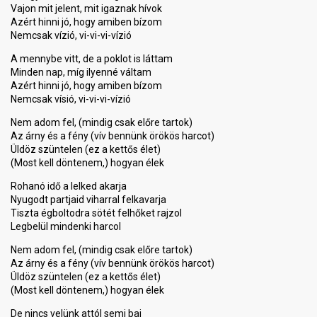
Vajon mit jelent, mit igaznak hívok
Azért hinni jó, hogy amiben bízom
Nemcsak vízió, vi-vi-vi-vízió
A mennybe vitt, de a poklot is láttam
Minden nap, míg ilyenné váltam
Azért hinni jó, hogy amiben bízom
Nemcsak vísió, vi-vi-vi-vízió
Nem adom fel, (mindig csak előre tartok)
Az árny és a fény (vív bennünk örökös harcot)
Üldöz szüntelen (ez a kettős élet)
(Most kell döntenem,) hogyan élek
Rohanó idő a lelked akarja
Nyugodt partjaid viharral felkavarja
Tiszta égboltodra sötét felhőket rajzol
Legbelül mindenki harcol
Nem adom fel, (mindig csak előre tartok)
Az árny és a fény (vív bennünk örökös harcot)
Üldöz szüntelen (ez a kettős élet)
(Most kell döntenem,) hogyan élek
De nincs velünk attól semi baj