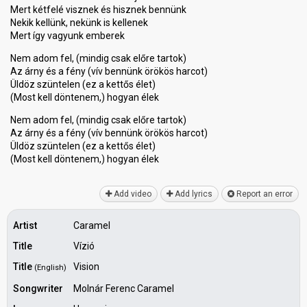
Mert kétfelé visznek és hisznek bennünk
Nekik kellünk, nekünk is kellenek
Mert így vagyunk emberek
Nem adom fel, (mindig csak előre tartok)
Az árny és a fény (vív bennünk örökös harcot)
Üldöz szüntelen (ez a kettős élet)
(Most kell döntenem,) hogyan élek
Nem adom fel, (mindig csak előre tartok)
Az árny és a fény (vív bennünk örökös harcot)
Üldöz szüntelen (ez a kettős élet)
(Moѕt kell döntenem,) hogyаn élek
Add video
Add lyrics
Report an error
Artist
Caramel
Title
Vízió
Title
Vision
(English)
Songwriter
Molnár Ferenc Caramel