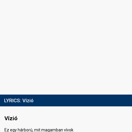
LYRICS:
Vízió
Vízió
Ez egy hárború, mit magamban vívok