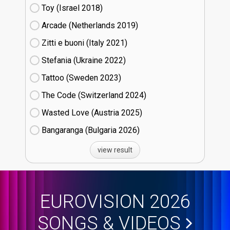
Toy (Israel
18)
Arcade (Netherlands
19)
Zitti e buoni​ (Italy
21)
Stefania (Ukraine
22)
Tattoo (Sweden
23)
The Code (Switzerland
24)
Wasted Love (Austria
25)
Bangaranga (Bulgaria
26)
view result
EUROVISION 2026
SONGS & VIDEOS