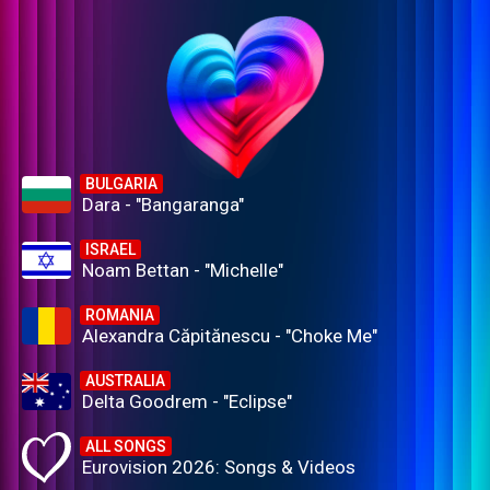
BULGARIA
Dara - "Bangaranga"
ISRAEL
Noam Bettan - "Michelle"
ROMANIA
Alexandra Căpitănescu - "Choke Me"
AUSTRALIA
Delta Goodrem - "Eclipse"
ALL SONGS
Eurovision 2026: Songs & Videos