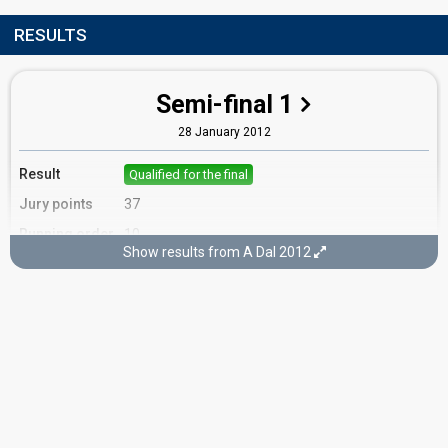
RESULTS
Semi-final 1
28 January 2012
Result
Qualified for the final
Jury points
37
Running order
10
Show results from A Dal 2012
Final
11 February 2012
Place
2nd
Running order
6