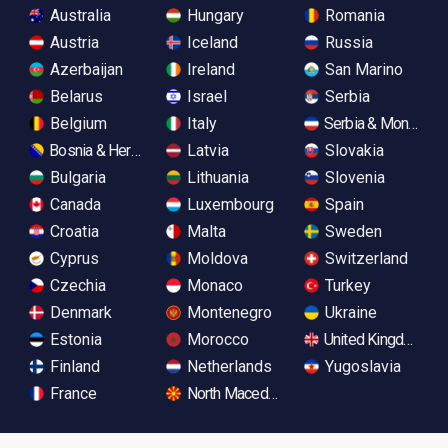
Australia
Hungary
Romania
Austria
Iceland
Russia
Azerbaijan
Ireland
San Marino
Belarus
Israel
Serbia
Belgium
Italy
Serbia & Monteneg
Bosnia & Herzegovina
Latvia
Slovakia
Bulgaria
Lithuania
Slovenia
Canada
Luxembourg
Spain
Croatia
Malta
Sweden
Cyprus
Moldova
Switzerland
Czechia
Monaco
Turkey
Denmark
Montenegro
Ukraine
Estonia
Morocco
United Kingdom
Finland
Netherlands
Yugoslavia
France
North Macedonia