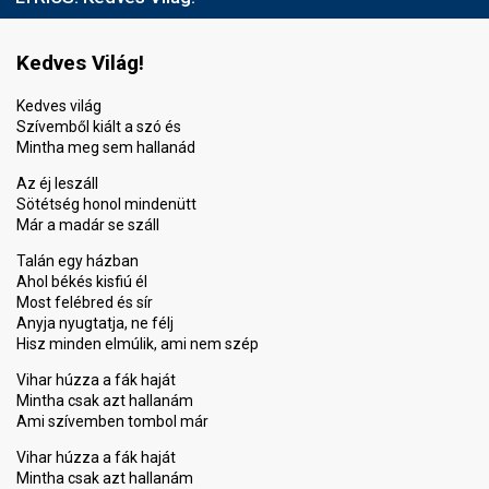
Kedves Világ!
Kedves világ
Szívemből kiált a szó és
Mintha meg sem hallanád
Az éj leszáll
Sötétség honol mindenütt
Már a madár se száll
Talán egy házban
Ahol békés kisfiú él
Most felébred és sír
Anyja nyugtatja, ne félj
Hisz minden elmúlik, ami nem szép
Vihar húzza a fák haját
Mintha csak azt hallanám
Ami szívemben tombol már
Vihar húzza a fák haját
Mintha csak azt hallanám