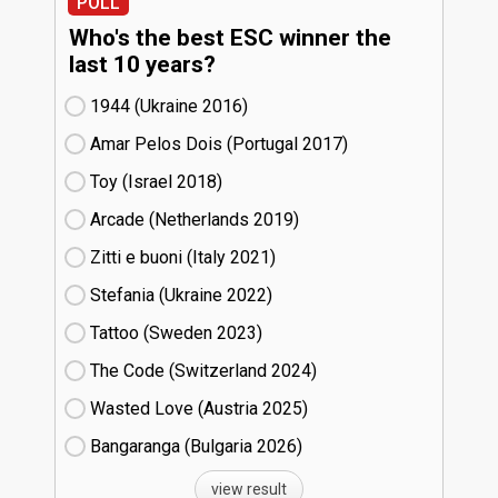
POLL
Who's the best ESC winner the
last 10 years?
1944 (Ukraine
16)
Amar Pelos Dois (Portugal
17)
Toy (Israel
18)
Arcade (Netherlands
19)
Zitti e buoni​ (Italy
21)
Stefania (Ukraine
22)
Tattoo (Sweden
23)
The Code (Switzerland
24)
Wasted Love (Austria
25)
Bangaranga (Bulgaria
26)
view result