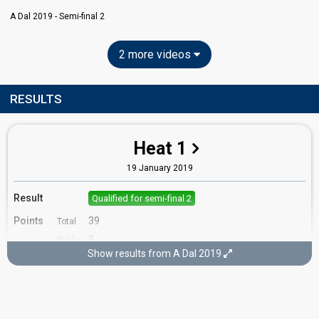
A Dal 2019 - Semi-final 2
2 more videos
RESULTS
Heat 1
19 January 2019
Result
Qualified for semi-final 2
Points
39
Total
8
Public
Show results from A Dal 2019
31
Jury
Running order
7