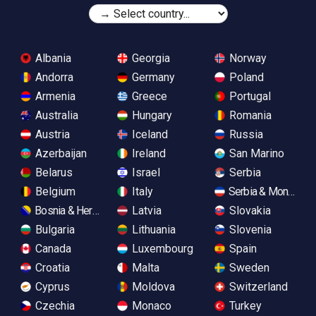
Albania
Georgia
Norway
Andorra
Germany
Poland
Armenia
Greece
Portugal
Australia
Hungary
Romania
Austria
Iceland
Russia
Azerbaijan
Ireland
San Marino
Belarus
Israel
Serbia
Belgium
Italy
Serbia & Monteneg
Bosnia & Herzegovina
Latvia
Slovakia
Bulgaria
Lithuania
Slovenia
Canada
Luxembourg
Spain
Croatia
Malta
Sweden
Cyprus
Moldova
Switzerland
Czechia
Monaco
Turkey