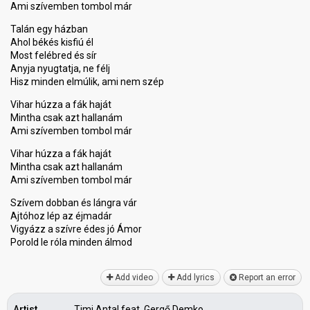
Ami szívemben tombol már
Talán egy házban
Ahol békés kisfiú él
Most felébred és sír
Anyja nyugtatja, ne félj
Hisz minden elmúlik, ami nem szép
Vihar húzza a fák haját
Mintha csak azt hallanám
Ami szívemben tombol már
Vihar húzza a fák haját
Mintha csak azt hallanám
Ami szívemben tombol már
Szívem dobban és lángra vár
Ajtóhoz lép az éjmadár
Vigyázz a szívre édeѕ jó Ámor
Porold le rólа minden álmod
Add video
Add lyrics
Report an error
Artist
Timi Antal feat. Gergő Demko