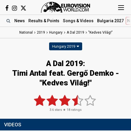
News
Results
& Points
Songs
& Videos
Bulgaria 2027
N
National
2019
Hungary
A Dal 2019
"Kedves Világ!"
Hungary 2019
A Dal 2019:
Timi Antal feat. Gergő Demko -
"Kedves Világ!"
3.6
stars ★
18
ratings
VIDEOS