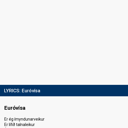
LYRICS:
Euróvísa
Euróvísa
Er ég ímyndunarveikur
Er lífið talnaleikur