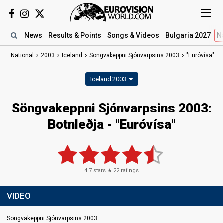
News
Results
& Points
Songs
& Videos
Bulgaria 2027
N
National
2003
Iceland
Söngvakeppni Sjónvarpsins 2003
"Euróvísa"
Iceland 2003
Söngvakeppni Sjónvarpsins 2003:
Botnleðja - "Euróvísa"
4.7
stars ★
22
ratings
VIDEO
Söngvakeppni Sjónvarpsins 2003