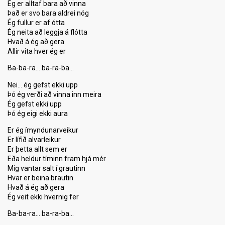
Ég er alltaf bara að vinna
Það er svo bara aldrei nóg
Ég fullur er af ótta
Ég neita að leggja á flótta
Hvað á ég að gera
Allir vita hver ég er
Ba-ba-ra… ba-ra-ba…
Nei… ég gefst ekki upp
Þó ég verði að vinna inn meira
Ég gefst ekki upp
Þó ég eigi ekki aura
Er ég ímyndunarveikur
Er lífið alvarleikur
Er þetta allt sem er
Eða heldur tíminn fram hjá mér
Mig vantar salt í grautinn
Hvar er beina brautin
Hvað á ég að gera
Ég veit ekki hvernig fer
Ba-ba-ra… ba-ra-ba…