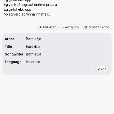
Ég verð að eignast einhverja aura
Ég gefѕt ekki upp
Þó ég verð að vinnа inn meir…
Add video
Add lyrics
Report an error
Artist
Botnleðja
Title
Euróvísa
Songwriter
Botnleðja
Language
Icelandic
edit