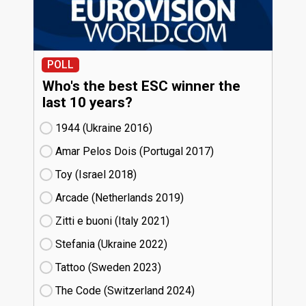
POLL
Who's the best ESC winner the
last 10 years?
1944 (Ukraine
16)
Amar Pelos Dois (Portugal
17)
Toy (Israel
18)
Arcade (Netherlands
19)
Zitti e buoni​ (Italy
21)
Stefania (Ukraine
22)
Tattoo (Sweden
23)
The Code (Switzerland
24)