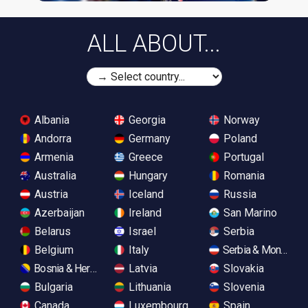
ALL ABOUT...
Albania
Georgia
Norway
Andorra
Germany
Poland
Armenia
Greece
Portugal
Australia
Hungary
Romania
Austria
Iceland
Russia
Azerbaijan
Ireland
San Marino
Belarus
Israel
Serbia
Belgium
Italy
Serbia & Monteneg
Bosnia & Herzegovina
Latvia
Slovakia
Bulgaria
Lithuania
Slovenia
Canada
Luxembourg
Spain