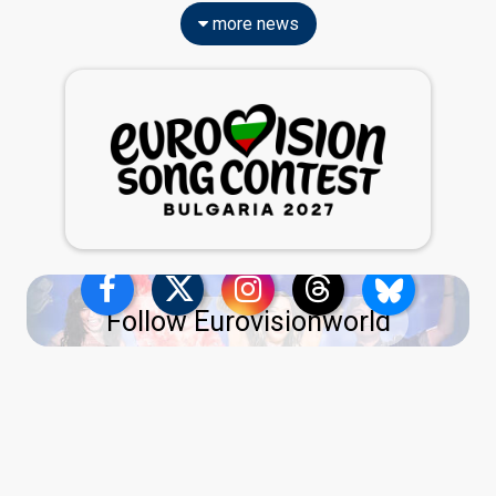
more news
Follow Eurovisionworld