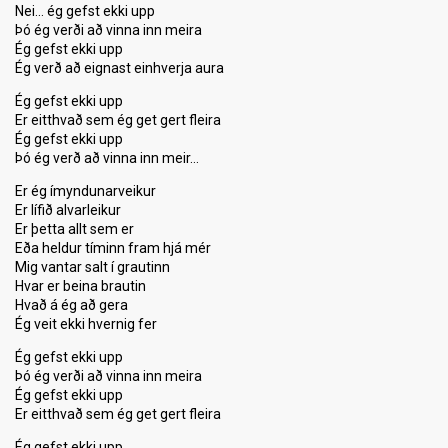
Nei… ég gefst ekki upp
Þó ég verði að vinna inn meira
Ég gefst ekki upp
Ég verð að eignast einhverja aura
Ég gefst ekki upp
Er eitthvað sem ég get gert fleira
Ég gefst ekki upp
Þó ég verð að vinna inn meir…
Er ég ímyndunarveikur
Er lífið alvarleikur
Er þetta allt sem er
Eða heldur tíminn fram hjá mér
Mig vantar salt í grautinn
Hvar er beina brautin
Hvað á ég að gera
Ég veit ekki hvernig fer
Ég gefst ekki upp
Þó ég verði að vinna inn meira
Ég gefst ekki upp
Er eitthvað sem ég get gert fleira
Ég gefst ekki upp