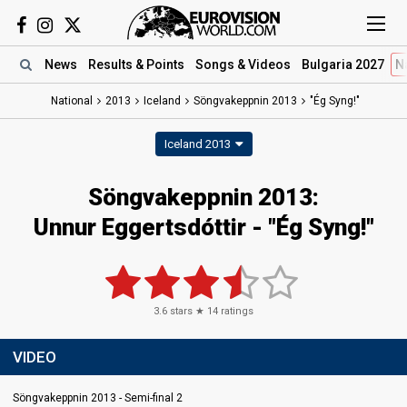
News
Results
& Points
Songs
& Videos
Bulgaria 2027
N
National
2013
Iceland
Söngvakeppnin 2013
"Ég Syng!"
Iceland 2013
Söngvakeppnin 2013:
Unnur Eggertsdóttir - "Ég Syng!"
3.6
stars ★
14
ratings
VIDEO
Söngvakeppnin 2013 - Semi-final 2