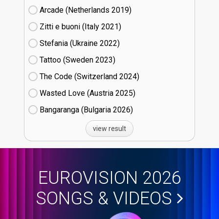
Arcade (Netherlands
19)
Zitti e buoni​ (Italy
21)
Stefania (Ukraine
22)
Tattoo (Sweden
23)
The Code (Switzerland
24)
Wasted Love (Austria
25)
Bangaranga (Bulgaria
26)
view result
EUROVISION 2026
SONGS & VIDEOS