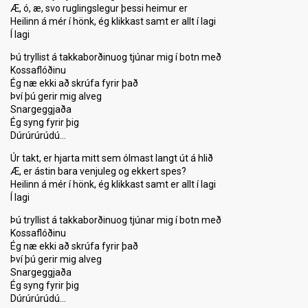
Æ, ó, æ, svo ruglingslegur þessi heimur er
Heilinn á mér í hönk, ég klikkast samt er allt í lagi
Í lagi
Þú tryllist á takkaborðinuog tjúnar mig í botn með
Kossaflóðinu
Ég næ ekki að skrúfa fyrir það
Því þú gerir mig alveg
Snargeggjaða
Ég syng fyrir þig
Dúrúrúrúdú…
Úr takt, er hjarta mitt sem ólmast langt út á hlið
Æ, er ástin bara venjuleg og ekkert spes?
Heilinn á mér í hönk, ég klikkast samt er allt í lagi
Í lagi
Þú tryllist á takkaborðinuog tjúnar mig í botn með
Kossaflóðinu
Ég næ ekki að skrúfa fyrir það
Því þú gerir mig alveg
Snargeggjaða
Ég syng fyrir þig
Dúrúrúrúdú…