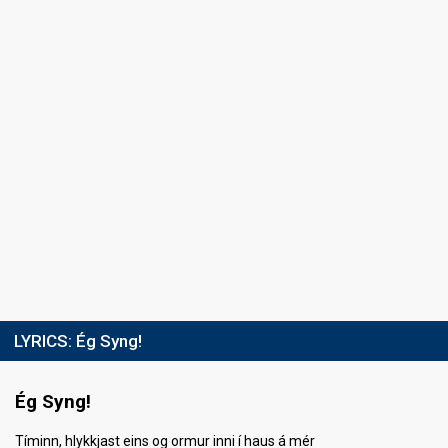
SUPERFINAL
Place
2nd
Running order
2
LYRICS:
Ég Syng!
Ég Syng!
Tíminn, hlykkjast eins og ormur inni í haus á mér