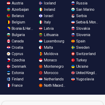
Austria
Iceland
Russia
Azerbaijan
Ireland
San Marino
Belarus
Israel
Serbia
Belgium
Italy
Serbia & Monteneg
Bosnia & Herzegovina
Latvia
Slovakia
Bulgaria
Lithuania
Slovenia
Canada
Luxembourg
Spain
Croatia
Malta
Sweden
Cyprus
Moldova
Switzerland
Czechia
Monaco
Turkey
Denmark
Montenegro
Ukraine
Estonia
Morocco
United Kingdom
Finland
Netherlands
Yugoslavia
France
North Macedonia