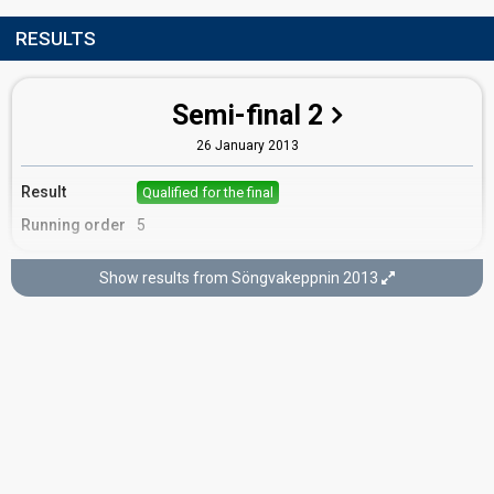
RESULTS
Semi-final 2
26 January 2013
Result
Qualified for the final
Running order
5
Show results from Söngvakeppnin 2013
Final
2 February 2013
FIRST ROUND
Result
Qualified for the superfinal
Running order
7