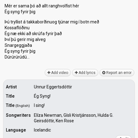
Mér er sama þó að allt ranghvolfist hér
Ég syng fyrir þig
Þú tryllist á takkaborðinuog tjúnar mig í botn með
Kossaflóðinu
Ég næ ekki að skrúfa fyrir það
Því þú gerir mig alveg
Snargeggjaðа
Ég ѕyng fyrir þig
Dúrúrúrúdú…
Add video
Add lyrics
Report an error
Artist
Unnur Eggertsdóttir
Title
Ég Syng!
Title
I sing!
(English)
Songwriters
Elíza Newman, Gísli Kristjánsson, Hulda G.
Geirsdóttir, Ken Rose
Language
Icelandic