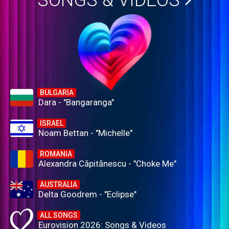
SONGS & VIDEOS
BULGARIA
Dara - "Bangaranga"
ISRAEL
Noam Bettan - "Michelle"
ROMANIA
Alexandra Căpitănescu - "Choke Me"
AUSTRALIA
Delta Goodrem - "Eclipse"
ALL SONGS
Eurovision 2026: Songs & Videos