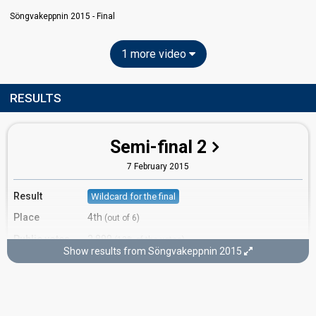
Söngvakeppnin 2015 - Final
1 more video
RESULTS
Semi-final 2
7 February 2015
Result
Wildcard for the final
Place
4th
(out of 6)
Public votes
2,899
(13% of the votes)
Show results from Söngvakeppnin 2015
Running order
1
Final