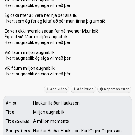
Hvert augnablik ég eiga vil með þér
Ég óska mér að vera hér hjá þér alla tíð
Hvert sem ég fer ég leita' að þér mun finna þig um síð
Ég veit ekki hvernig ѕagan fer né hvenær lýkur leið
Ég veit við fáum milljón augnablik
Hvert augnablik ég eiga vil með þér
Við fáum milljón augnablik
Hvert augnablik ég eiga vil með þér
Við fáum milljón augnablik
Hvert augnablik ég eigа vil með þér
Add video
Add lyrics
Report an error
Artist
Haukur Heiðar Hauksson
Title
Milljón augnablik
Title
A million moments
(English)
Songwriters
Haukur Heiðar Hauksson, Karl Olgeir Olgeirsson