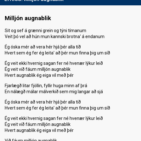
Milljón augnablik
Sit og sef á grænni grein og týni tímanum
Veit þó vel að hún mun kannski brotna' á endanum
Ég óska mér að vera hér hjá þér alla tíð
Hvert sem ég fer ég leita' að þér mun finna þig um síð
Ég veit ekki hvernig sagan fer né hvenær lýkur leið
Ég veit við fáum milljón augnablik
Hvert augnablik ég eiga vil með þér
Fjarlægð litar fjöllin, fyllir huga minn af þrá
En nálægð málar málverkið sem mig langar að sjá
Ég óska mér að vera hér hjá þér alla tíð
Hvert sem ég fer ég leita' að þér mun finna þig um síð
Ég veit ekki hvernig sagan fer né hvenær lýkur leið
Ég veit við fáum milljón augnablik
Hvert augnablik ég eiga vil með þér
Við fáum milljón augnablik