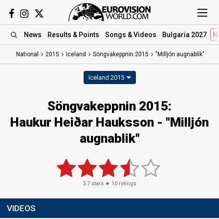
News
Results
& Points
Songs
& Videos
Bulgaria 2027
N
National
2015
Iceland
Söngvakeppnin 2015
"Milljón augnablik"
Iceland 2015
Söngvakeppnin 2015:
Haukur Heiðar Hauksson - "Milljón
augnablik"
3.7
stars ★
10
ratings
VIDEOS