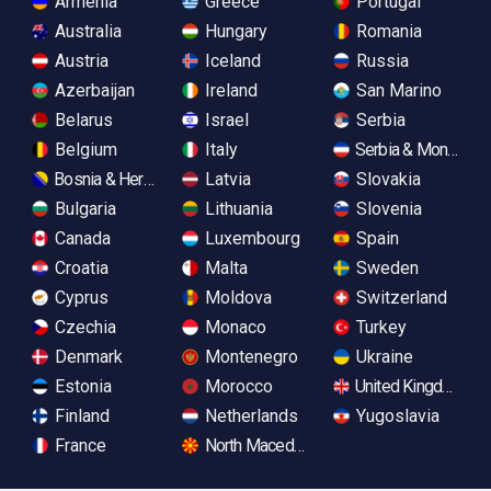
Armenia
Greece
Portugal
Australia
Hungary
Romania
Austria
Iceland
Russia
Azerbaijan
Ireland
San Marino
Belarus
Israel
Serbia
Belgium
Italy
Serbia & Monteneg
Bosnia & Herzegovina
Latvia
Slovakia
Bulgaria
Lithuania
Slovenia
Canada
Luxembourg
Spain
Croatia
Malta
Sweden
Cyprus
Moldova
Switzerland
Czechia
Monaco
Turkey
Denmark
Montenegro
Ukraine
Estonia
Morocco
United Kingdom
Finland
Netherlands
Yugoslavia
France
North Macedonia