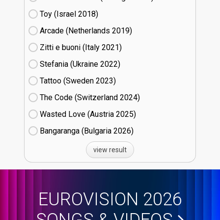
Toy (Israel
18)
Arcade (Netherlands
19)
Zitti e buoni​ (Italy
21)
Stefania (Ukraine
22)
Tattoo (Sweden
23)
The Code (Switzerland
24)
Wasted Love (Austria
25)
Bangaranga (Bulgaria
26)
view result
EUROVISION 2026