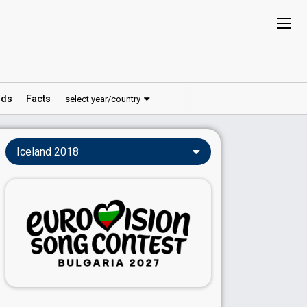
ds
Facts
select year/country
Iceland 2018