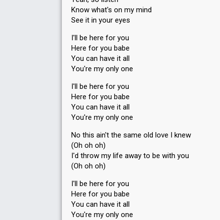
Know what's on my mind
See it in your eyes
I'll be here for you
Here for you babe
You can have it all
You're my only one
I'll be here for you
Here for you babe
You can have it all
You're my only one
No this ain't the ѕame old love I knew
(Oh oh oh)
I'd throw my life away to be with you
(Oh oh oh)
I'll be here for you
Here for you babe
You can have it all
You're my only one