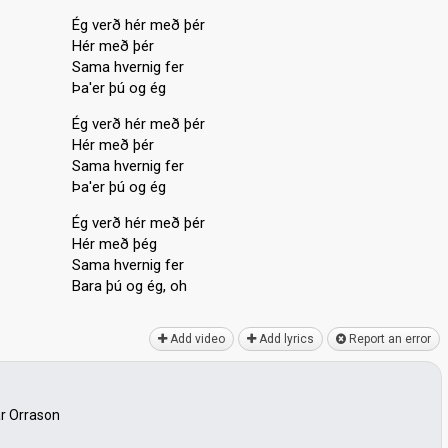
Ég verð hér með þér
Hér með þér
Sama hvernig fer
Þa'er þú og ég
Ég verð hér með þér
Hér með þér
Sama hvernig fer
Þa'er þú og ég
Ég verð hér með þér
Hér með þég
Sama hvernig fer
Barа þú og ég, oh
Add video
Add lyrics
Report an error
ar Orrason