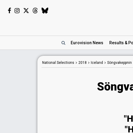
Eurovision
News
Results
& Po
National
Selections
2018
Iceland
Söngvakeppnin
Söngva
"H
"