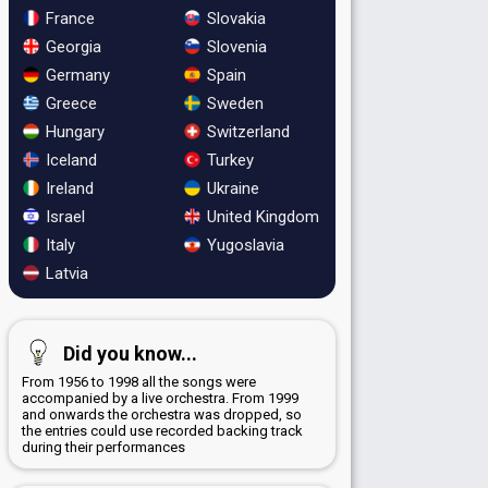
France
Slovakia
Georgia
Slovenia
Germany
Spain
Greece
Sweden
Hungary
Switzerland
Iceland
Turkey
Ireland
Ukraine
Israel
United Kingdom
Italy
Yugoslavia
Latvia
Did you know...
From 1956 to 1998 all the songs were
accompanied by a live orchestra. From 1999
and onwards the orchestra was dropped, so
the entries could use recorded backing track
during their performances