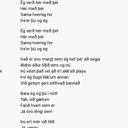
Ég verð hér með þér
Hér með þér
Sama hvernig fer
Þa'er þú og ég
Ég verð hér með þér
Hér með þér
Sama hvernig fer
Þa'er þú og ég
Það er svo margt sem ég hef þér að segja
Aldrei áður liðið eins og nú
me
Þú veist það vel að é'r ekk'að playa
Því ég hugs'ekk'um annan
Við getum gert eitthvað bannað
Bara ég og þú í nótt
Yah, við gætum
Farið hvert sem er
Já svo lengi sem
Þú ert mér við hlið
Já, veistu