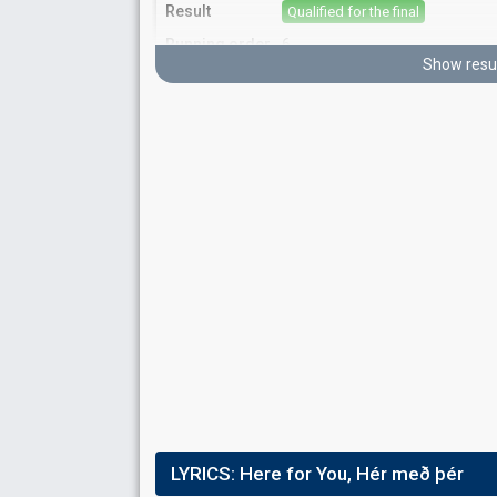
Result
Qualified for the final
Running order
6
Show resu
FIRST ROUND
Song
"Here for You"
Result
Eliminated
Place
6th
(out of 6)
Votes
13,997
Total
(8% of the votes)
3,360
Public
(4% of the votes)
10,637
Jury
(12% of the votes)
Running order
2
LYRICS:
Here for You, Hér með þér