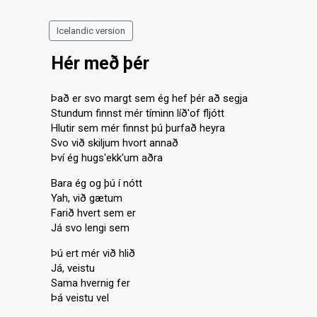
Icelandic version
Hér með þér
Það er svo margt sem ég hef þér að segja
Stundum finnst mér tíminn líð'of fljótt
Hlutir sem mér finnst þú þurfað heyra
Svo við skiljum hvort annað
Því ég hugs'ekk'um aðra
Bara ég og þú í nótt
Yah, við gætum
Farið hvert sem er
Já svo lengi sem
Þú ert mér við hlið
Já, veistu
Sama hvernig fer
Þá veistu vel