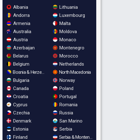
Albania
Lithuania
Andorra
Luxembourg
Armenia
Malta
Australia
Moldova
Austria
Monaco
Azerbaijan
Montenegro
Belarus
Morocco
Belgium
Netherlands
Bosnia & Herzegovina
North Macedonia
Bulgaria
Norway
Canada
Poland
Croatia
Portugal
Cyprus
Romania
Czechia
Russia
Denmark
San Marino
Estonia
Serbia
Finland
Serbia & Montenegro