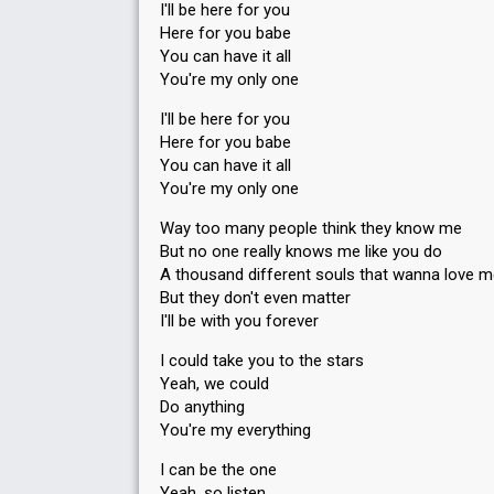
I'll be here for you
Here for you babe
You can have it all
You're my only one
I'll be here for you
Here for you babe
You can have it all
You're my only one
Way too many people think they know me
But no one really knows me like you do
A thousand different souls that wanna love 
But they don't even matter
I'll be with you forever
I could take you to the stars
Yeah, we could
Do anything
You're my everything
I can be the one
Yeah, so listen