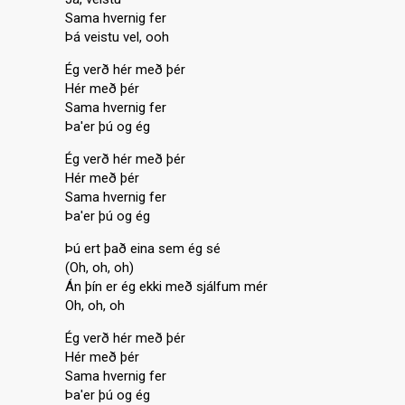
Sama hvernig fer
Þá veistu vel, ooh
Ég verð hér með þér
Hér með þér
Sama hvernig fer
Þa'er þú og ég
Ég verð hér með þér
Hér með þér
Sama hvernig fer
Þa'er þú og ég
Þú ert það eina sem ég sé
(Oh, oh, oh)
Án þín er ég ekki með ѕjálfum mér
Oh, oh, oh
Ég verð hér með þér
Hér með þér
Sama hvernig fer
Þa'er þú og ég