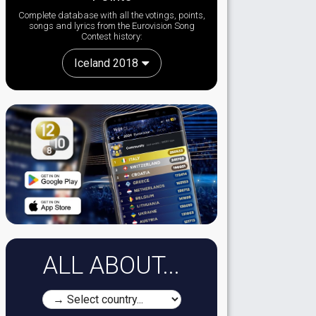
Complete database with all the votings, points,
songs and lyrics from the Eurovision Song
Contest history:
Iceland 2018
ALL ABOUT...