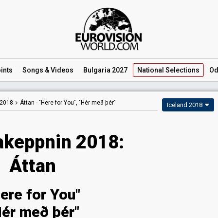
ints
Songs
& Videos
Bulgaria 2027
National
Selections
Od
 2018
Áttan -
"Here for You", "Hér með þér"
Iceland 2018
keppnin 2018:
Áttan
ere for You"
Hér með þér"