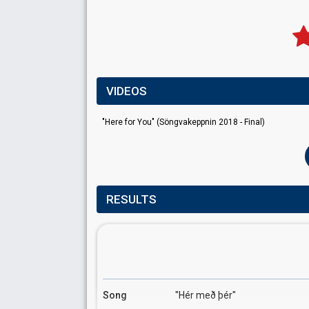
VIDEOS
"Here for You" (Söngvakeppnin 2018 - Final)
RESULTS
Song
"Hér með þér"