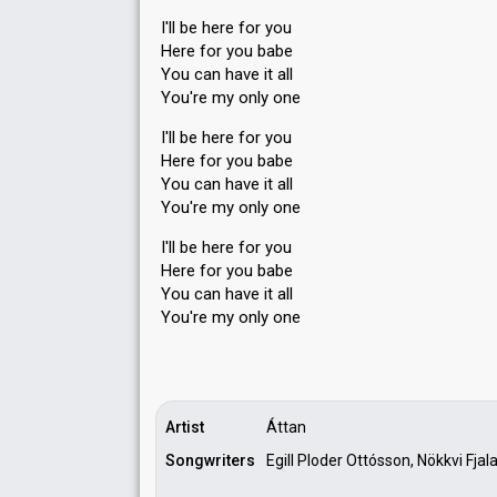
I'll be here for you
Here for you babe
You can have it all
You're my only one
I'll be here for you
Here for you babe
You can have it all
You're my only one
I'll be here for you
Here for you babe
You can have it аll
You're my only one
Artist
Áttan
Songwriters
Egill Ploder Ottósson, Nökkvi Fjal