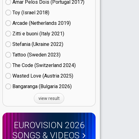
Amar Pelos Dois (Portugal
17)
Toy (Israel
18)
Arcade (Netherlands
19)
Zitti e buoni​ (Italy
21)
Stefania (Ukraine
22)
Tattoo (Sweden
23)
The Code (Switzerland
24)
Wasted Love (Austria
25)
Bangaranga (Bulgaria
26)
view result
EUROVISION 2026
SONGS & VIDEOS