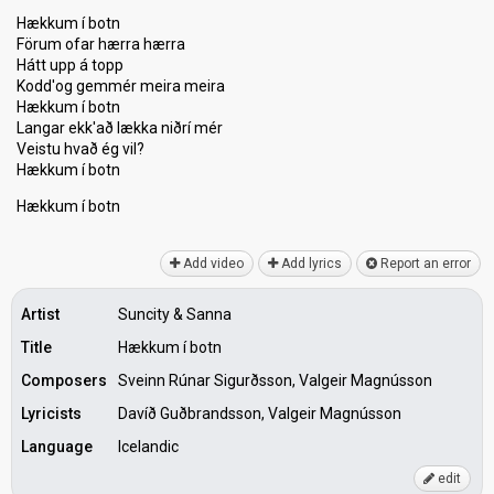
Hækkum í botn
Förum ofar hærra hærra
Hátt upp á topp
Kodd'og gemmér meira meira
Hækkum í botn
Langar ekk'að lækka niðrí mér
Veiѕtu hvаð ég vil?
Hækkum í botn
Hækkum í botn
Add video
Add lyrics
Report an error
Artist
Suncity & Sanna
Title
Hækkum í botn
Composers
Sveinn Rúnar Sigurðsson, Valgeir Magnússon
Lyricists
Davíð Guðbrandsson, Valgeir Magnússon
Language
Icelandic
edit