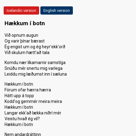
Icelandic version
English version
Hækkum í botn
Við opnum augun
Og varir þínar bærast
Ég engist um og ég heyr'ekk'orð
Við skulum hætt'að tala
Komdu nær líkamarnir samstíga
Snúðu mér snertu mig varlega
Leiddu mig læðumst inn í sæluna
Hækkum í botn
Förum ofar hærra hærra
Hátt upp á topp
Kodd'og gemmér meira meira
Hækkum í botn
Langar ekk'að lækka niðrí mér
Veistu hvað ég vil?
Hækkum í botn
Nem andardráttinn