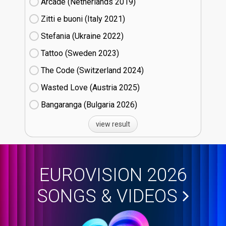
Arcade (Netherlands
19)
Zitti e buoni​ (Italy
21)
Stefania (Ukraine
22)
Tattoo (Sweden
23)
The Code (Switzerland
24)
Wasted Love (Austria
25)
Bangaranga (Bulgaria
26)
view result
EUROVISION 2026
SONGS & VIDEOS