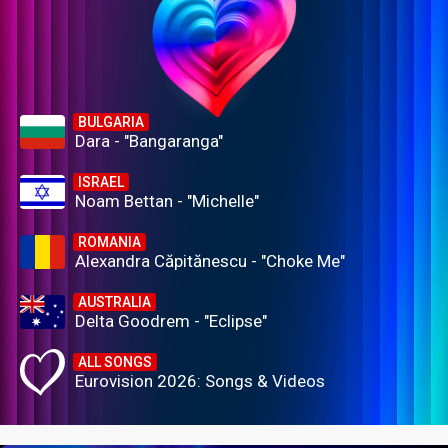
BULGARIA
Dara - "Bangaranga"
ISRAEL
Noam Bettan - "Michelle"
ROMANIA
Alexandra Căpitănescu - "Choke Me"
AUSTRALIA
Delta Goodrem - "Eclipse"
ALL SONGS
Eurovision 2026: Songs & Videos