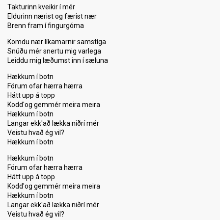
Takturinn kveikir í mér
Eldurinn nærist og færist nær
Brenn fram í fingurgóma
Komdu nær líkamarnir samstíga
Snúðu mér snertu mig varlega
Leiddu mig læðumst inn í sæluna
Hækkum í botn
Förum ofar hærra hærra
Hátt upp á topp
Kodd'og gemmér meira meira
Hækkum í botn
Langar ekk'að lækka niðrí mér
Veistu hvað ég vil?
Hækkum í botn
Hækkum í botn
Förum ofar hærra hærra
Hátt upp á topp
Kodd'og gemmér meira meira
Hækkum í botn
Langar ekk'að lækka niðrí mér
Veistu hvað ég vil?