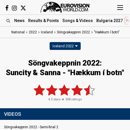
News
Results
& Points
Songs
& Videos
Bulgaria 2027
N
National
2022
Iceland
Söngvakeppnin 2022
"Hækkum í botn"
Iceland 2022
Söngvakeppnin 2022:
Suncity & Sanna - "Hækkum í botn"
4.3
stars ★
358
ratings
VIDEOS
Söngvakeppnin 2022 - Semi-final 2