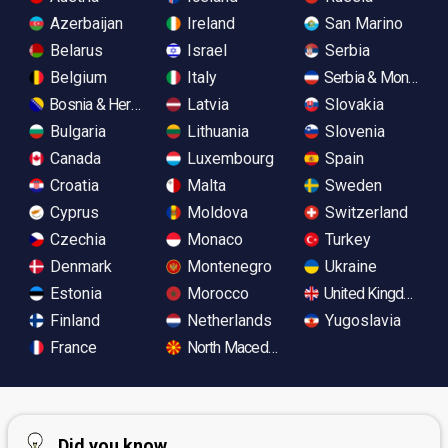
Azerbaijan
Ireland
San Marino
Belarus
Israel
Serbia
Belgium
Italy
Serbia & Monteneg
Bosnia & Herzegovina
Latvia
Slovakia
Bulgaria
Lithuania
Slovenia
Canada
Luxembourg
Spain
Croatia
Malta
Sweden
Cyprus
Moldova
Switzerland
Czechia
Monaco
Turkey
Denmark
Montenegro
Ukraine
Estonia
Morocco
United Kingdom
Finland
Netherlands
Yugoslavia
France
North Macedonia
Did you know...