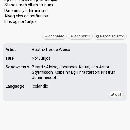
Standa með öllum litunum
Dansаndi yfir himninum
Alveg eins og norðurljós
Eins og norðurljoѕ
Add video
Add lyrics
Report an error
Artist
Beatriz Roque Aleixo
Title
Norðurljós
Songwriters
Beatriz Aleixo, Jóhannes Ágúst, Jón Arnór
Styrmisson, Kolbeinn Egill Þrastarson, Kristrún
Jóhannesdóttir
Language
Icelandic
edit