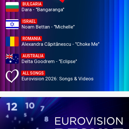
BULGARIA
Dara - "Bangaranga"
ISRAEL
Noam Bettan - "Michelle"
ROMANIA
Alexandra Căpitănescu - "Choke Me"
AUSTRALIA
Delta Goodrem - "Eclipse"
ALL SONGS
Eurovision 2026: Songs & Videos