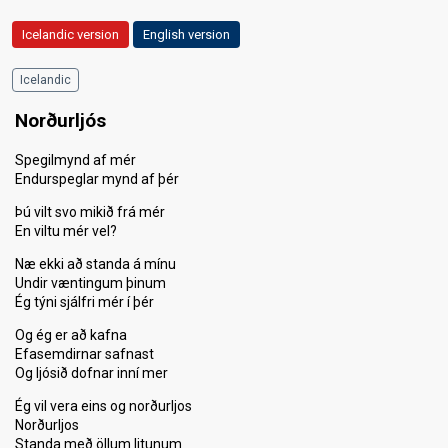
Icelandic version
English version
Icelandic
Norðurljós
Spegilmynd af mér
Endurspeglar mynd af þér
Þú vilt svo mikið frá mér
En viltu mér vel?
Næ ekki að standa á mínu
Undir væntingum þinum
Ég týni sjálfri mér í þér
Og ég er að kafna
Efasemdirnar safnast
Og ljósið dofnar inní mer
Ég vil vera eins og norðurljos
Norðurljos
Standa með öllum litunum