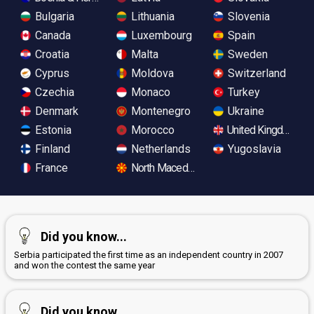
Bulgaria
Lithuania
Slovenia
Canada
Luxembourg
Spain
Croatia
Malta
Sweden
Cyprus
Moldova
Switzerland
Czechia
Monaco
Turkey
Denmark
Montenegro
Ukraine
Estonia
Morocco
United Kingdom
Finland
Netherlands
Yugoslavia
France
North Macedonia
Did you know...
Serbia participated the first time as an independent country in 2007
and won the contest the same year
Did you know...