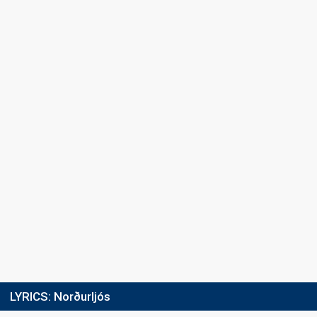
LYRICS:
Norðurljós