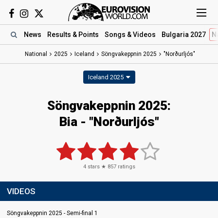
News
Results
& Points
Songs
& Videos
Bulgaria 2027
N
National
2025
Iceland
Söngvakeppnin 2025
"Norðurljós"
Iceland 2025
Söngvakeppnin 2025
:
Bia
- "Norðurljós"
4
stars ★
857
ratings
VIDEOS
Söngvakeppnin 2025 - Semi-final 1