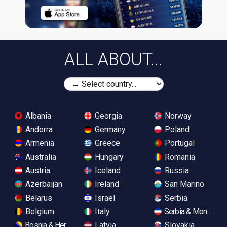
ALL ABOUT...
Albania
Georgia
Norway
Andorra
Germany
Poland
Armenia
Greece
Portugal
Australia
Hungary
Romania
Austria
Iceland
Russia
Azerbaijan
Ireland
San Marino
Belarus
Israel
Serbia
Belgium
Italy
Serbia & Monteneg
Bosnia & Herzegovina
Latvia
Slovakia