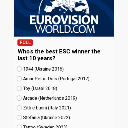
POLL
Who's the best ESC winner the
last 10 years?
1944 (Ukraine
16)
Amar Pelos Dois (Portugal
17)
Toy (Israel
18)
Arcade (Netherlands
19)
Zitti e buoni​ (Italy
21)
Stefania (Ukraine
22)
Tattoo (Sweden
23)