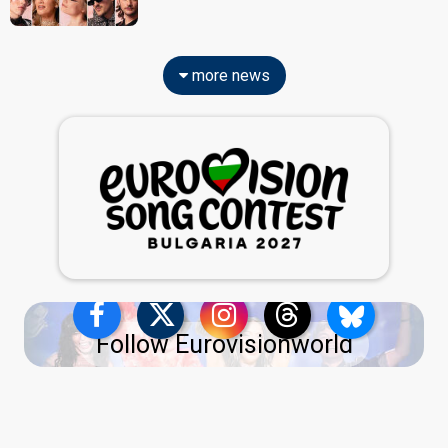
more news
Follow Eurovisionworld