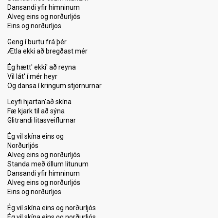
Dansandi yfir himninum
Alveg eins og norðurljós
Eins og norðurljos
Geng í burtu frá þér
Ætla ekki að bregðast mér
Ég hætt' ekki' að reyna
Vil lát' í mér heyr
Og dansa í kringum stjörnurnar
Leyfi hjartan'að skína
Fæ kjark til að sýna
Glitrandi litasveiflurnar
Ég vil skína eins og
Norðurljós
Alveg eins og norðurljós
Standa með öllum litunum
Dansandi yfir himninum
Alveg eins og norðurljós
Eins og norðurljos
Ég vil skína eins og norðurljós
Ég vil skína eins og norðurljós