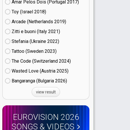
Amar Pelos Dois (Portugal
17)
Toy (Israel
18)
Arcade (Netherlands
19)
Zitti e buoni​ (Italy
21)
Stefania (Ukraine
22)
Tattoo (Sweden
23)
The Code (Switzerland
24)
Wasted Love (Austria
25)
Bangaranga (Bulgaria
26)
view result
EUROVISION 2026
SONGS & VIDEOS