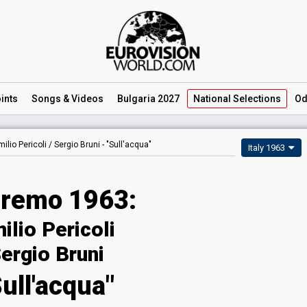
ints
Songs
& Videos
Bulgaria 2027
National
Selections
Od
milio Pericoli / Sergio Bruni -
"Sull'acqua"
Italy 1963
remo 1963:
ilio Pericoli
ergio Bruni
Sull'acqua"