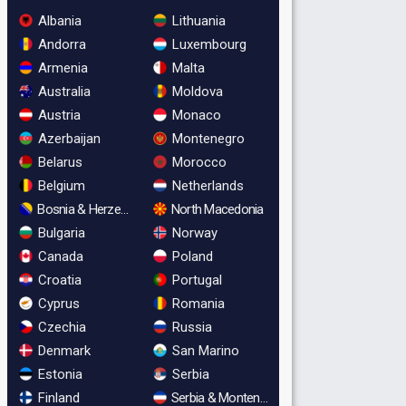
Albania
Lithuania
Andorra
Luxembourg
Armenia
Malta
Australia
Moldova
Austria
Monaco
Azerbaijan
Montenegro
Belarus
Morocco
Belgium
Netherlands
Bosnia & Herzegovina
North Macedonia
Bulgaria
Norway
Canada
Poland
Croatia
Portugal
Cyprus
Romania
Czechia
Russia
Denmark
San Marino
Estonia
Serbia
Finland
Serbia & Montenegro