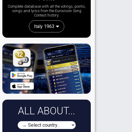
Complete database with all the votings, points,
songs and lyrics from the Eurovision Song
Contest history:
Italy 1963
ALL ABOUT...