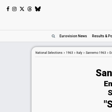
Eurovision
News
Results
& Po
National
Selections
1963
Italy
Sanremo 1963
E
San
Em
S
"