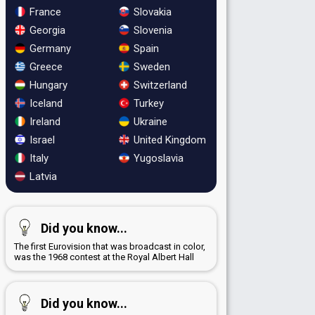
France
Slovakia
Georgia
Slovenia
Germany
Spain
Greece
Sweden
Hungary
Switzerland
Iceland
Turkey
Ireland
Ukraine
Israel
United Kingdom
Italy
Yugoslavia
Latvia
Did you know...
The first Eurovision that was broadcast in color,
was the 1968 contest at the Royal Albert Hall
Did you know...