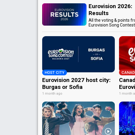
Eurovision 2026:
Results
All the voting & points f
Eurovision Song Contes
HOST CITY
CANAD
Eurovision 2027 host city:
Canad
Burgas or Sofia
Eurov
1 month ago
1 month 