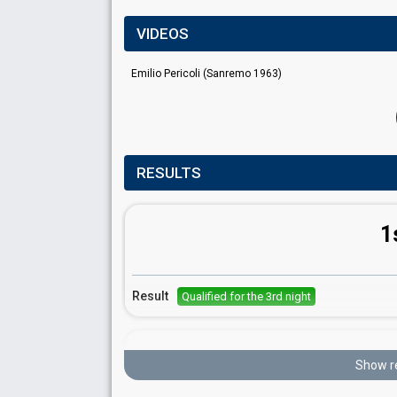
VIDEOS
Emilio Pericoli (Sanremo 1963)
RESULTS
1
Result
Qualified for the 3rd night
Show r