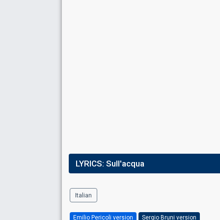
Place
8th
(out of 11)
Points
14
LYRICS:
Sull'acqua
Italian
Emilio Pericoli version
Sergio Bruni version