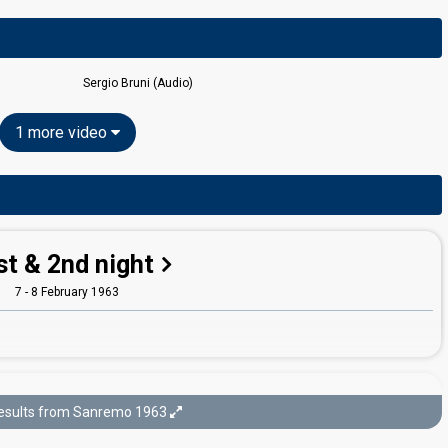
Sergio Bruni (Audio)
1 more video
st & 2nd night
7 - 8 February 1963
3rd night
esults from Sanremo 1963
9 February 1963