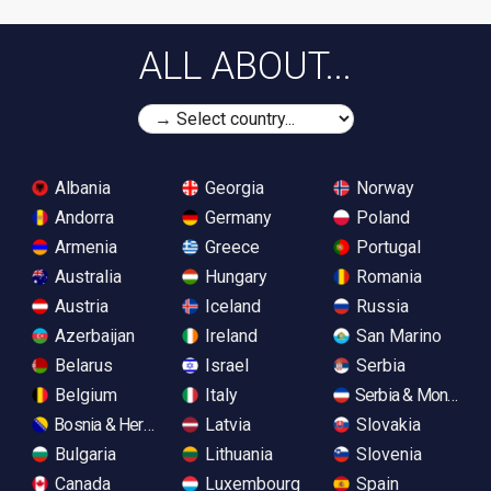
ALL ABOUT...
Albania
Georgia
Norway
Andorra
Germany
Poland
Armenia
Greece
Portugal
Australia
Hungary
Romania
Austria
Iceland
Russia
Azerbaijan
Ireland
San Marino
Belarus
Israel
Serbia
Belgium
Italy
Serbia & Monteneg
Bosnia & Herzegovina
Latvia
Slovakia
Bulgaria
Lithuania
Slovenia
Canada
Luxembourg
Spain