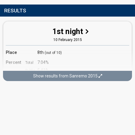
RESULTS
1st night
10 February 2015
Place
8th
(out of 10)
Percent
7.04%
Total
5.41%
Public
Show results from Sanremo 2015
8.68%
Press
Running order
3
3rd night
12 February 2015
COVER NIGHT