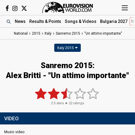
News
Results
& Points
Songs
& Videos
Bulgaria 2027
N
National
2015
Italy
Sanremo 2015
"Un attimo importante"
Italy 2015
Sanremo 2015:
Alex Britti - "Un attimo importante"
2.5
stars ★
22
ratings
VIDEO
Music video