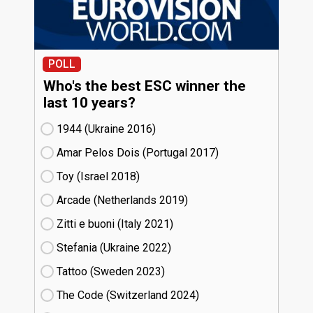
POLL
Who's the best ESC winner the
last 10 years?
1944 (Ukraine
16)
Amar Pelos Dois (Portugal
17)
Toy (Israel
18)
Arcade (Netherlands
19)
Zitti e buoni​ (Italy
21)
Stefania (Ukraine
22)
Tattoo (Sweden
23)
The Code (Switzerland
24)