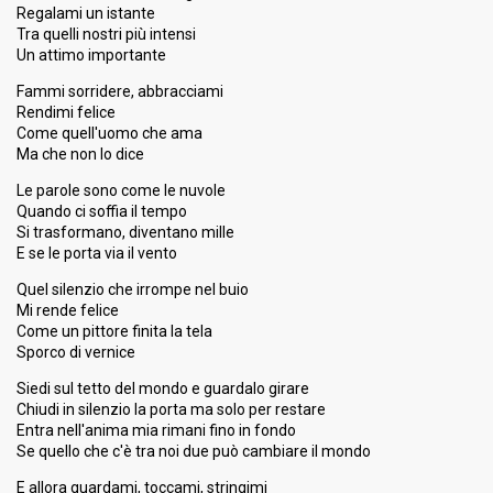
5.63%
Experts jury
Regalami un istante
4.62%
Popular jury
Tra quelli nostri più intensi
Un attimo importante
Running order
18
Fammi sorridere, abbracciami
Televotes (1st & 2nd night)
3.35%
Rendimi felice
Come quell'uomo che ama
Ma che non lo dice
5th night
Le parole sono come le nuvole
14 February 2015
Quando ci soffia il tempo
Si trasformano, diventano mille
E se le porta via il vento
FIRST ROUND
Quel silenzio che irrompe nel buio
Place
11th
(out of 16)
Mi rende felice
Come un pittore finita la tela
Percent
3.41%
Total
Sporco di vernice
1.14%
Public
Siedi sul tetto del mondo e guardalo girare
5.00%
Experts jury
Chiudi in silenzio la porta ma solo per restare
4.85%
Popular jury
Entra nell'anima mia rimani fino in fondo
Se quello che c'è tra noi due può cambiare il mondo
Running order
9
E allora guardami, toccami, stringimi