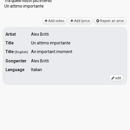
Tra quelli nostri più intenѕi
Un attimo importаnte
Add video
Add lyrics
Report an error
Artist
Alex Britti
Title
Un attimo importante
Title
An important moment
(English)
Songwriter
Alex Britti
Language
Italian
edit