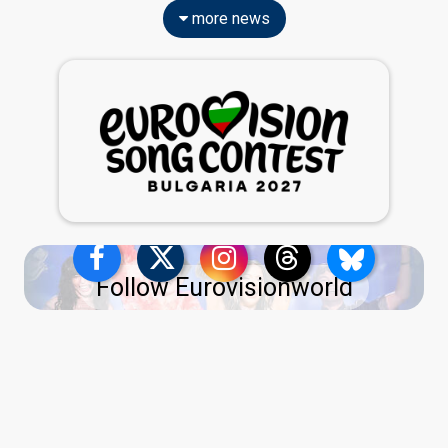
more news
Follow Eurovisionworld