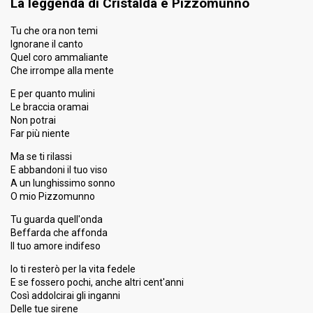
Ranking
5
La leggenda di Cristalda e Pizzomunno
Public
5
Experts
Tu che ora non temi
7
Press
Ignorane il canto
Quel coro ammaliante
Percent
6.32%
Total
Che irrompe alla mente
5.86%
Public
E per quanto mulini
Running order
7
Le braccia oramai
Non potrai
Guest artist
Rita Marcotulli & Roberto Gatto
Far più niente
Ma se ti rilassi
5th night
E abbandoni il tuo viso
A un lunghissimo sonno
10 February 2018
O mio Pizzomunno
Tu guarda quell'onda
FIRST ROUND
Beffarda che affonda
Il tuo amore indifeso
Place
6th
(out of 20)
Io ti resterò per la vita fedele
Ranking
6
Public
E se fossero pochi, anche altri cent'anni
5
Experts
Così addolcirai gli inganni
Delle tue sirene
4
Press