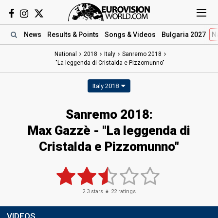
News
Results
& Points
Songs
& Videos
Bulgaria 2027
N
National
2018
Italy
Sanremo 2018
"La leggenda di Cristalda e Pizzomunno"
Italy 2018
Sanremo 2018:
Max Gazzè - "La leggenda di
Cristalda e Pizzomunno"
2.3
stars ★
22
ratings
VIDEOS