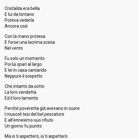
Cristalda era bella
Percent
6.93%
Total
E lui da lontano
6.12%
Public
Poteva vederla
Ancora così
Running order
6
Con la mano protesa
E forse una lacrima scesa
Nel vento
Fu solo un momento
Poi lui sparì al largo
E lei in casa cantando
Neppure il sospetto
Che intanto da sotto
La loro vendetta
Ed il loro lamento
Perché poveretta già avevano in cuore
I muscoli tesi del bel pescatore
E all'ennesimo suo rifiuto
Un giorno fu punito
Ma io ti aspetterò, io ti aspetterò