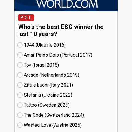
POLL
Who's the best ESC winner the
last 10 years?
1944 (Ukraine
16)
Amar Pelos Dois (Portugal
17)
Toy (Israel
18)
Arcade (Netherlands
19)
Zitti e buoni​ (Italy
21)
Stefania (Ukraine
22)
Tattoo (Sweden
23)
The Code (Switzerland
24)
Wasted Love (Austria
25)