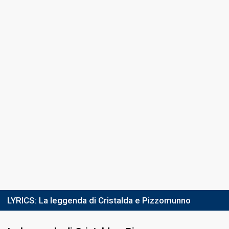
3rd night
8 February 2018
Place
3rd
(out of 10)
Ranking
5
Public
4
Demoscopic
2
Press
Percent
12.08%
Total
7.34%
Public
Running order
5
4th night
9 February 2018
LYRICS:
La leggenda di Cristalda e Pizzomunno
Place
7th
(out of 20)