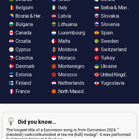
Belgium
Italy
Serbia & Monteneg
Bosnia & Herzegovina
Latvia
Slovakia
Bulgaria
Lithuania
Slovenia
Canada
Luxembourg
Spain
Croatia
Malta
Sweden
Cyprus
Moldova
Switzerland
Czechia
Monaco
Turkey
Denmark
Montenegro
Ukraine
Estonia
Morocco
United Kingdom
Finland
Netherlands
Yugoslavia
France
North Macedonia
Did you know...
The longest title of a Eurovision song is from Eurovision 2024: "
(nendest) narkootikumidest ei tea me (küll) midagi". It was performed