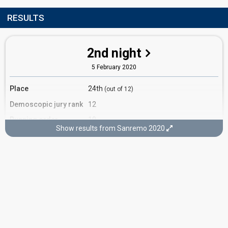
RESULTS
2nd night
5 February 2020
Place
24th
(out of 12)
Demoscopic jury rank
12
Running order
10
Show results from Sanremo 2020
3rd night
6 February 2020
Place
23rd
(out of 24)
Orchestra rank
21
Running order
2