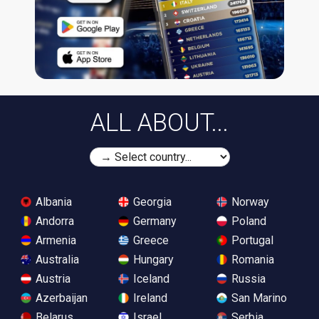
ALL ABOUT...
Albania
Georgia
Norway
Andorra
Germany
Poland
Armenia
Greece
Portugal
Australia
Hungary
Romania
Austria
Iceland
Russia
Azerbaijan
Ireland
San Marino
Belarus
Israel
Serbia