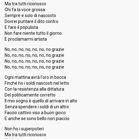
Ma tra tutti riconosco
1.40%
Demoscopic
Chi fa la voce grossa
1.74%
Press
Sempre e solo di nascosto
Dovrei puntare il dito contro
Running order
12
E fare il populista
Non fare niente tutto il giorno
E proclamarmi artista
No, no, no, no, no, no, no grazie
No, no, no, no, no, no, no grazie
No, no, no, no, no, no, no grazie
No, no, no, no, no, no, no grazie
Ogni mattina avrà l'oro in bocca
Finché ho i soldi nascosti nel letto
Con la resistenza alla dittatura
Del politicamente corretto
Il mio sogno è quello di arrivare in alto
Senza spendere i soldi di un altro
Faccio cattivo viso a buon gioco
E anche se sono bello non piaccio
Non ho i superpoteri
Ma tra tutti riconosco