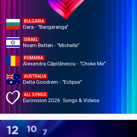
BULGARIA
Dara - "Bangaranga"
ISRAEL
Noam Bettan - "Michelle"
ROMANIA
Alexandra Căpitănescu - "Choke Me"
AUSTRALIA
Delta Goodrem - "Eclipse"
ALL SONGS
Eurovision 2026: Songs & Videos