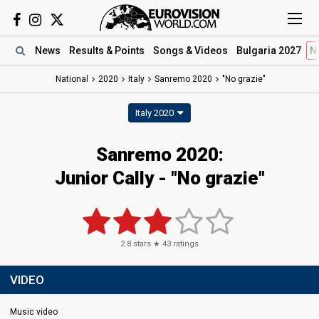
News
Results
& Points
Songs
& Videos
Bulgaria 2027
N
National
2020
Italy
Sanremo 2020
"No grazie"
Italy 2020
Sanremo 2020:
Junior Cally - "No grazie"
2.8
stars ★
43
ratings
VIDEO
Music video