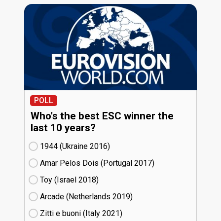
POLL
Who's the best ESC winner the
last 10 years?
1944 (Ukraine
16)
Amar Pelos Dois (Portugal
17)
Toy (Israel
18)
Arcade (Netherlands
19)
Zitti e buoni​ (Italy
21)