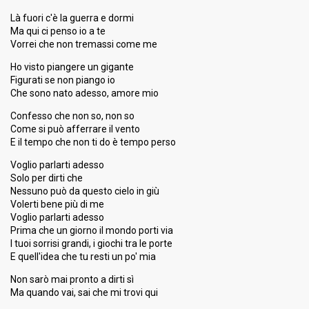
0.45%
Tele
Là fuori c'è la guerra e dormi
Ma qui ci penso io a te
2.18%
Demoscopic
Vorrei che non tremassi come me
2.20%
Press
Ho visto piangere un gigante
Running order
21
Figurati se non piango io
Che sono nato adesso, amore mio
Confesso che non so, non so
Come si può afferrare il vento
E il tempo che non ti do è tempo perso
Voglio parlarti adesso
Solo per dirti che
Nessuno può da questo cielo in giù
Volerti bene più di me
Voglio parlarti adesso
Prima che un giorno il mondo porti via
I tuoi sorrisi grandi, i giochi tra le porte
E quell'idea che tu resti un po' mia
Non sarò mai pronto a dirti sì
Ma quando vai, sai che mi trovi qui