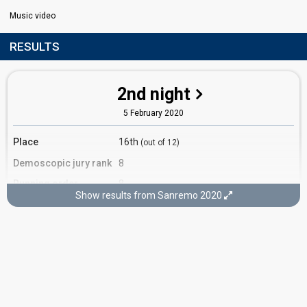
Music video
RESULTS
2nd night
5 February 2020
Place
16th
(out of 12)
Demoscopic jury rank
8
Running order
8
Show results from Sanremo 2020
3rd night
6 February 2020
Place
15th
(out of 24)
Orchestra rank
7