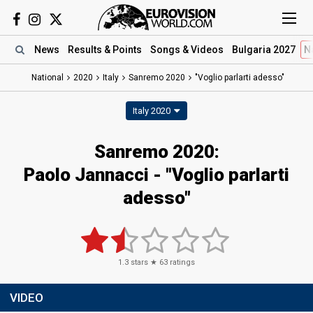
News
Results
& Points
Songs
& Videos
Bulgaria 2027
N
National
2020
Italy
Sanremo 2020
"Voglio parlarti adesso"
Italy 2020
Sanremo 2020:
Paolo Jannacci - "Voglio parlarti
adesso"
1.3
stars ★
63
ratings
VIDEO