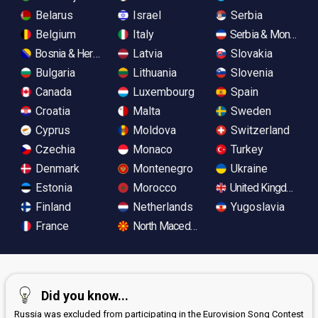
Belarus
Israel
Serbia
Belgium
Italy
Serbia & Monteneg
Bosnia & Herzegovina
Latvia
Slovakia
Bulgaria
Lithuania
Slovenia
Canada
Luxembourg
Spain
Croatia
Malta
Sweden
Cyprus
Moldova
Switzerland
Czechia
Monaco
Turkey
Denmark
Montenegro
Ukraine
Estonia
Morocco
United Kingdom
Finland
Netherlands
Yugoslavia
France
North Macedonia
Did you know...
Russia was excluded from participating in the Eurovision Song Contest