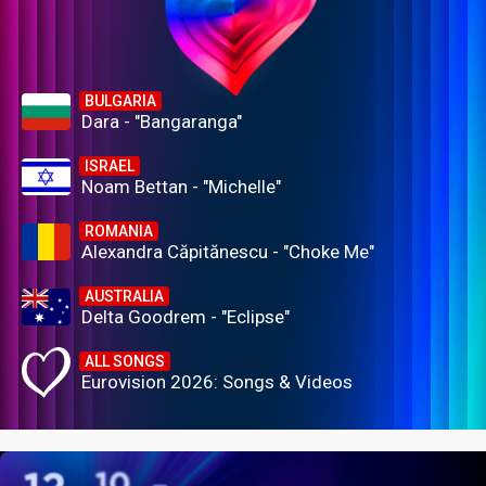
BULGARIA
Dara - "Bangaranga"
ISRAEL
Noam Bettan - "Michelle"
ROMANIA
Alexandra Căpitănescu - "Choke Me"
AUSTRALIA
Delta Goodrem - "Eclipse"
ALL SONGS
Eurovision 2026: Songs & Videos