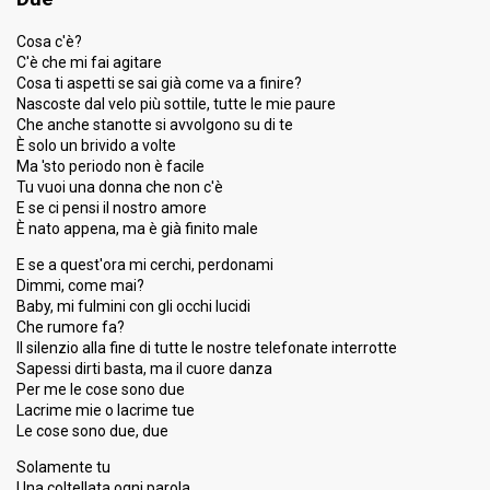
Cosa c'è?
FIRST ROUND
C'è che mi fai agitare
Cosa ti aspetti se sai già come va a finire?
Result
Eliminated
Nascoste dal velo più sottile, tutte le mie paure
Place
9th
(out of 28)
Che anche stanotte si avvolgono su di te
È solo un brivido a volte
Public ranking
10
Ma 'sto periodo non è facile
Public percent
2.3%
Tu vuoi una donna che non c'è
E se ci pensi il nostro amore
Running order
1
È nato appena, ma è già finito male
E se a quest'ora mi cerchi, perdonami
Dimmi, come mai?
Baby, mi fulmini con gli occhi lucidi
Che rumore fa?
Il silenzio alla fine di tutte le nostre telefonate interrotte
Sapessi dirti basta, ma il cuore danza
Per me le cose sono due
Lacrime mie o lacrime tue
Le cose sono due, due
Solamente tu
Una coltellata ogni parola