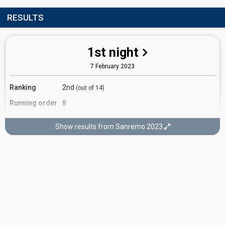
RESULTS
1st night
7 February 2023
Ranking
2nd
(out of 14)
Running order
8
Show results from Sanremo 2023
3rd night
9 February 2023
Ranking
10th
Total
(out of 28)
13th
Tele
5th
Poll
Running order
11