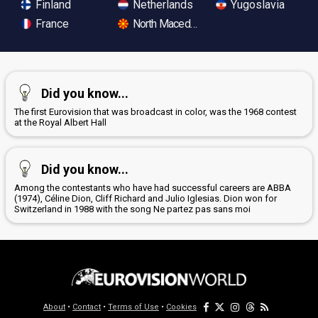
Finland
Netherlands
Yugoslavia
France
North Macedonia
Did you know...
The first Eurovision that was broadcast in color, was the 1968 contest
at the Royal Albert Hall
Did you know...
Among the contestants who have had successful careers are ABBA
(1974), Céline Dion, Cliff Richard and Julio Iglesias. Dion won for
Switzerland in 1988 with the song Ne partez pas sans moi
About
•
Contact
•
Terms of Use
•
Cookies