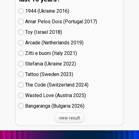
1944 (Ukraine
16)
Amar Pelos Dois (Portugal
17)
Toy (Israel
18)
Arcade (Netherlands
19)
Zitti e buoni​ (Italy
21)
Stefania (Ukraine
22)
Tattoo (Sweden
23)
The Code (Switzerland
24)
Wasted Love (Austria
25)
Bangaranga (Bulgaria
26)
view result