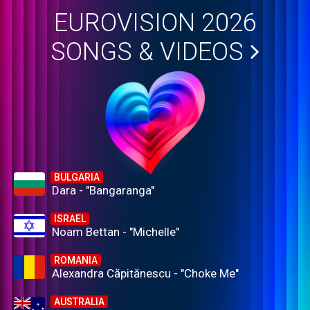
EUROVISION 2026
SONGS & VIDEOS
BULGARIA
Dara - "Bangaranga"
ISRAEL
Noam Bettan - "Michelle"
ROMANIA
Alexandra Căpitănescu - "Choke Me"
AUSTRALIA