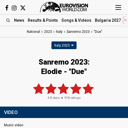
News
Results
& Points
Songs
& Videos
Bulgaria 2027
N
National
2023
Italy
Sanremo 2023
"Due"
Italy 2023
Sanremo 2023
:
Elodie
- "Due"
4.8
stars ★
918
ratings
VIDEO
Music video