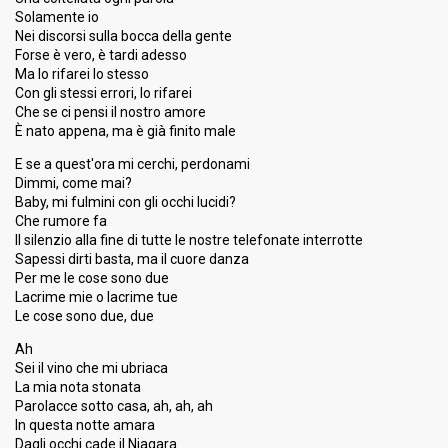
Solamente io
Nei discorsi sulla bocca della gente
Forse è vero, è tardi adesso
Ma lo rifarei lo stesso
Con gli stessi errori, lo rifarei
Che se ci pensi il nostro amore
È nato appena, ma è già finito male
E se a quest'ora mi cerchi, perdonami
Dimmi, come mai?
Baby, mi fulmini con gli occhi lucidi?
Che rumore fa
Il silenzio alla fine di tutte le nostre telefonate interrotte
Sapessi dirti basta, ma il cuore danza
Per me le cose sono due
Lacrime mie o lacrime tue
Le cose sono due, due
Ah
Sei il vino che mi ubriaca
La mia nota stonata
Parolacce sotto casa, ah, ah, ah
In questa notte amara
Dagli occhi cade il Niagara