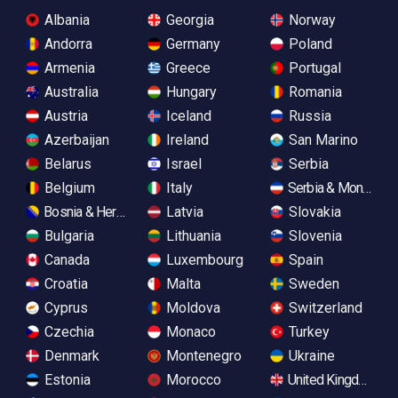
Albania
Georgia
Norway
Andorra
Germany
Poland
Armenia
Greece
Portugal
Australia
Hungary
Romania
Austria
Iceland
Russia
Azerbaijan
Ireland
San Marino
Belarus
Israel
Serbia
Belgium
Italy
Serbia & Monteneg
Bosnia & Herzegovina
Latvia
Slovakia
Bulgaria
Lithuania
Slovenia
Canada
Luxembourg
Spain
Croatia
Malta
Sweden
Cyprus
Moldova
Switzerland
Czechia
Monaco
Turkey
Denmark
Montenegro
Ukraine
Estonia
Morocco
United Kingdom