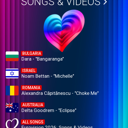
SONGS & VIDEOS
BULGARIA
Dara - "Bangaranga"
ISRAEL
Noam Bettan - "Michelle"
ROMANIA
Alexandra Căpitănescu - "Choke Me"
AUSTRALIA
Delta Goodrem - "Eclipse"
ALL SONGS
Eurovision 2026: Songs & Videos