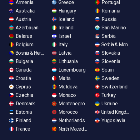
Armenia
Greece
Portugal
Australia
Hungary
Romania
Austria
Iceland
Russia
Azerbaijan
Ireland
San Marino
Belarus
Israel
Serbia
Belgium
Italy
Serbia & Monteneg
Bosnia & Herzegovina
Latvia
Slovakia
Bulgaria
Lithuania
Slovenia
Canada
Luxembourg
Spain
Croatia
Malta
Sweden
Cyprus
Moldova
Switzerland
Czechia
Monaco
Turkey
Denmark
Montenegro
Ukraine
Estonia
Morocco
United Kingdom
Finland
Netherlands
Yugoslavia
France
North Macedonia