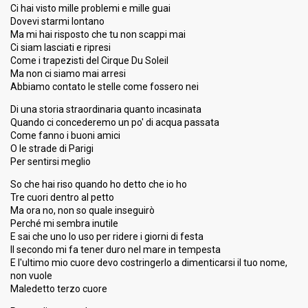
FIRST ROUND
Ci hai visto mille problemi e mille guai
Dovevi starmi lontano
Result
Eliminated
Ma mi hai risposto che tu non scappi mai
Ci siam lasciati e ripresi
Place
18th
(out of 28)
Come i trapezisti del Cirque Du Soleil
Ma non ci siamo mai arresi
Public ranking
23
Abbiamo contato le stelle come fossero nei
Public percent
0.5%
Di una storia straordinaria quanto incasinata
Running order
23
Quando ci concederemo un po' di acqua passata
Come fanno i buoni amici
O le strade di Parigi
Per sentirsi meglio
So che hai riso quando ho detto che io ho
Tre cuori dentro al petto
Ma ora no, non so quale inseguirò
Perché mi sembra inutile
E sai che uno lo uso per ridere i giorni di festa
Il secondo mi fa tener duro nel mare in tempesta
E l'ultimo mio cuore devo costringerlo a dimenticarsi il tuo nome,
non vuole
Maledetto terzo cuore