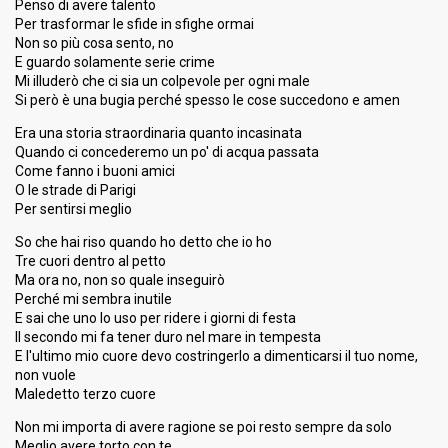
Penso di avere talento
Per trasformar le sfide in sfighe ormai
Non so più cosa sento, no
E guardo solamente serie crime
Mi illuderò che ci sia un colpevole per ogni male
Si però è una bugia perché spesso le cose succedono e amen
Era una storia straordinaria quanto incasinata
Quando ci concederemo un po' di acqua passata
Come fanno i buoni amici
O le strade di Parigi
Per sentirsi meglio
So che hai riso quando ho detto che io ho
Tre cuori dentro al petto
Ma ora no, non so quale inseguirò
Perché mi sembra inutile
E sai che uno lo uso per ridere i giorni di festa
Il secondo mi fa tener duro nel mare in tempesta
E l'ultimo mio cuore devo costringerlo a dimenticarsi il tuo nome,
non vuole
Maledetto terzo cuore
Non mi importa di avere ragione se poi resto sempre da solo
Meglio avere torto con te