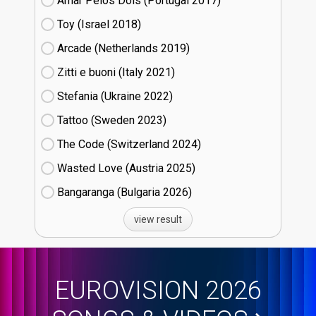
Amar Pelos Dois (Portugal
17)
Toy (Israel
18)
Arcade (Netherlands
19)
Zitti e buoni​ (Italy
21)
Stefania (Ukraine
22)
Tattoo (Sweden
23)
The Code (Switzerland
24)
Wasted Love (Austria
25)
Bangaranga (Bulgaria
26)
view result
EUROVISION 2026