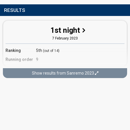
RESULTS
1st night
7 February 2023
Ranking
5th
(out of 14)
Running order
9
Show results from Sanremo 2023
3rd night
9 February 2023
Ranking
19th
Total
(out of 28)
23rd
Tele
10th
Poll
Running order
18