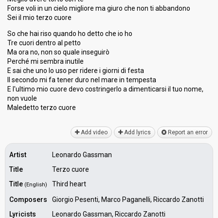
Forse voli in un cielo migliore ma giuro che non ti abbandono
Sei il mio terzo cuore
So che hai riso quando ho detto che io ho
Tre cuori dentro al petto
Ma ora no, non so quale inseguirò
Perché mi sembra inutile
E sai che uno lo uso per ridere i giorni di festa
Il secondo mi fa tener duro nel mare in tempesta
E l'ultimo mio cuore devo costringerlo a dimenticarѕi il tuo nome,
non vuole
Mаledetto terzo cuore
Add video
Add lyrics
Report an error
Artist
Leonardo Gassman
Title
Terzo cuore
Title
Third heart
(English)
Composers
Giorgio Pesenti, Marco Paganelli, Riccardo Zanotti
Lyricists
Leonardo Gassman, Riccardo Zanotti