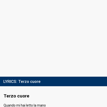
4th night
10 February 2023
COVER NIGHT
Ranking
13th
Total
(out of 28)
15th
Tele
11th
Press
8th
Poll
Running order
10
Guest artist
Edoardo Bennato & Quartetto Flegreo
LYRICS:
Terzo cuore
5th night
Terzo cuore
11 February 2023
Quando mi hai letto la mano