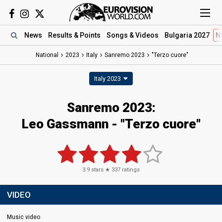
News
Results
& Points
Songs
& Videos
Bulgaria 2027
N
National
2023
Italy
Sanremo 2023
"Terzo cuore"
Italy 2023
Sanremo 2023
:
Leo Gassmann
- "Terzo cuore"
3.9
stars ★
337
ratings
VIDEO
Music video