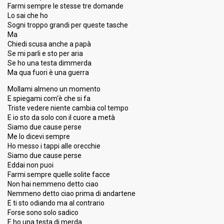
Farmi sempre le stesse tre domande
Lo sai che ho
FIRST ROUND
Sogni troppo grandi per queste tasche
Ma
Result
Eliminated
Chiedi scusa anche a papà
Se mi parli e sto per aria
Place
28th
(out of 28)
Se ho una testa dimmerda
Public ranking
27
Ma qua fuori è una guerra
Public percent
0.1%
Mollami almeno un momento
E spiegami com'è che si fa
Running order
28
Triste vedere niente cambia col tempo
E io sto da solo con il cuore a metà
Siamo due cause perse
Me Io dicevi sempre
Ho messo i tappi alle orecchie
Siamo due cause perse
Eddai non puoi
Farmi sempre quelle solite facce
Non hai nemmeno detto ciao
Nemmeno detto ciao prima di andartene
E ti sto odiando ma al contrario
Forse sono solo sadico
E ho una testa di merda