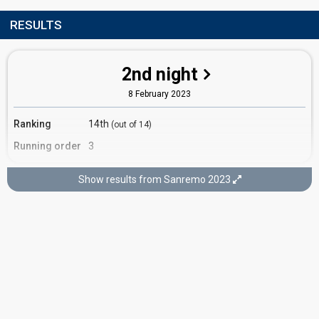
RESULTS
2nd night
8 February 2023
Ranking
14th
(out of 14)
Running order
3
Show results from Sanremo 2023
3rd night
9 February 2023
Ranking
28th
Total
(out of 28)
27th
Tele
28th
Poll
Running order
24