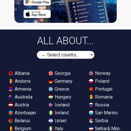
ALL ABOUT...
Albania
Georgia
Norway
Andorra
Germany
Poland
Armenia
Greece
Portugal
Australia
Hungary
Romania
Austria
Iceland
Russia
Azerbaijan
Ireland
San Marino
Belarus
Israel
Serbia
Belgium
Italy
Serbia & Monteneg