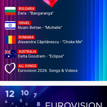
BULGARIA
Dara - "Bangaranga"
ISRAEL
Noam Bettan - "Michelle"
ROMANIA
Alexandra Căpitănescu - "Choke Me"
AUSTRALIA
Delta Goodrem - "Eclipse"
ALL SONGS
Eurovision 2026: Songs & Videos