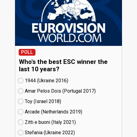
POLL
Who's the best ESC winner the
last 10 years?
1944 (Ukraine
16)
Amar Pelos Dois (Portugal
17)
Toy (Israel
18)
Arcade (Netherlands
19)
Zitti e buoni​ (Italy
21)
Stefania (Ukraine
22)