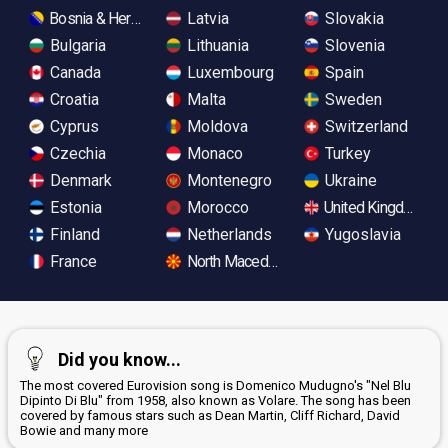
Bosnia & Herzegovina
Latvia
Slovakia
Bulgaria
Lithuania
Slovenia
Canada
Luxembourg
Spain
Croatia
Malta
Sweden
Cyprus
Moldova
Switzerland
Czechia
Monaco
Turkey
Denmark
Montenegro
Ukraine
Estonia
Morocco
United Kingdom
Finland
Netherlands
Yugoslavia
France
North Macedonia
Did you know...
The most covered Eurovision song is Domenico Mudugno's "Nel Blu
Dipinto Di Blu" from 1958, also known as Volare. The song has been
covered by famous stars such as Dean Martin, Cliff Richard, David
Bowie and many more