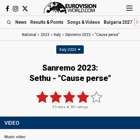
News
Results
& Points
Songs
& Videos
Bulgaria 2027
N
National
2023
Italy
Sanremo 2023
"Cause perse"
Italy 2023
Sanremo 2023
:
Sethu
- "Cause perse"
3.9
stars ★
301
ratings
VIDEO
Music video