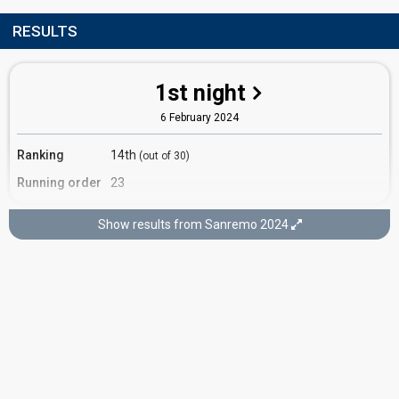
RESULTS
1st night
6 February 2024
Ranking
14th
(out of 30)
Running order
23
Show results from Sanremo 2024
2nd night
7 February 2024
Ranking
8th
(out of 15)
Running order
6