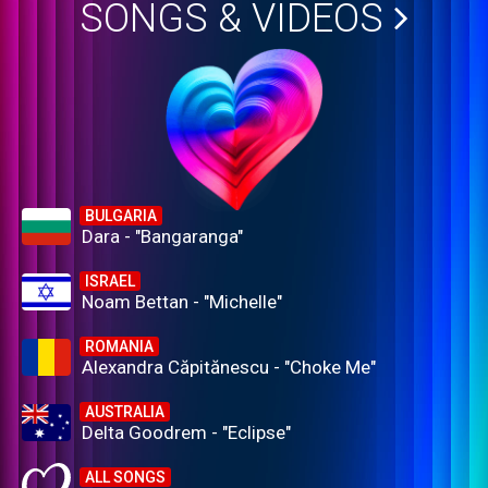
SONGS & VIDEOS
BULGARIA
Dara - "Bangaranga"
ISRAEL
Noam Bettan - "Michelle"
ROMANIA
Alexandra Căpitănescu - "Choke Me"
AUSTRALIA
Delta Goodrem - "Eclipse"
ALL SONGS