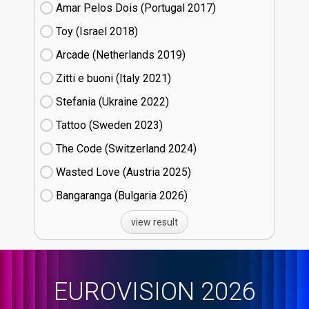
Amar Pelos Dois (Portugal
17)
Toy (Israel
18)
Arcade (Netherlands
19)
Zitti e buoni​ (Italy
21)
Stefania (Ukraine
22)
Tattoo (Sweden
23)
The Code (Switzerland
24)
Wasted Love (Austria
25)
Bangaranga (Bulgaria
26)
view result
EUROVISION 2026