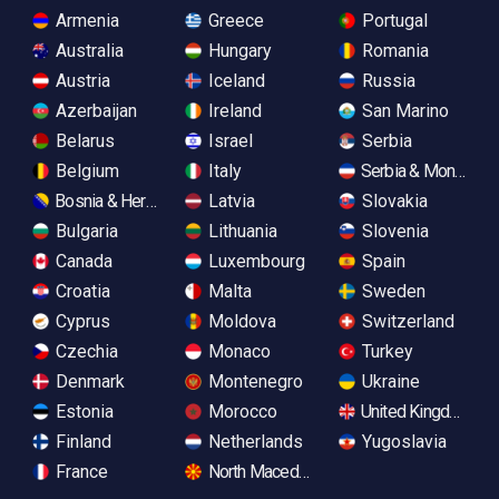
Armenia
Greece
Portugal
Australia
Hungary
Romania
Austria
Iceland
Russia
Azerbaijan
Ireland
San Marino
Belarus
Israel
Serbia
Belgium
Italy
Serbia & Monteneg
Bosnia & Herzegovina
Latvia
Slovakia
Bulgaria
Lithuania
Slovenia
Canada
Luxembourg
Spain
Croatia
Malta
Sweden
Cyprus
Moldova
Switzerland
Czechia
Monaco
Turkey
Denmark
Montenegro
Ukraine
Estonia
Morocco
United Kingdom
Finland
Netherlands
Yugoslavia
France
North Macedonia