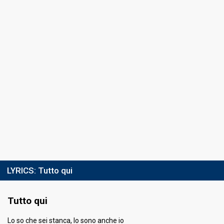
4th night
9 February 2024
COVER NIGHT
Ranking
11th
(out of 30)
Running order
4
Cover song
Notte prima degli esami
Guest artist
Fulminacci
5th night
10 February 2024
LYRICS:
Tutto qui
FIRST ROUND
Result
Eliminated
Tutto qui
Ranking
11th
(out of 30)
Lo so che sei stanca, lo sono anche io