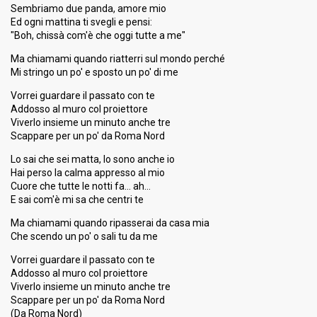
Running order
3
Sembriamo due panda, amore mio
Ed ogni mattina ti svegli e pensi:
"Boh, chissà com'è che oggi tutte a me"
Ma chiamami quando riatterri sul mondo perché
Mi stringo un po' e sposto un po' di me
Vorrei guardare il passato con te
Addosso al muro col proiettore
Viverlo insieme un minuto anche tre
Scappare per un po' da Roma Nord
Lo sai che sei matta, lo sono anche io
Hai perso la calma appresso al mio
Cuore che tutte le notti fa… ah…
E sai com'è mi sa che centri te
Ma chiamami quando ripasserai da casa mia
Che scendo un po' o sali tu da me
Vorrei guardare il passato con te
Addosso al muro col proiettore
Viverlo insieme un minuto anche tre
Scappare per un po' da Roma Nord
(Da Roma Nord)